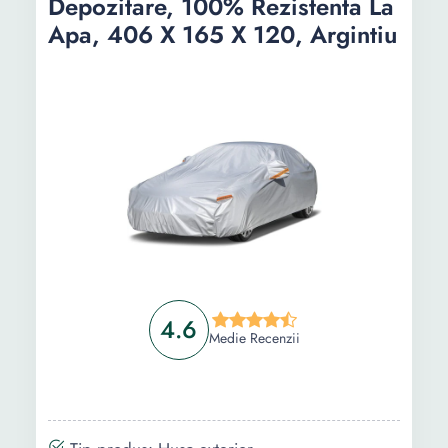
Depozitare, 100% Rezistenta La
Apa, 406 X 165 X 120, Argintiu
Informații
Ghid de cumparare
Intrebari Frecvente
4.6
Medie Recenzii