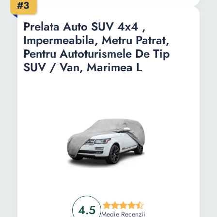
pachet
#3
Compatibilitate
Prelata Auto SUV 4x4 ,
Universal
Universal
Impermeabila, Metru Patrat,
Culoare
Gri
Gri
Pentru Autoturismele De Tip
SUV / Van, Marimea L
4.5
Medie Recenzii