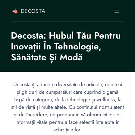
Decosta: Hubul Tău Pentru
Inovații În Tehnologie,
Sănătate Și Modă
Decosta îți aduce o diversitate de articole, recenzii
și ghiduri de cumpărături care cuprind o gamă
largă de categorii, de la tehnologie și wellness, la
stil de viață și multe altele. Cu conținutul nostru atent
și de încredere, ne propunem să oferim cititorilor
informații vitale pentru a face selecții înțelepte în
achizițiile lor.