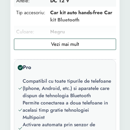
Altele:
DC 12 V
Tip accesoriu:
Car kit auto hands-free Car
kit Bluetooth
Culoare:
Negru
Porturi:
1 x Micro USB
Caracteristici
Baterie Li-Ion 1000 mAh
speciale:
Bluetooth 4.1 Autonimie
Pro
lunga durata Microfon HD
Omni-directional Speaker
Compatibil cu toate tipurile de telefoane
HI FI 2 x 3 W
(Iphone, Android, etc.) si aparatele care
dispun de tehnologia Bluetooth
Tehnologie:
Bluetooth 4.1
Permite conectarea a doua telefoane in
Compatibilitate:
Toate dispozitivele
acelasi timp gratie tehnologiei
Bluetooth
Multipoint
Activare automata prin senzor de