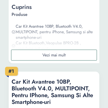
Cuprins
Produse
Car Kit Avantree 10BP, Bluetooth V4.0,
MULTIPOINT, pentru iPhone, Samsung si alte
smartphone-uri
Car Kit Bluetooth,Veopulse BPRO-2B ,
conexiune automata
Car kit auto bluetooth, modulator fm masina,
hands free, USB, 3.5 Jack, Slot MicroSD,
Argintiu, X7
#1
Car Kit Bluetooth V5.0 EDR, Handsfree, Multi
point, Auto connect
Car Kit Avantree 10BP,
Car Kit Xblitz X600 Professional. wireless,
Bluetooth V4.0, MULTIPOINT,
sistem handsfree portabil cu bluetooth, negru
Pentru IPhone, Samsung Si Alte
Informații
Smartphone-uri