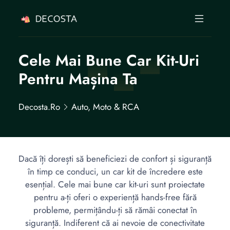
Cele Mai Bune Car Kit-Uri
Pentru Mașina Ta
Decosta.ro
Auto, Moto & RCA
Dacă îți dorești să beneficiezi de confort și siguranță
în timp ce conduci, un car kit de încredere este
esențial. Cele mai bune car kit-uri sunt proiectate
pentru a-ți oferi o experiență hands-free fără
probleme, permițându-ți să rămâi conectat în
siguranță. Indiferent că ai nevoie de conectivitate