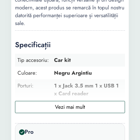
modern, acest produs se remarcă în topul nostru
datorită performanței superioare și versatilității
sale.
Specificații
Tip accesoriu:
Car kit
Culoare:
Negru Argintiu
Porturi:
1 x Jack 3.5 mm 1 x USB 1
x Card reader
Caracteristici
Microfon incorporat Mp3
speciale:
player
Tehnologie:
Bluetooth 4.0
Pro
Compatibilitate:
Universal