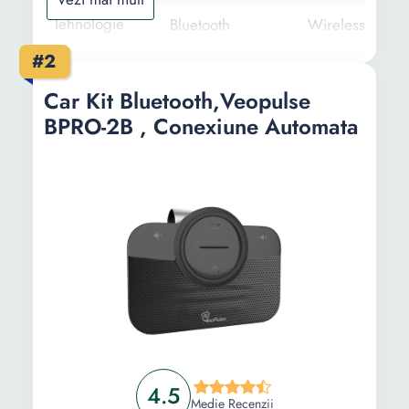
Tehnologie
Bluetooth
Wireless
Radio FM
#2
USB / SD
Quick Charge 
Car Kit Bluetooth,Veopulse
Bluetooth V5.0
BPRO-2B , Conexiune Automata
Handsfree
Porturi
-
MicroSD card
2 USB
USB C
Caracteristici
-
Cititor de card
speciale
Car kit auto
hands-free
Microfon de ina
performanta of
sensibilitate
4.5
ridicata,
Medie Recenzii