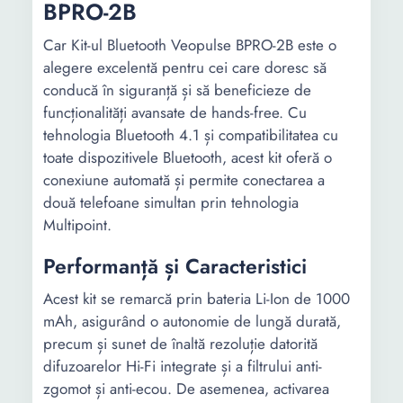
BPRO-2B
Compatibilitate
-
Universal
Car Kit-ul Bluetooth Veopulse BPRO-2B este o
Orice autovehic
alegere excelentă pentru cei care doresc să
cu priza de
conducă în siguranță și să beneficieze de
bricheta
funcționalități avansate de hands-free. Cu
orice autovehic
tehnologia Bluetooth 4.1 și compatibilitatea cu
cu priza de
toate dispozitivele Bluetooth, acest kit oferă o
bricheta si apar
conexiune automată și permite conectarea a
de radio FM
două telefoane simultan prin tehnologia
Multipoint.
Altele
-
-
Performanță și Caracteristici
Acest kit se remarcă prin bateria Li-Ion de 1000
mAh, asigurând o autonomie de lungă durată,
precum și sunet de înaltă rezoluție datorită
difuzoarelor Hi-Fi integrate și a filtrului anti-
zgomot și anti-ecou. De asemenea, activarea