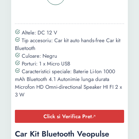
impedanta
scazuta si bruia
minim
Fast Charge
Altele: DC 12 V
pentru telefon
Tip accesoriu: Car kit auto hands-free Car kit
Afisaj LED
Bluetooth
sunet stereo
Culoare: Negru
Poate incarca
Porturi: 1 x Micro USB
telefoane mobi
Caracteristici speciale: Baterie Li-Ion 1000
Bluetooth
mAh Bluetooth 4.1 Autonimie lunga durata
wireless,
Microfon HD Omni-directional Speaker HI FI 2 x
transmitator Fm
3 W
Radio adaptor
Bluetooth 5.0
Click si Verifica Pret
Continut
-
1 cablu auxiliar
pachet
Modulator FM
Car Kit Bluetooth Veopulse