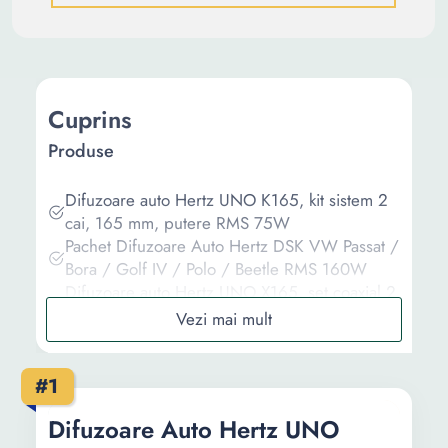
Cuprins
Produse
Difuzoare auto Hertz UNO K165, kit sistem 2
cai, 165 mm, putere RMS 75W
Pachet Difuzoare Auto Hertz DSK VW Passat /
Bora / Golf IV / Polo / Beetle RMS 160W
Difuzoare auto Hertz UNO X165, set coaxial 2
cai, 165mm, putere RMS 55W
Difuzoare auto coaxiale PNI HiFi500, 100W,
12.7 cm, 3 cai, set 2 buc
#1
Set Difuzoare Auto JBL, Stage2 524, , 210w,
130mm
Difuzoare Auto Hertz UNO