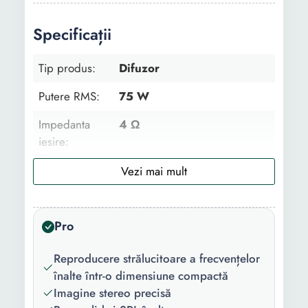
Specificații
Tip produs:
Difuzor
Putere RMS:
75 W
Impedanta
4 Ω
iesire:
Putere:
300 W
Diametru:
6.49 inch
Pro
Sensibilitate:
93.5 dB
Raspuns in
55 - 23000 Hz
Reproducere strălucitoare a frecvențelor
frecventa:
înalte într-o dimensiune compactă
Imagine stereo precisă
Functii:
V-CONE