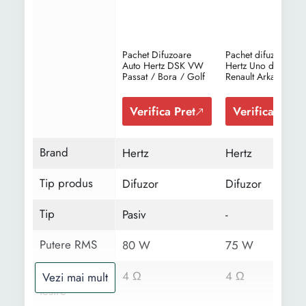
Pachet Difuzoare
Pachet difuzoare au
Auto Hertz DSK VW
Hertz Uno dedicat
Passat / Bora / Golf
Renault Arkana 2019
IV / Polo / Beetle
RMS 75W
RMS 160W
Verifica Pret
Verifica Pret
Brand
Hertz
Hertz
Tip produs
Difuzor
Difuzor
Tip
Pasiv
-
Putere RMS
80 W
75 W
Impedanta
4 Ω
4 Ω
Vezi mai mult
iesire