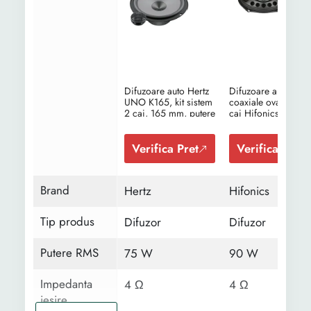
Difuzoare auto Hertz
Difuzoare auto
UNO K165, kit sistem
coaxiale ovale pe 2
2 cai, 165 mm, putere
cai Hifonics Titan T
RMS 75W
572
Verifica Pret
Verifica Pret
Brand
Hertz
Hifonics
Tip produs
Difuzor
Difuzor
Putere RMS
75 W
90 W
Impedanta
4 Ω
4 Ω
iesire