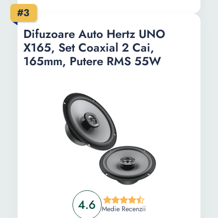
Putere
160 W
-
#3
Difuzoare Auto Hertz UNO
Diametru
16.5 cm
-
X165, Set Coaxial 2 Cai,
Sensibilitate
93 dB
-
165mm, Putere RMS 55W
Raspuns in
50-23kHz
-
frecventa
SPL
93 dB
-
Functii
Con din
-
polipropilena
4.6
Medie Recenzii