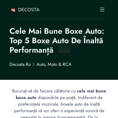
Cele Mai Bune Boxe Auto:
Top 5 Boxe Auto De Înaltă
Performanță
Decosta.ro
Auto, Moto & RCA
Bucurați-vă de fiecare călătorie cu
cele mai bune
boxe auto
disponibile pe piață. Indiferent de
preferințele muzicale, boxele auto de înaltă
performanță vă vor oferi o experiență sonoră de
neegalat în mașina dumneavoastră. De la