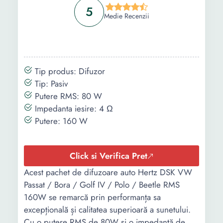
Lungime
-
-
5
Medie Recenzii
Latime
-
-
Inaltime
-
-
Tip produs: Difuzor
Tip: Pasiv
Putere RMS: 80 W
Impedanta iesire: 4 Ω
Putere: 160 W
Click si Verifica Pret
Acest pachet de difuzoare auto Hertz DSK VW
Passat / Bora / Golf IV / Polo / Beetle RMS
160W se remarcă prin performanța sa
excepțională și calitatea superioară a sunetului.
Cu o putere RMS de 80W și o impedanță de