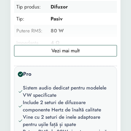
Tip produs:
Difuzor
Tip:
Pasiv
Putere RMS:
80 W
Impedanta
4 Ω
iesire:
Putere:
160 W
Pro
Diametru:
16.5 cm
Sensibilitate:
93 dB
Sistem audio dedicat pentru modelele
VW specificate
Raspuns in
50-23kHz
Include 2 seturi de difuzoare
frecventa:
componente Hertz de înaltă calitate
Vine cu 2 seturi de inele adaptoare
Functii:
Con din polipropilena
pentru ușile față și spate