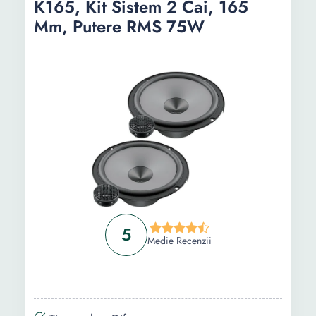
K165, Kit Sistem 2 Cai, 165
Informații
Mm, Putere RMS 75W
Ghid de cumparare
Intrebari Frecvente
5
Medie Recenzii