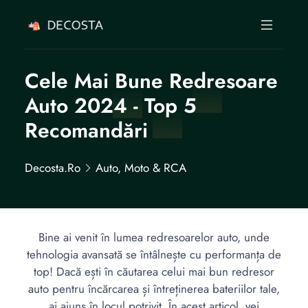
Cele Mai Bune Redresoare
Auto 2024 - Top 5
Recomandări
Decosta.ro
Auto, Moto & RCA
Bine ai venit în lumea redresoarelor auto, unde
tehnologia avansată se întâlnește cu performanța de
top! Dacă ești în căutarea celui mai bun redresor
auto pentru încărcarea și întreținerea bateriilor tale,
ai ajuns în locul potrivit. În acest articol, vei