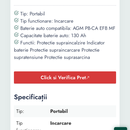
Continut
-
-
pachet:
Tip: Portabil
Tip functionare: Incarcare
Tensiune de
12 V
12 V
Baterie auto compatibila: AGM PB-CA EFB MF
iesire
24 V
24 V
Capacitate baterie auto: 130 Ah
Functii: Protectie supraincalzire Indicator
Curent maxim
8 A
8 A
baterie Protectie supraincarcare Protectie
de incarcare
supratensiune Protectie suprasarcina
Curent maxim
-
8 A
de pornire
Click si Verifica Pret
Tensiune
-
-
alimentare
Specificații
Greutate
0.35 Kg
0.669 Kg
Tip:
Portabil
Lungime
-
-
Tip
Incarcare
Latime