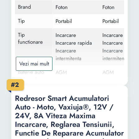
Brand
Foton
Foton
Tip
Portabil
Portabil
Tip
Incarcare
Incarcare
functionare
Incarcare rapida
Incarcare rapida
Incarcare
Incarcare
intermitenta
intermitenta
Vezi mai mult
Baterie auto
AGM
AGM
compatibila
Gel
Gel
#2
Plumb si acid
Plumb si acid
Start stop
Start stop
Redresor Smart Acumulatori
PB-CA
PB-CA
Auto - Moto, Vaxiuja®, 12V /
EFB
EFB
24V, 8A Viteza Maxima
Li-Ion
Incarcare, Reglarea Tensiunii,
Functie De Reparare Acumulator
Capacitate
240 Ah
240 Ah