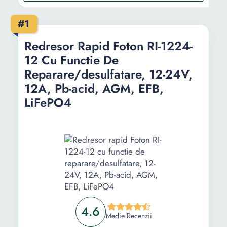
tactil, LCD, Negru/Galben
#1
Redresor auto Well cu microprocesor, functie
regenerare/desulfatare, 6V 4A, 12V 4A
Redresor Rapid Foton RI-1224-
Redresor pentru baterie cu microprocesor
12 Cu Functie De
12/24V, Powermat PM-PM-50B
Redresor Auto 12-24V, 30A, 30-250 Ah, Mar-
Reparare/desulfatare, 12-24V,
Pol GZL-30, incarcare rapida, Incarcator Baterii
12A, Pb-acid, AGM, EFB,
si Acumulatoare
LiFePO4
Informații
Ghid de cumparare
Intrebari Frecvente
4.6
Medie Recenzii