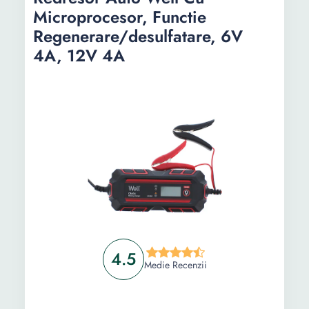
compatibila
Microprocesor, Functie
Regenerare/desulfatare, 6V
4A, 12V 4A
Capacitate
-
-
baterie auto
Functii
-
-
4.5
Medie Recenzii