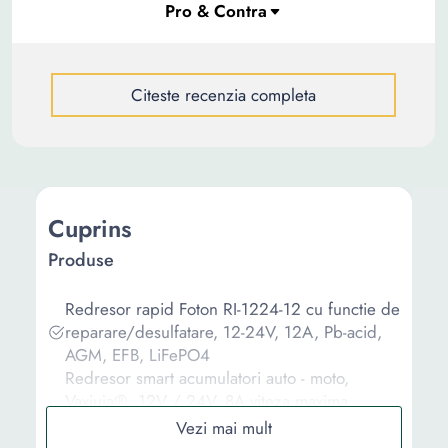
Citeste recenzia completa
Cuprins
Produse
Redresor rapid Foton RI-1224-12 cu functie de
reparare/desulfatare, 12-24V, 12A, Pb-acid,
AGM, EFB, LiFePO4
Redresor smart acumulatori auto - moto,
Vaxiuja®, 12V / 24V, 8A viteza maxima
incarcare, Reglarea tensiunii, functie de
reparare acumulator prin impulsuri, Ecran