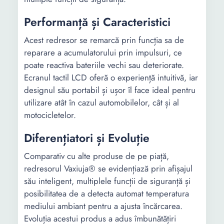
Latime
118 mm
145 mm
Performanță și Caracteristici
Inaltime
70 mm
70 mm
Acest redresor se remarcă prin funcția sa de
reparare a acumulatorului prin impulsuri, ce
Lungime
1.5 m
1.5 m
poate reactiva bateriile vechi sau deteriorate.
cablu
Ecranul tactil LCD oferă o experiență intuitivă, iar
Greutate
0.735 Kg
0.733 Kg
designul său portabil și ușor îl face ideal pentru
utilizare atât în cazul automobilelor, cât și al
motocicletelor.
Diferențiatori și Evoluție
Comparativ cu alte produse de pe piață,
redresorul Vaxiuja® se evidențiază prin afișajul
său inteligent, multiplele funcții de siguranță și
posibilitatea de a detecta automat temperatura
mediului ambiant pentru a ajusta încărcarea.
Evoluția acestui produs a adus îmbunătățiri