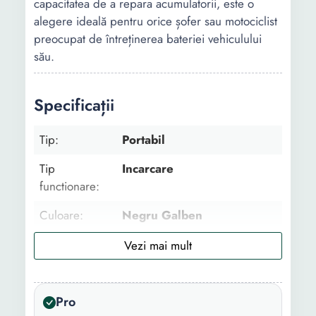
capacitatea de a repara acumulatorii, este o
alegere ideală pentru orice șofer sau motociclist
preocupat de întreținerea bateriei vehiculului
său.
Specificații
Tip:
Portabil
Tip
Incarcare
functionare:
Culoare:
Negru Galben
Tensiune de
12 V 24 V
iesire:
Curent maxim
8 A
Pro
de incarcare: