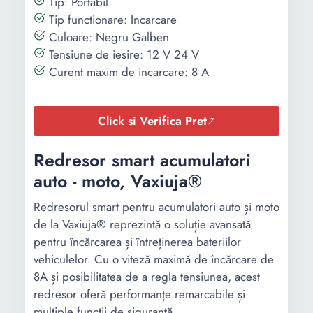
Tip: Portabil
pachet
cabluri de
cabluri de
Tip functionare: Incarcare
incarcare cu clesti
incarcare cu cles
Culoare: Negru Galben
Tensiune de iesire: 12 V 24 V
Culoare
Rosu
Negru
Curent maxim de incarcare: 8 A
Negru
Galben
Tensiune de
12 V
12 V
Click si Verifica Pret
iesire
24 V
24 V
Redresor smart acumulatori
Curent maxim
12 A
8 A
de incarcare
auto - moto, Vaxiuja®
Tensiune
220 V
220 V
Redresorul smart pentru acumulatori auto și moto
alimentare
de la Vaxiuja® reprezintă o soluție avansată
pentru încărcarea și întreținerea bateriilor
Curent maxim
-
0 A
vehiculelor. Cu o viteză maximă de încărcare de
de pornire
8A și posibilitatea de a regla tensiunea, acest
redresor oferă performanțe remarcabile și
Lungime
185 mm
170 mm
multiple funcții de siguranță.