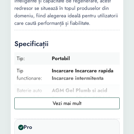
inteligente și capacitate de regenerare, acest
redresor se situează în topul produselor din
domeniu, fiind alegerea ideală pentru utilizatorii
care caută performanță și fiabilitate.
Specificații
Tip:
Portabil
Tip
Incarcare Incarcare rapida
functionare:
Incarcare intermitenta
Baterie auto
AGM Gel Plumb si acid
compatibila:
Start stop PB-CA EFB Li-Ion
Capacitate
240 Ah
baterie auto:
Pro
Functii:
Iluminare LED Protectie