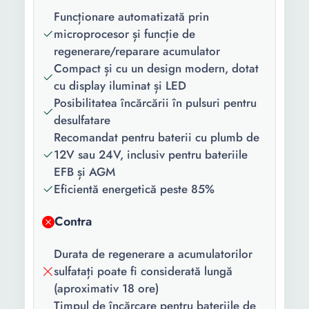
supraincalzire Protectie
Funcționare automatizată prin
supraincarcare Protectie
microprocesor și funcție de
supratensiune Protectie
regenerare/reparare acumulator
suprasarcina Protectie
Compact și cu un design modern, dotat
scurtcircuit Protectie la
cu display iluminat și LED
polaritate inversa Reparare
Posibilitatea încărcării în pulsuri pentru
automata baterie
desulfatare
Recomandat pentru baterii cu plumb de
Continut
Redresor + cabluri de
12V sau 24V, inclusiv pentru bateriile
pachet:
incarcare cu clesti
EFB și AGM
Culoare:
Rosu Negru
Eficientă energetică peste 85%
Tensiune de
12 V 24 V
Contra
iesire:
Durata de regenerare a acumulatorilor
Curent maxim
12 A
sulfatați poate fi considerată lungă
de incarcare:
(aproximativ 18 ore)
Tensiune
220 V
Timpul de încărcare pentru bateriile de