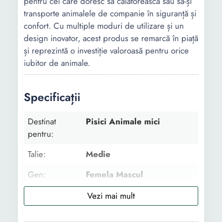
pentru cei care doresc să călătorească sau să-și
transporte animalele de companie în siguranță și
confort. Cu multiple moduri de utilizare și un
design inovator, acest produs se remarcă în piață
și reprezintă o investiție valoroasă pentru orice
iubitor de animale.
Specificații
Destinat
Pisici Animale mici
pentru:
Talie:
Medie
Gen:
Femela Mascul
Tip produs:
Carucior
Marime:
M