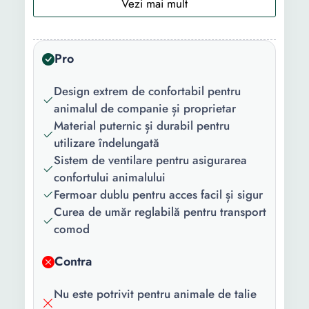
Tip produs:
Geanta
Tip
Superioara
deschidere:
Pro
Material:
Spuma EVA
Design extrem de confortabil pentru
Culoare:
Negru
animalul de companie și proprietar
Material puternic și durabil pentru
Greutate
6 Kg
utilizare îndelungată
maxima
Sistem de ventilare pentru asigurarea
suportata:
confortului animalului
Fermoar dublu pentru acces facil și sigur
Lungime:
43 cm
Curea de umăr reglabilă pentru transport
Latime:
30 cm
comod
Inaltime:
32 cm
Contra
Nu este potrivit pentru animale de talie