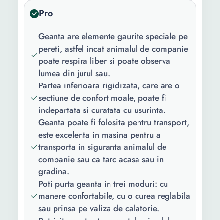
Pro
Tip
Frontala
deschidere:
Geanta are elemente gaurite speciale pe
Material:
Poliester
pereti, astfel incat animalul de companie
poate respira liber si poate observa
Culoare:
Gri
lumea din jurul sau.
Partea inferioara rigidizata, care are o
Greutate
6 Kg
sectiune de confort moale, poate fi
maxima
indepartata si curatata cu usurinta.
suportata:
Geanta poate fi folosita pentru transport,
Lungime:
44 cm
este excelenta in masina pentru a
transporta in siguranta animalul de
Latime:
23 cm
companie sau ca tarc acasa sau in
Inaltime:
31 cm
gradina.
Poti purta geanta in trei moduri: cu
manere confortabile, cu o curea reglabila
sau prinsa pe valiza de calatorie.