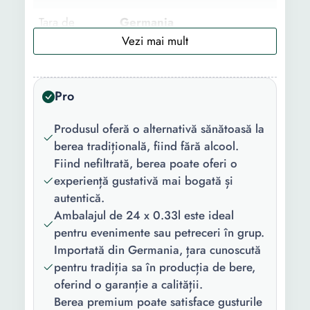
Tara de
Germania
origine:
Numar bucati:
24
Pro
Culoare:
Blonda
Produsul oferă o alternativă sănătoasă la
berea tradițională, fiind fără alcool.
Fiind nefiltrată, berea poate oferi o
experiență gustativă mai bogată și
autentică.
Ambalajul de 24 x 0.33l este ideal
pentru evenimente sau petreceri în grup.
Importată din Germania, țara cunoscută
pentru tradiția sa în producția de bere,
oferind o garanție a calității.
Berea premium poate satisface gusturile