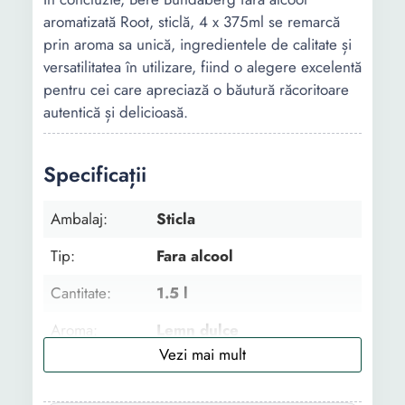
aromatizată Root, sticlă, 4 x 375ml se remarcă
prin aroma sa unică, ingredientele de calitate și
versatilitatea în utilizare, fiind o alegere excelentă
pentru cei care apreciază o băutură răcoritoare
autentică și delicioasă.
Specificații
Ambalaj:
Sticla
Tip:
Fara alcool
Cantitate:
1.5 l
Aroma:
Lemn dulce
Numar bucati:
4
Culoare:
Blonda