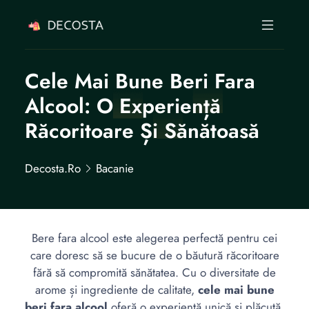
Cele Mai Bune Beri Fara
Alcool: O Experiență
Răcoritoare Și Sănătoasă
Decosta.ro
Bacanie
Bere fara alcool este alegerea perfectă pentru cei
care doresc să se bucure de o băutură răcoritoare
fără să compromită sănătatea. Cu o diversitate de
arome și ingrediente de calitate,
cele mai bune
beri fara alcool
oferă o experiență unică și plăcută.