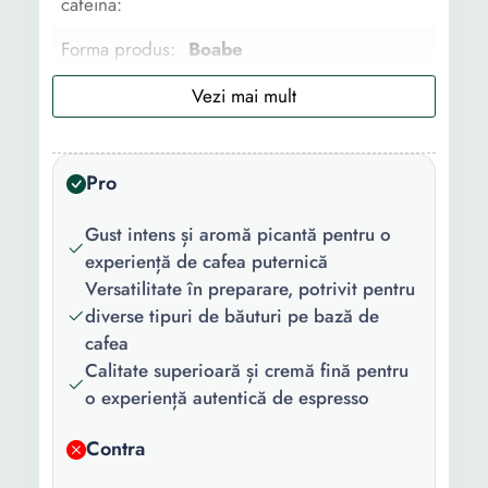
cafeina:
Forma produs:
Boabe
Tip cafea:
Caffe crema
Beneficii:
Energizare
Pro
Nivel prajire:
Intensa
Destinat
Espressor Automat vending
Gust intens și aromă picantă pentru o
pentru:
cafea
experiență de cafea puternică
Versatilitate în preparare, potrivit pentru
Greutate:
1 Kg
diverse tipuri de băuturi pe bază de
cafea
Calitate superioară și cremă fină pentru
o experiență autentică de espresso
Contra