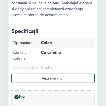
constantă și de înaltă calitate. Ambalajul elegant
și designul rafinat completează experiența
premium oferită de această cafea.
Specificații
Tip bautura:
Cafea
Continut
Cu cafeina
cafeina:
Forma produs:
Boabe
Tip cafea:
Espresso
Beneficii:
Energizare
Pro
Destinat
Espressor
pentru: