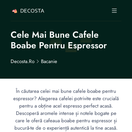
Cele Mai Bune Cafele
Boabe Pentru Espressor
Decosta.ro
Bacanie
În căutarea celei mai bune cafele boabe pentru
espressor? Alegerea cafelei potrivite este crucială
pentru a obține acel espresso perfect acasă.
Descoperă aromele intense și notele bogate pe
care le oferă cafeaua boabe pentru espressor și
bucură-te de o experiență autentică la tine acasă.