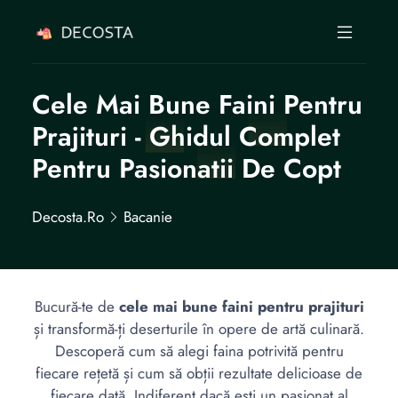
Cele Mai Bune Faini Pentru
Prajituri - Ghidul Complet
Pentru Pasionatii De Copt
Decosta.ro
Bacanie
Bucură-te de
cele mai bune faini pentru prajituri
și transformă-ți deserturile în opere de artă culinară.
Descoperă cum să alegi faina potrivită pentru
fiecare rețetă și cum să obții rezultate delicioase de
fiecare dată. Indiferent dacă ești un pasionat al