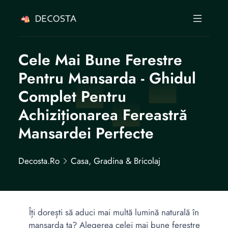
Cele Mai Bune Ferestre
Pentru Mansarda - Ghidul
Complet Pentru
Achiziționarea Fereastră
Mansardei Perfecte
Decosta.ro
Casa, Gradina & Bricolaj
Îți dorești să aduci mai multă lumină naturală în
mansarda ta? Alegerea celei mai bune ferestre