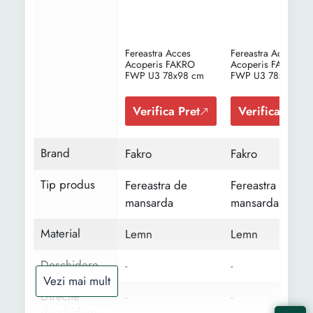
Fereastra Acces
Fereastra Acces
Acoperis FAKRO
Acoperis FAKRO
FWP U3 78x98 cm
FWP U3 78x118 cm
Verifica Pret
Verifica Pret
Brand
Fakro
Fakro
Tip produs
Fereastra de
Fereastra de
mansarda
mansarda
Material
Lemn
Lemn
Deschidere
-
-
Vezi mai mult
Directie
-
-
deschidere