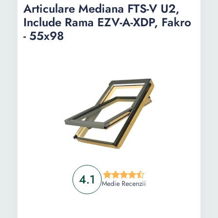
Articulare Mediana FTS-V U2,
78x118 cm
Include Rama EZV-A-XDP, Fakro
Informații
- 55x98
Ghid de cumparare
Intrebari Frecvente
4.1
Medie Recenzii