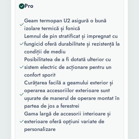
Pro
Culoare:
Natur Gri antracit
Finisaj:
Mat
Geam termopan U2 asigură o bună
izolare termică și fonică
Continut
1x Fereastra mansarda 1x
Lemnul de pin stratificat și impregnat cu
pachet:
Maner 1x Rama
fungicid oferă durabilitate și rezistență la
condiții de mediu
Tip geam:
Termopan
Posibilitatea de a fi dotată ulterior cu
Functii geam:
Securizat
sistem electric de acționare pentru un
confort sporit
Latime:
55 cm
Curățarea facilă a geamului exterior și
Inaltime:
98 cm
operarea accesoriilor exterioare sunt
ușurate de manerul de operare montat în
Greutate:
27.5 Kg
partea de jos a ferestrei
Gama largă de accesorii interioare și
exterioare oferă opțiuni variate de
personalizare