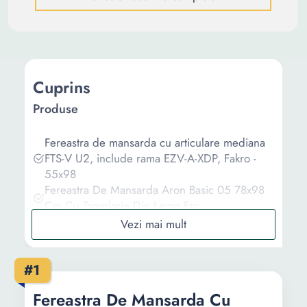
Cuprins
Produse
Fereastra de mansarda cu articulare mediana
FTS-V U2, include rama EZV-A-XDP, Fakro -
55x98
Fereastra De Mansarda Aron Basic 05 78x98
Cm Cu Tamplarie Din Lemn Fsc
Fereastra Acces Acoperis FAKRO FWP U3
78x98 cm
Fereastra de mansarda cu articulare mediana
#1
FTS-V U2, include rama EZV-A-XDP, Fakro -
55x78
Fereastra De Mansarda Cu
Fereastra Acces Acoperis FAKRO FWP U3