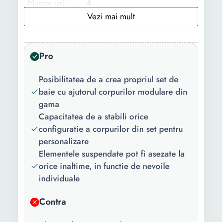
Numar usi:
4
Numar rafturi:
12
Material:
MDF
Pro
Caracteristici
Modular
cheie:
Posibilitatea de a crea propriul set de
baie cu ajutorul corpurilor modulare din
Finisaj:
Lucios
gama
Capacitatea de a stabili orice
Culoare:
Alb lucios
configuratie a corpurilor din set pentru
Asamblare:
Neasamblat
personalizare
Elementele suspendate pot fi asezate la
Continut
1 x Oglinda 2 x Dulap 1 x
orice inaltime, in functie de nevoile
pachet::
Masca lavoar
individuale
Potrivit pentru
Da
Contra
bai mici: