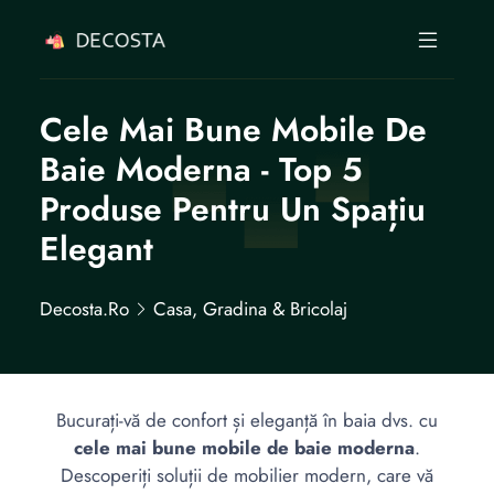
Cele Mai Bune Mobile De
Baie Moderna - Top 5
Produse Pentru Un Spațiu
Elegant
Decosta.ro
Casa, Gradina & Bricolaj
Bucurați-vă de confort și eleganță în baia dvs. cu
cele mai bune mobile de baie moderna
.
Descoperiți soluții de mobilier modern, care vă