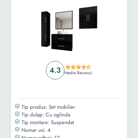
Caracteristici
Modular
Modular
cheie
Finisaj
Lucios
Lucios
Culoare
Alb lucios
Cappuccino
Asamblare
Neasamblat
Neasamblat
Continut
4.3
1 x Oglinda
1 x Oglinda
Medie Recenzii
pachet
2 x Dulap
2 x Dulap
1 x Masca lavoar
1 x Masca lavoar
Potrivit pentru
Da
Da
bai mici
Tip produs: Set mobilier
Tip dulap: Cu oglinda
Inaltime
160 cm
160 cm
Tip montare: Suspendat
80 cm
60 cm
Numar usi: 4
60 cm
80 cm
Numar rafturi: 12