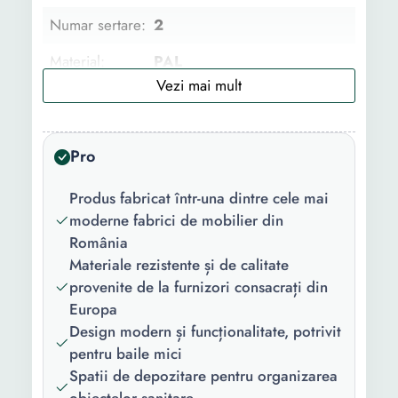
Numar sertare:
2
Material:
PAL
Caracteristici
Rezistent la zgarieturi
cheie:
Spatiu depozitare
Pro
Finisaj:
Lucios
Culoare:
Alb
Produs fabricat într-una dintre cele mai
moderne fabrici de mobilier din
Asamblare:
Neasamblat
România
Materiale rezistente și de calitate
Continut
1 lavoar 1 Mobilier
provenite de la furnizori consacrați din
pachet:
Europa
Potrivit pentru
Da
Design modern și funcționalitate, potrivit
bai mici:
pentru baile mici
Spatii de depozitare pentru organizarea
Inaltime:
52 cm