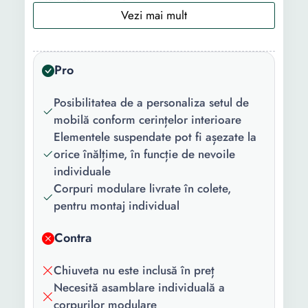
Numar rafturi:
12
Numar sertare:
2
Pro
Material:
MDF PAL
Posibilitatea de a personaliza setul de
Caracteristici
Modular
mobilă conform cerințelor interioare
cheie:
Elementele suspendate pot fi așezate la
orice înălțime, în funcție de nevoile
Finisaj:
Lucios
individuale
Culoare:
Negru
Corpuri modulare livrate în colete,
pentru montaj individual
Asamblare:
Neasamblat
Contra
Continut
1 x Oglinda 2 x Dulap 1 x
pachet:
Masca lavoar
Chiuveta nu este inclusă în preț
Potrivit pentru
Da
Necesită asamblare individuală a
bai mici:
corpurilor modulare