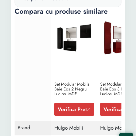
Compara cu produse similare
Inaltime:
160 cm 60 cm 80 cm
Lungime:
30 cm 80 cm 60 cm
Latime:
30 cm 45 cm 15 cm
Grosime:
0.18 mm
Set Modular Mobila
Set Modular Mobila
Baie Eos 2 Negru
Baie Eos 3 Bordo
Lucios, MDF
Lucios, MDF Lucios
Verifica Pret
Verifica Pret
Brand
Hulgo Mobili
Hulgo Mobili