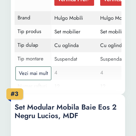
Brand
Hulgo Mobili
Hulgo Mobili
Tip produs
Set mobilier
Set mobilier
Tip dulap
Cu oglinda
Cu oglinda
Tip montare
Suspendat
Suspendat
Numar usi
4
4
Vezi mai mult
Numar rafturi
12
12
#3
Numar
4
2
Set Modular Mobila Baie Eos 2
sertare
Negru Lucios, MDF
Material
MDF
MDF
PAL