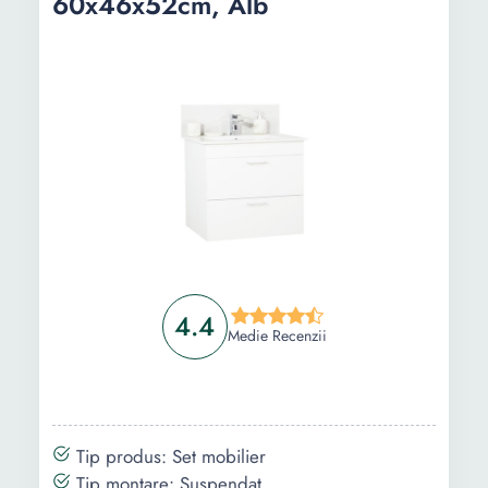
60x46x52cm, Alb
Intrebari Frecvente
4.4
Medie Recenzii
Tip produs: Set mobilier
Tip montare: Suspendat