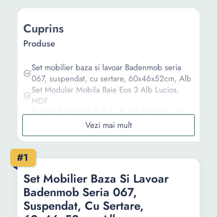
Cuprins
Produse
Set mobilier baza si lavoar Badenmob seria
067, suspendat, cu sertare, 60x46x52cm, Alb
Set Modular Mobila Baie Eos 3 Alb Lucios,
MDF
Set Modular Mobila Baie Eos 2 Negru Lucios,
MDF
Set mobilier de baie vidaXL, 2 piese, stejar
fumuriu, lemn prelucrat, 60 x 1,5 x 37 cm
#1
Set mobilier de baie, negru, PAL, Design Unic
- 272326
Set Mobilier Baza Si Lavoar
Badenmob Seria 067,
Informații
Suspendat, Cu Sertare,
Ghid de cumparare