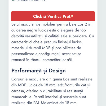
Lungime
120 cm
30 cm
60 cm
80 cm
Click si Verifica Pret
30 cm
Setul modular de mobilier pentru baie Eos 2 în
Latime
45 cm
30 cm
culoarea negru lucios este o alegere de top
30 cm
45 cm
datorită versatilității și calității sale superioare. Cu
15 cm
caracteristici cheie precum finisajul lucios,
80 cm
materialul durabil MDF și posibilitatea de
personalizare a configurației, acest set se
Grosime
0.18 mm
0.18 mm
remarcă în rândul competitorilor săi.
Performanță și Design
Corpurile modulare din gama Eos sunt realizate
din MDF lucios de 18 mm, atât fronturile cât și
carcasa, oferind o durabilitate și rezistență
remarcabile. Peretii interiori și sertarele sunt
realizate din PAL Melaminat de 18 mm,