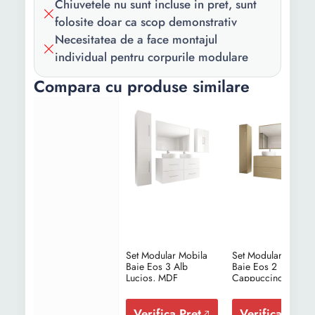
Inaltime:
160 cm 80 cm 60 cm
Chiuvetele nu sunt incluse in pret, sunt
folosite doar ca scop demonstrativ
Lungime:
120 cm 60 cm 30 cm
Necesitatea de a face montajul
individual pentru corpurile modulare
Latime:
45 cm 30 cm 15 cm 80 cm
Compara cu produse similare
Grosime:
0.18 mm
Set Modular Mobila
Set Modular Mobila
Baie Eos 3 Alb
Baie Eos 2
Lucios, MDF
Cappuccino Lucios
MDF
Verifica Pret
Verifica Pret