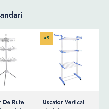
andari
r De Rufe
Uscator Vertical