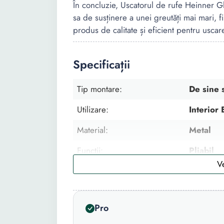
În concluzie, Uscatorul de rufe Heinner Gl
sa de susținere a unei greutăți mai mari, 
produs de calitate și eficient pentru uscar
Specificații
Tip montare:
De sine s
Utilizare:
Interior 
Material:
Metal
Functii:
Pliabil
Capacitate de uscare:
17.5 m
Culoare:
Negru Ro
Pro