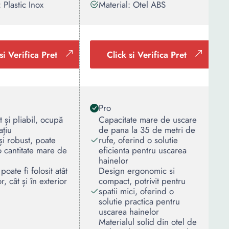
 Plastic Inox
Material: Otel ABS
si Verifica Pret
Click si Verifica Pret
Pro
și pliabil, ocupă
Capacitate mare de uscare
ațiu
de pana la 35 de metri de
și robust, poate
rufe, oferind o solutie
o cantitate mare de
eficienta pentru uscarea
hainelor
 poate fi folosit atât
Design ergonomic si
or, cât și în exterior
compact, potrivit pentru
spatii mici, oferind o
solutie practica pentru
uscarea hainelor
Materialul solid din otel de