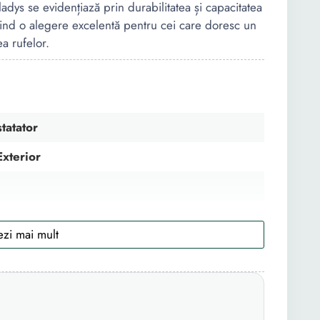
adys se evidențiază prin durabilitatea și capacitatea
fiind o alegere excelentă pentru cei care doresc un
ea rufelor.
tatator
Exterior
su prafuit