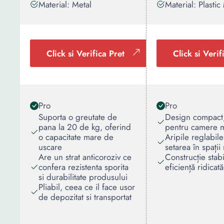
Material: Metal
Material: Plastic
Click si Verifica Pret
Click si Verif
Pro
Pro
Suporta o greutate de
Design compact, 
pana la 20 de kg, oferind
pentru camere m
o capacitate mare de
Aripile reglabil
uscare
setarea în spații
Are un strat anticoroziv ce
Construcție stabi
confera rezistenta sporita
eficiență ridicată
si durabilitate produsului
Pliabil, ceea ce il face usor
de depozitat si transportat