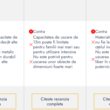
Contra
Contra
acitate de
Capacitatea de uscare de
Material
decât alte
15m poate fi limitata
nu fie l
pentru familii mai mari sau
oțelul in
c metalic
pentru utilizare intensiva
Nu este 
in durabil
Nu este potrivit pentru
uscarea 
 alte
uscarea unor obiecte de
liber în 
dimensiuni foarte mari
puternic
nzia
Citeste recenzia
Cit
a
completa