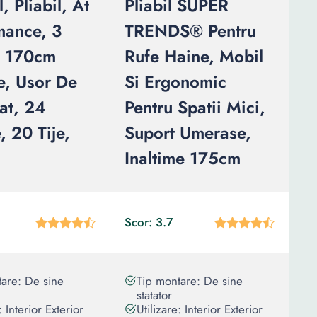
l, Pliabil, At
Pliabil SUPER
mance, 3
TRENDS® Pentru
, 170cm
Rufe Haine, Mobil
e, Usor De
Si Ergonomic
lat, 24
Pentru Spatii Mici,
, 20 Tije,
Suport Umerase,
Inaltime 175cm
Scor: 3.7
are: De sine
Tip montare: De sine
statator
: Interior Exterior
Utilizare: Interior Exterior