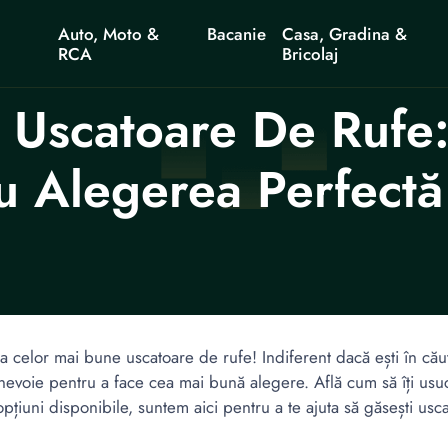
Auto, Moto &
Bacanie
Casa, Gradina &
RCA
Bricolaj
 Uscatoare De Rufe:
u Alegerea Perfectă
 celor mai bune uscatoare de rufe! Indiferent dacă ești în căut
evoie pentru a face cea mai bună alegere. Află cum să îți usuci 
pțiuni disponibile, suntem aici pentru a te ajuta să găsești usc