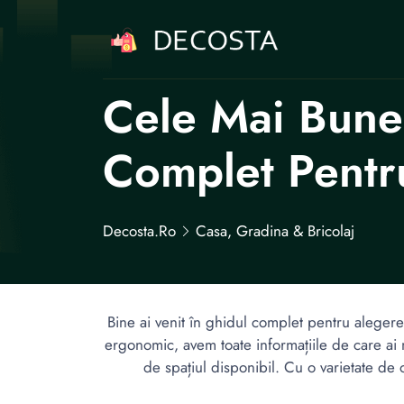
Cele Mai Bune
Complet Pentr
Decosta.ro
Casa, Gradina & Bricolaj
Bine ai venit în ghidul complet pentru alegerea
ergonomic, avem toate informațiile de care ai n
de spațiul disponibil. Cu o varietate de o