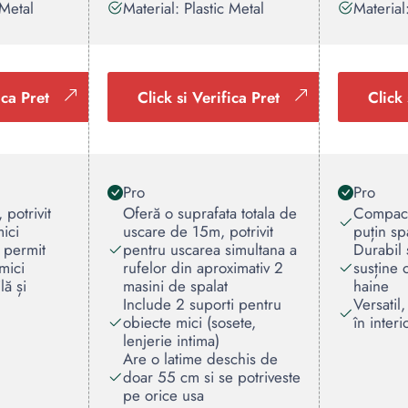
 Metal
Material: Plastic Metal
Material:
ica Pret
Click si Verifica Pret
Click 
Pro
Pro
potrivit
Oferă o suprafata totala de
Compact 
ici
uscare de 15m, potrivit
puțin sp
e permit
pentru uscarea simultana a
Durabil 
 mici
rufelor din aproximativ 2
susține 
lă și
masini de spalat
haine
Include 2 suporti pentru
Versatil,
obiecte mici (sosete,
în interi
lenjerie intima)
Are o latime deschis de
doar 55 cm si se potriveste
pe orice usa