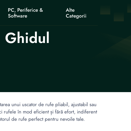
PC, Periferice &
Alte
Software
Categorii
 Ghidul
area unui uscator de rufe pliabil, ajustabil sau
rufele în mod eficient și fără efort, indiferent
atorul de rufe perfect pentru nevoile tale.