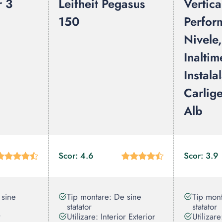
r 3
Leifheit Pegasus
Vertica
150
Perfor
Nivele
Inaltim
Instala
Carlige
Alb
Scor: 4.6
Scor: 3.9
 sine
Tip montare: De sine
Tip mont
statator
statator
r
Utilizare: Interior Exterior
Utilizare