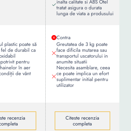
inalta calitate si ABS Otel
tratat asigura o durata
lunga de viata a produsului
Contra
ul plastic poate să
Greutatea de 3 kg poate
a fel de durabil ca
face dificila mutarea sau
oxidabil
transportul uscatorului in
potrivit pentru
anumite situatii
hainelor în aer
Necesita asamblare, ceea
condiții de vânt
ce poate implica un efort
suplimentar initial pentru
utilizator
este recenzia
Citeste recenzia
completa
completa