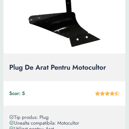
Plug De Arat Pentru Motocultor
Scor: 5
Tip produs: Plug
Unealta compatibila: Motocultor
Utilizat pentru: Arat