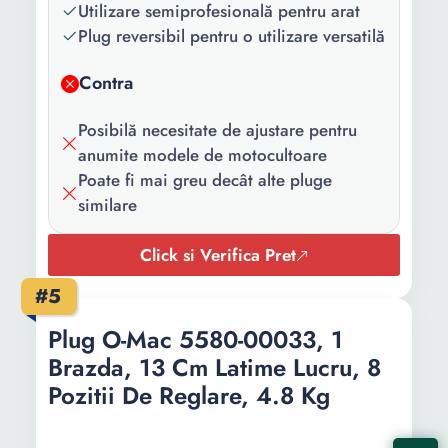
Utilizare semiprofesională pentru arat
Plug reversibil pentru o utilizare versatilă
Contra
Posibilă necesitate de ajustare pentru
anumite modele de motocultoare
Poate fi mai greu decât alte pluge
similare
Click si Verifica Pret
#5
Plug O-Mac 5580-00033, 1
Brazda, 13 Cm Latime Lucru, 8
Pozitii De Reglare, 4.8 Kg