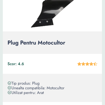
Plug Pentru Motocultor
Scor: 4.6
Tip produs: Plug
Unealta compatibila: Motocultor
Utilizat pentru: Arat