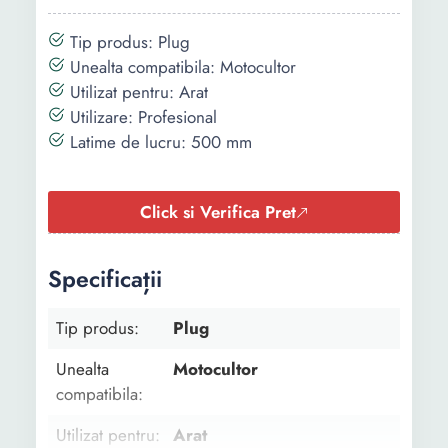
Lungime
-
22 cm
Tip produs: Plug
Unealta compatibila: Motocultor
Latime
-
20 cm
Utilizat pentru: Arat
Utilizare: Profesional
Inaltime
-
42 cm
Latime de lucru: 500 mm
Greutate
-
-
Click si Verifica Pret
Specificații
Tip produs:
Plug
Unealta
Motocultor
compatibila:
Utilizat pentru:
Arat