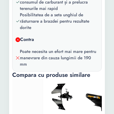
consumul de carburant și a prelucra
terenurile mai rapid
Posibilitatea de a seta unghiul de
răsturnare a brazdei pentru rezultate
dorite
Contra
Poate necesita un efort mai mare pentru
manevrare din cauza lungimii de 190
mm
Compara cu produse similare