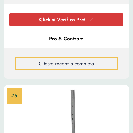
Click si Verifica Pret
Citeste recenzia completa