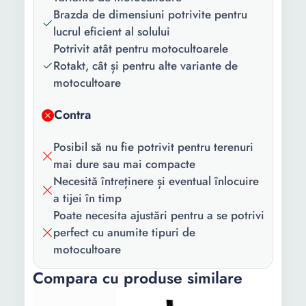
Brazda de dimensiuni potrivite pentru
lucrul eficient al solului
Potrivit atât pentru motocultoarele
Rotakt, cât și pentru alte variante de
motocultoare
Contra
Posibil să nu fie potrivit pentru terenuri
mai dure sau mai compacte
Necesită întreținere și eventual înlocuire
a tijei în timp
Poate necesita ajustări pentru a se potrivi
perfect cu anumite tipuri de
motocultoare
Compara cu produse similare