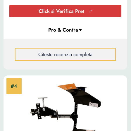
Click si Verifica Pret
Citeste recenzia completa