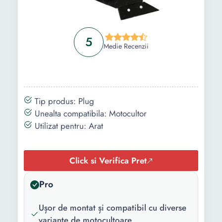
5
Medie Recenzii
Tip produs: Plug
Unealta compatibila: Motocultor
Utilizat pentru: Arat
Click si Verifica Pret
Pro
Ușor de montat și compatibil cu diverse
variante de motocultoare