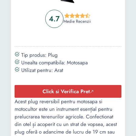
4.7
Medie Recenzii
Tip produs: Plug
Unealta compatibila: Motosapa
Utilizat pentru: Arat
Click si Verifica Pret
Acest plug reversibil pentru motosapa si
motocultor este un instrument esențial pentru
prelucrarea terenurilor agricole. Confectionat
din otel și acoperit cu un strat de vopsea, acest
plug oferă o adancime de lucru de 19 cm sau