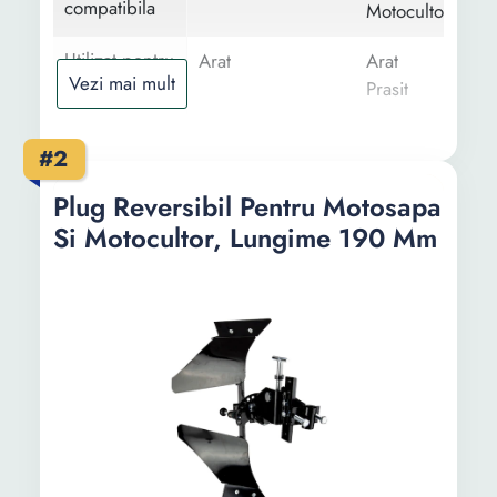
compatibila
Motocultor
Utilizat pentru
Arat
Arat
Vezi mai mult
Prasit
#2
Plug Reversibil Pentru Motosapa
Si Motocultor, Lungime 190 Mm