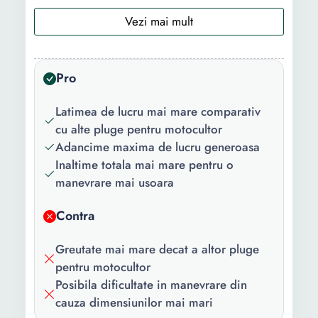
Utilizare:
Profesional
Latime de
500 mm
lucru:
Pro
Adancime de
200 mm
Latimea de lucru mai mare comparativ
lucru:
cu alte pluge pentru motocultor
Material:
Otel
Adancime maxima de lucru generoasa
Inaltime totala mai mare pentru o
Culoare:
Negru
manevrare mai usoara
Inaltime:
20 cm
Contra
Greutate:
4.3 Kg
Greutate mai mare decat a altor pluge
pentru motocultor
Posibila dificultate in manevrare din
cauza dimensiunilor mai mari