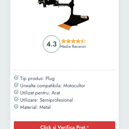
Functii
-
usor de folosit
Continut
-
1 x Plug de scos
pachet
cartofi
Productivitate
-
-
(ha/h)
4.3
Medie Recenzii
Inaltime
20 cm
-
Greutate
4.3 Kg
-
Tip produs: Plug
Lungime
-
-
Unealta compatibila: Motocultor
Latime
-
-
Utilizat pentru: Arat
Utilizare: Semiprofesional
Material: Metal
Click si Verifica Pret