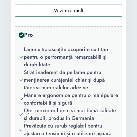
pachet:
Material lama:
Inox Titan
Culoare:
Negru
Pro
Lungime:
18 cm
Lame ultra-ascuțite acoperite cu titan
pentru o performanță remarcabilă și
durabilitate
Strat inaderent de pe lame pentru
menținerea curățeniei chiar și după
tăierea materialelor adezive
Manere ergonomice pentru o manipulare
confortabilă și sigură
Oțel inoxidabil de cea mai bună calitate
și durabil, produs în Germania
Prevăzute cu surub reglabil pentru
ajustarea tensiunii și o utilizare ușoară