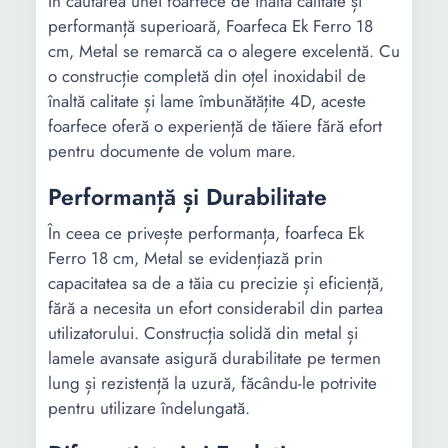
În căutarea unei foarfece de înaltă calitate și
performanță superioară, Foarfeca Ek Ferro 18
cm, Metal se remarcă ca o alegere excelentă. Cu
o construcție completă din oțel inoxidabil de
înaltă calitate și lame îmbunătățite 4D, aceste
foarfece oferă o experiență de tăiere fără efort
pentru documente de volum mare.
Performanță și Durabilitate
În ceea ce privește performanța, foarfeca Ek
Ferro 18 cm, Metal se evidențiază prin
capacitatea sa de a tăia cu precizie și eficiență,
fără a necesita un efort considerabil din partea
utilizatorului. Construcția solidă din metal și
lamele avansate asigură durabilitate pe termen
lung și rezistență la uzură, făcându-le potrivite
pentru utilizare îndelungată.