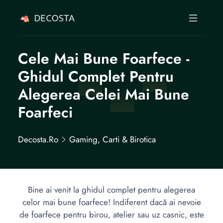
Cele Mai Bune Foarfece -
Ghidul Complet Pentru
Alegerea Celei Mai Bune
Foarfeci
Decosta.ro
Gaming, Carti & Birotica
Bine ai venit la ghidul complet pentru alegerea
celor mai bune foarfece! Indiferent dacă ai nevoie
de foarfece pentru birou, atelier sau uz casnic, este