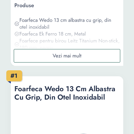
Produse
Foarfeca Wedo 13 cm albastra cu grip, din
otel inoxidabil
Foarfeca Ek Ferro 18 cm, Metal
Foarfece pentru birou Leitz Titanium Non-stick,
180 mm, negru
Foarfeca ErichKrause Explorer, 19 cm, Negru
Foarfeca de birou Deli, profesionala, 17.5 cm,
negru
#1
Informații
Foarfeca Wedo 13 Cm Albastra
Cu Grip, Din Otel Inoxidabil
Ghid de cumparare
Intrebari Frecvente