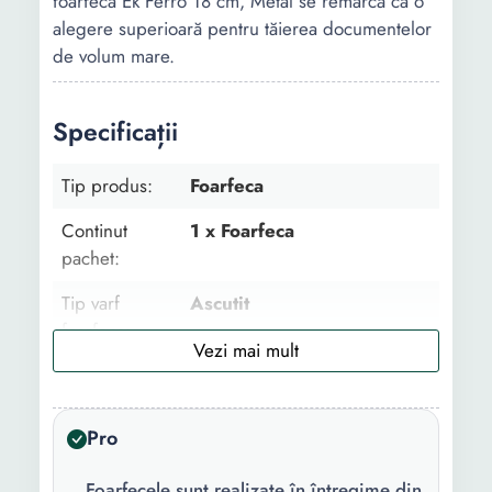
foarfeca Ek Ferro 18 cm, Metal se remarcă ca o
alegere superioară pentru tăierea documentelor
de volum mare.
Specificații
Tip produs:
Foarfeca
Continut
1 x Foarfeca
pachet:
Tip varf
Ascutit
foarfeca:
Material lama:
Metal
Culoare:
Argintiu
Pro
Lungime:
18 cm
Foarfecele sunt realizate în întregime din