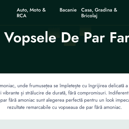
Auto, Moto &
Bacanie
Casa, Gradina &
RCA
Bricolaj
 Vopsele De Par Fa
 amoniac, unde frumusețea se împletește cu îngrijirea delicată
ri vibrante și strălucire de durată, fără compromisuri. Indiferen
e par fără amoniac sunt alegerea perfectă pentru un look impecab
rezultate remarcabile cu vopseaua de par fără amoniac.