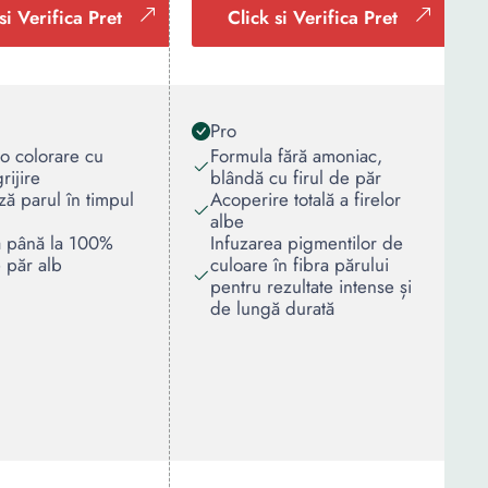
si Verifica Pret
Click si Verifica Pret
Pro
o colorare cu
Formula fără amoniac,
grijire
blândă cu firul de păr
ză parul în timpul
Acoperire totală a firelor
albe
 până la 100%
Infuzarea pigmentilor de
e păr alb
culoare în fibra părului
pentru rezultate intense și
de lungă durată