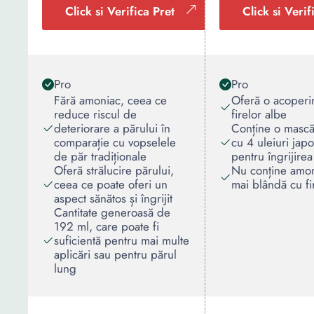
Click si Verifica Pret
Click si Verif
Pro
Pro
Fără amoniac, ceea ce
Oferă o acoperir
reduce riscul de
firelor albe
deteriorare a părului în
Conține o mască
comparație cu vopselele
cu 4 uleiuri jap
de păr tradiționale
pentru îngrijirea
Oferă strălucire părului,
Nu conține amon
ceea ce poate oferi un
mai blândă cu fi
aspect sănătos și îngrijit
Cantitate generoasă de
192 ml, care poate fi
suficientă pentru mai multe
aplicări sau pentru părul
lung