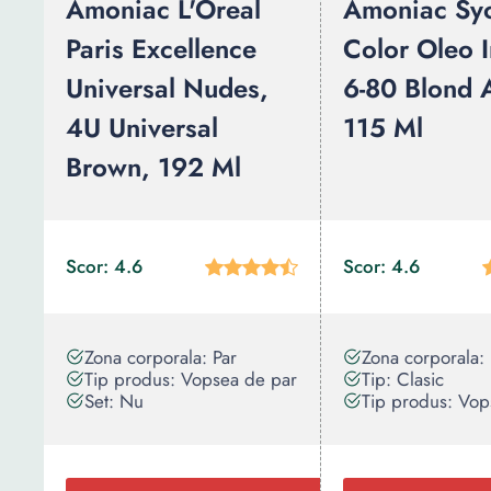
Amoniac L'Oreal
Amoniac Sy
Paris Excellence
Color Oleo 
Universal Nudes,
6-80 Blond 
4U Universal
115 Ml
Brown, 192 Ml
Scor: 4.6
Scor: 4.6
Zona corporala: Par
Zona corporala: 
Tip produs: Vopsea de par
Tip: Clasic
Set: Nu
Tip produs: Vop