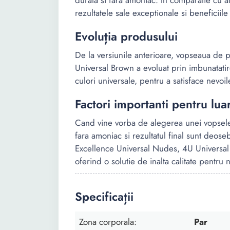
durata si fara amoniac. In comparatie cu 
rezultatele sale exceptionale si beneficiil
Evoluția produsului
De la versiunile anterioare, vopseaua de 
Universal Brown a evoluat prin imbunatati
culori universale, pentru a satisface nevoile
Factori importanti pentru lua
Cand vine vorba de alegerea unei vopsele
fara amoniac si rezultatul final sunt deose
Excellence Universal Nudes, 4U Universal B
oferind o solutie de inalta calitate pentru n
Specificații
Zona corporala:
Par