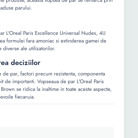
alte produse, aceasta vopsea de par se remarca prin
e aduse parului.
par L'Oreal Paris Excellence Universal Nudes, 4U
rea formulei fara amoniac si extinderea gamei de
 diverse ale utilizatorilor.
rea deciziilor
 de par, factori precum rezistenta, componenta
bit de importanti. Vopseaua de par L'Oreal Paris
rown se ridica la inaltime in toate aceste aspecte,
evoile fiecaruia.