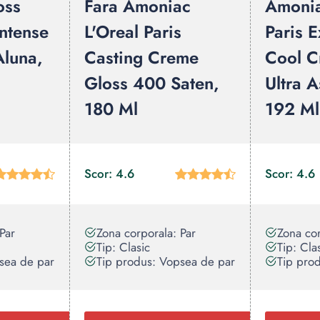
oss
Fara Amoniac
Amonia
Intense
L'Oreal Paris
Paris E
Aluna,
Casting Creme
Cool C
Gloss 400 Saten,
Ultra 
180 Ml
192 Ml
Scor: 4.6
Scor: 4.6
Par
Zona corporala: Par
Zona cor
Tip: Clasic
Tip: Cla
sea de par
Tip produs: Vopsea de par
Tip pro