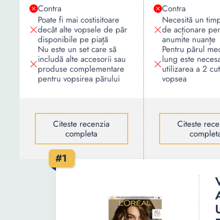
Contra
Contra
Poate fi mai costisitoare
Necesită un tim
decât alte vopsele de păr
de acționare pe
disponibile pe piață
anumite nuanțe
Nu este un set care să
Pentru părul med
includă alte accesorii sau
lung este neces
produse complementare
utilizarea a 2 cut
pentru vopsirea părului
vopsea
Citeste recenzia
Citeste rece
completa
complet
#1