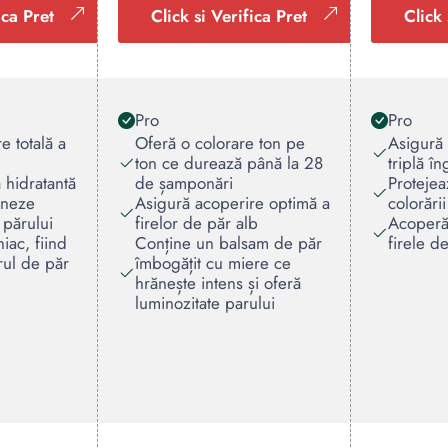
ica Pret
Click si Verifica Pret
Click 
Pro
Pro
e totală a
Oferă o colorare ton pe
Asigură 
ton ce durează până la 28
triplă în
 hidratantă
de șamponări
Protejea
oneze
Asigură acoperire optimă a
colorării
 părului
firelor de păr alb
Acoperă
iac, fiind
Conține un balsam de păr
firele d
rul de păr
îmbogățit cu miere ce
hrănește intens și oferă
luminozitate parului