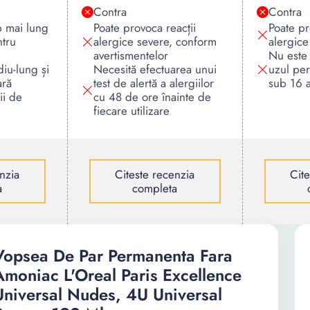
Contra
Contra
p mai lung
Poate provoca reacții
Poate pr
ntru
alergice severe, conform
alergice
avertismentelor
Nu este 
iu-lung și
Necesită efectuarea unui
uzul per
ară
test de alertă a alergiilor
sub 16 a
ii de
cu 48 de ore înainte de
fiecare utilizare
nzia
Citeste recenzia
Cit
a
completa
Vopsea De Par Permanenta Fara
Amoniac L'Oreal Paris Excellence
Universal Nudes, 4U Universal