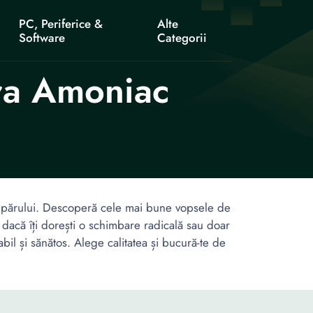
PC, Periferice &
Alte
Software
Categorii
ra Amoniac
 a părului. Descoperă cele mai bune vopsele de
t dacă îți dorești o schimbare radicală sau doar
il și sănătos. Alege calitatea și bucură-te de