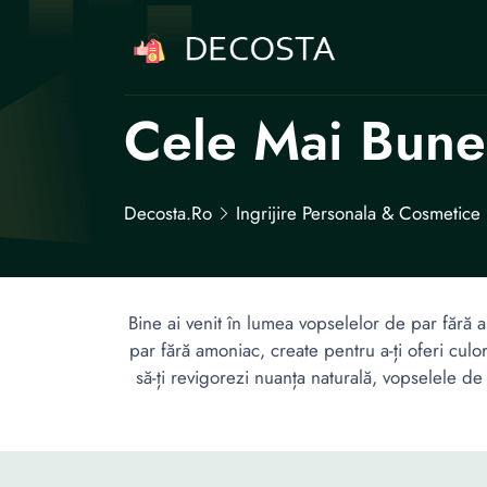
Cele Mai Bune
Decosta.ro
Ingrijire Personala & Cosmetice
Bine ai venit în lumea vopselelor de par fără
par fără amoniac, create pentru a-ți oferi culo
să-ți revigorezi nuanța naturală, vopselele d