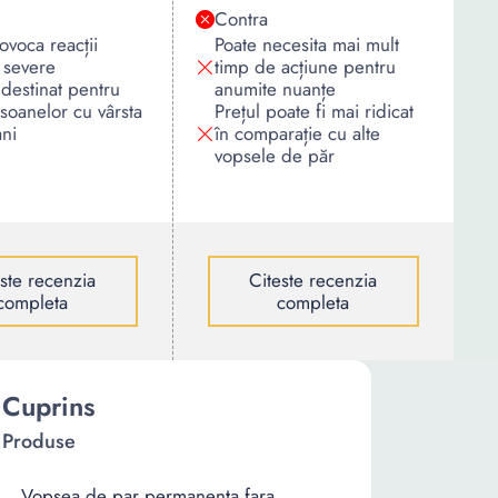
Contra
ovoca reacții
Poate necesita mai mult
 severe
timp de acțiune pentru
destinat pentru
anumite nuanțe
soanelor cu vârsta
Prețul poate fi mai ridicat
ni
în comparație cu alte
vopsele de păr
este recenzia
Citeste recenzia
completa
completa
Cuprins
Produse
Vopsea de par permanenta fara