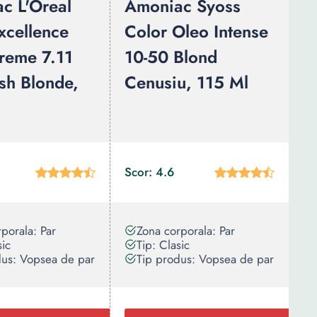
c L'Oreal
Amoniac Syoss
xcellence
Color Oleo Intense
reme 7.11
10-50 Blond
Ash Blonde,
Cenusiu, 115 Ml
Scor: 4.6
porala: Par
Zona corporala: Par
sic
Tip: Clasic
dus: Vopsea de par
Tip produs: Vopsea de par