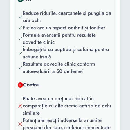
principal:
Reduce ridurile, cearcanele și pungile de
Varsta:
55+ ani
sub ochi
Pielea are un aspect odihnit și tonifiat
Gama:
Age Specialist
Formula avansată pentru rezultate
dovedite clinic
Tipul de ten:
Normal
Îmbogățită cu peptide și cofeină pentru
Forma/Textura:
Crema
acțiune triplă
Rezultate dovedite clinic conform
Proprietati:
Energizant
autoevaluării a 50 de femei
Continut
1 x Crema
Contra
pachet:
Cantitate:
15 ml
Poate avea un preț mai ridicat în
comparație cu alte creme antirid de ochi
Culoare:
Portocaliu Albastru
similare
Potențiale reacții adverse la anumite
persoane din cauza cofeinei concentrate