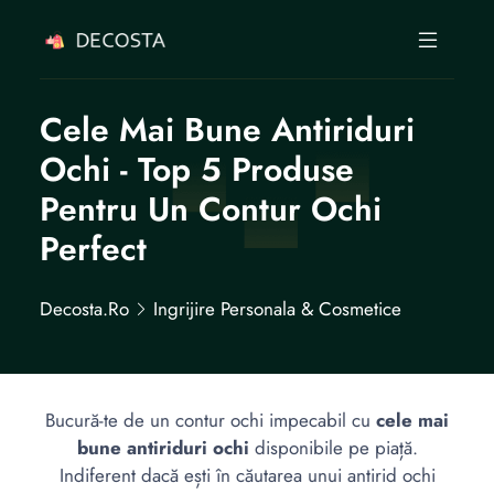
Cele Mai Bune Antiriduri
Ochi - Top 5 Produse
Pentru Un Contur Ochi
Perfect
Decosta.ro
Ingrijire Personala & Cosmetice
Bucură-te de un contur ochi impecabil cu
cele mai
bune antiriduri ochi
disponibile pe piață.
Indiferent dacă ești în căutarea unui antirid ochi