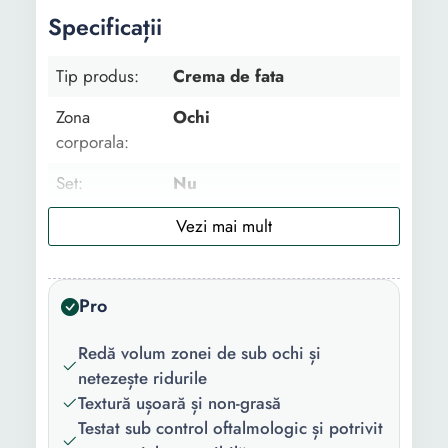
Specificații
Tip produs:
Crema de fata
Zona
Ochi
corporala:
Set:
Nu
Utilizare:
Zi Noapte
Tip:
Clasic
Pro
Varsta:
25+ ani
Gama:
Hyaluron Specialist
Redă volum zonei de sub ochi și
netezește ridurile
Tipul de ten:
Normal
Textură ușoară și non-grasă
Testat sub control oftalmologic și potrivit
Forma/Textura:
Fluid