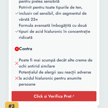
pentru pielea sensibilă
Continut
1 x Crema antirid pentru
Potrivit pentru toate tipurile de ten,
pachet:
ochi
inclusiv cel sensibil, din segmentul de
vârstă 25+
Cantitate:
15 ml
Formula avansată îmbogățită cu două
tipuri de acid hialuronic în concentrație
ridicată
Contra
Poate fi mai scumpă decât alte creme de
ochi antirid similare
Potențialul de alergii sau reacții adverse
la acidul hialuronic pentru anumite
persoane
Click si Verifica Pret
#3