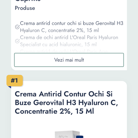
Produse
Crema antirid contur ochi si buze Gerovital H3
Hyaluron C, concentratie 2%, 15 ml
Crema de ochi antirid L'Oreal Paris Hyaluron
Specialist cu acid hialuronic, 15 ml
Crema antirid de ochi L'Oreal Paris Age
Specialist 55+ cu efect restaurator, 15 ml
Crema antirid contur ochi Gerovital H3
Derma+, 15 ml
#1
Crema antirid de ochi Elmiplant Hyaluronic,
15 ml
Crema Antirid Contur Ochi Si
Buze Gerovital H3 Hyaluron C,
Informații
Concentratie 2%, 15 Ml
Ghid de cumparare
Intrebari Frecvente