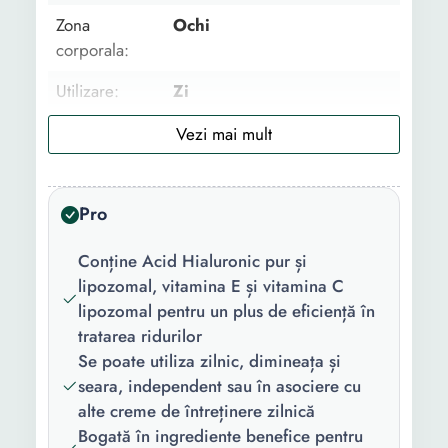
Zona
Ochi
corporala:
Utilizare:
Zi
Tip:
Clasic
Ingredient
Vitamina C Vitamina E
principal:
Niacinamida Lipozomal
Pro
Gama:
Gerovital H3 Hyaluron C
Conține Acid Hialuronic pur și
Tipul de ten:
Uscat Gras Matur Normal
lipozomal, vitamina E și vitamina C
lipozomal pentru un plus de eficiență în
Proprietati:
Acid hialuronic
tratarea ridurilor
Se poate utiliza zilnic, dimineața și
Continut
1 x Crema de ochi
seara, independent sau în asociere cu
pachet:
alte creme de întreținere zilnică
Cantitate:
15 ml
Bogată în ingrediente benefice pentru