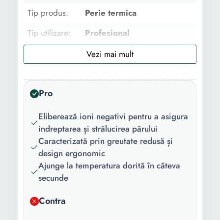
Tip produs:
Perie termica
Tip utilizare:
Profesional
Destinat
Indreptare
pentru:
Material
Turmalina
Pro
invelis:
Eliberează ioni negativi pentru a asigura
Numar capete
1
indreptarea și strălucirea părului
incluse:
Caracterizată prin greutate redusă și
Culoare:
Alb
design ergonomic
Ajunge la temperatura dorită în câteva
Putere:
1800 W
secunde
Trepte
2
Contra
temperatura: