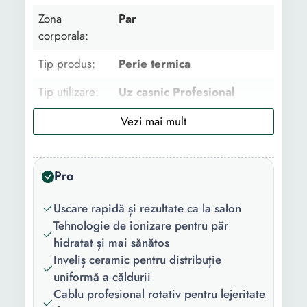
Zona
Par
corporala:
Tip produs:
Perie termica
Tip utilizare:
Uz casnic Profesional
Set:
Nu
Destinat
Uscare
pentru:
Pro
Material
Ceramica
Uscare rapidă și rezultate ca la salon
invelis:
Tehnologie de ionizare pentru păr
Utilizare:
Par umed
hidratat și mai sănătos
Inveliș ceramic pentru distribuție
Beneficii:
Ofera stralucire Varf rece
uniformă a căldurii
Cablu profesional rotativ pentru lejeritate
Functii:
Ionizare