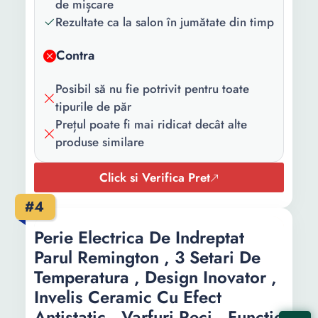
de mișcare
Numar capete
1
Rezultate ca la salon în jumătate din timp
incluse:
Contra
Culoare:
Auriu Mov
Posibil să nu fie potrivit pentru toate
Continut
1 x Perie electrica
tipurile de păr
pachet:
Prețul poate fi mai ridicat decât alte
Tehnologie:
Ionica
produse similare
Tensiune
240 V
Click si Verifica Pret
alimentare:
#4
Putere:
800 W
Perie Electrica De Indreptat
Trepte
3
Parul Remington , 3 Setari De
temperatura:
Temperatura , Design Inovator ,
Trepte de
2
Invelis Ceramic Cu Efect
viteza:
Antistatic , Varfuri Reci , Functie