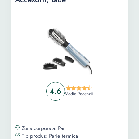
Informații
Ghid de cumparare
Intrebari Frecvente
4.6
Medie Recenzii
Zona corporala: Par
Tip produs: Perie termica