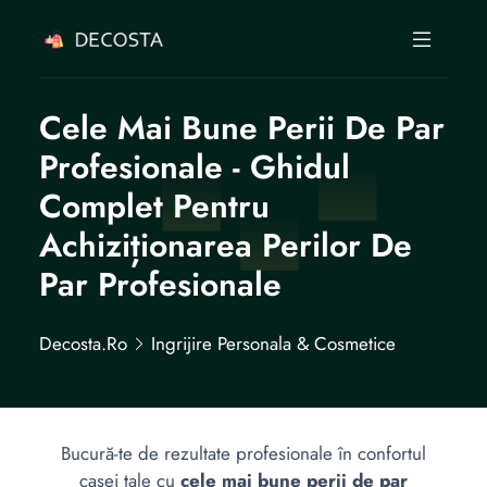
Cele Mai Bune Perii De Par
Profesionale - Ghidul
Complet Pentru
Achiziționarea Perilor De
Par Profesionale
Decosta.ro
Ingrijire Personala & Cosmetice
Bucură-te de rezultate profesionale în confortul
casei tale cu
cele mai bune perii de par