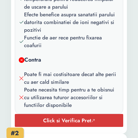
rece Schimbare sens
de uscare a parului
rotatie Cablu rotativ
Efecte benefice asupra sanatatii parului
datorita combinatiei de ioni negativi si
Numar capete
4
pozitivi
incluse:
Functie de aer rece pentru fixarea
Culoare:
Albastru
coafurii
Continut
1 x perie 4 x Accesorii
Contra
pachet:
Poate fi mai costisitoare decat alte perii
Putere:
1000 W
cu aer cald similare
Trepte
3
Poate necesita timp pentru a te obisnui
temperatura:
cu utilizarea tuturor accesoriilor si
functiilor disponibile
Tip alimentare:
La retea
Click si Verifica Pret
#2