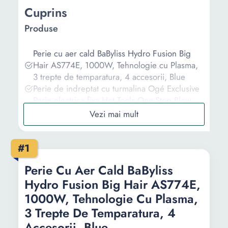
Cuprins
Produse
Perie cu aer cald BaByliss Hydro Fusion Big
Hair AS774E, 1000W, Tehnologie cu Plasma,
3 trepte de temparatura, 4 accesorii, Blue
Perie de indreptat cu turmalina Ogé Exclusive
Perie electrica fixa Hot Tools One-Step Blow
Dry Volumizer, Signature Series, HTDR5583E
Perie electrica de indreptat parul Remington ,
3 setari de temperatura , Design inovator ,
#1
Invelis ceramic cu efect antistatic , Varfuri reci
, Functie oprire automata de siguranta , Negru
Perie Cu Aer Cald BaByliss
Perie Rotativa Babyliss 1000W, 4 Accesorii,
Hydro Fusion Big Hair AS774E,
Invelis Ceramic, 2 Trepte Viteza, 2 Trepte
Temperatura, Rotatie Dubla, Functie Ionizare,
1000W, Tehnologie Cu Plasma,
Argintiu
3 Trepte De Temparatura, 4
Accesorii, Blue