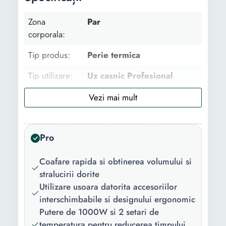
Zona
Par
corporala:
Tip produs:
Perie termica
Tip utilizare:
Uz casnic Profesional
Set:
Nu
Destinat
Indreptare Ondulare
pentru:
Uscare
Pro
Material
Ceramica
Coafare rapida si obtinerea volumului si
invelis:
stralucirii dorite
Utilizare:
Par uscat Par umed
Utilizare usoara datorita accesoriilor
interschimbabile si designului ergonomic
Functii:
Control temperatura
Putere de 1000W si 2 setari de
Intensitate reglabila Aer
temperatura pentru reducerea timpului