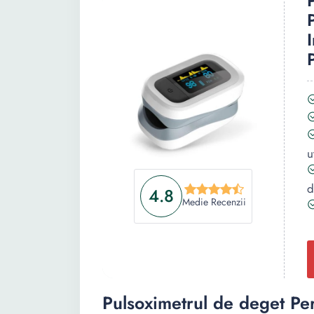
u
d
4.8
Medie Recenzii
Pulsoximetrul de deget Pe