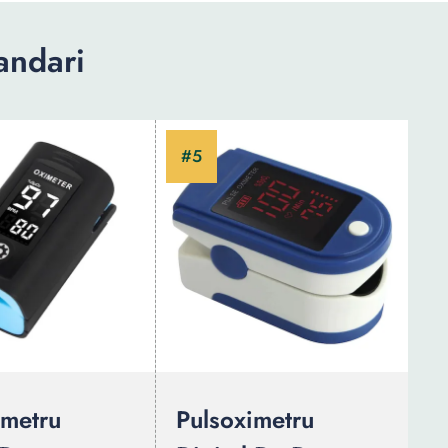
andari
imetru
Pulsoximetru