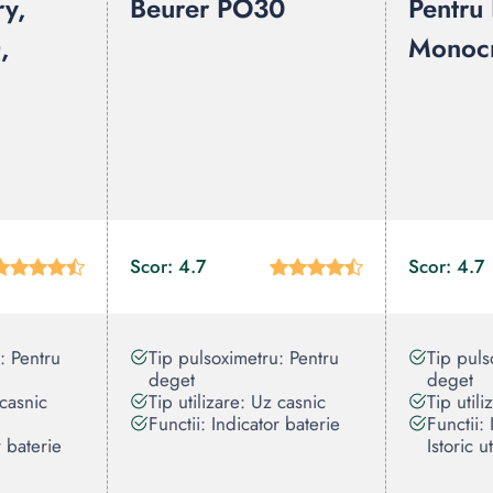
ry,
Beurer PO30
Pentru
,
Monoc
Scor: 4.7
Scor: 4.7
: Pentru
Tip pulsoximetru: Pentru
Tip puls
deget
deget
 casnic
Tip utilizare: Uz casnic
Tip util
Functii: Indicator baterie
Functii:
r baterie
Istoric u