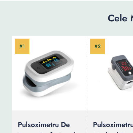
Cele 
Pulsoximetru De
Pulsoximetr