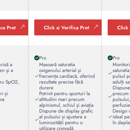
ica Pret
Click si Verifica Pret
Click 
Pro
Pro
cisă a
Masoară saturatia
Monitori
en și a
oxigenului arterial și
saturati
frecvența cardiacă, oferind
pulsul p
tru SpO2,
rezultate precise fără
adulți s
durere
Dispune 
ri și
Potrivit pentru sporturi la
precum 
iva
altitudini mari precum
pulsului
alpinismul, schiul și aviația
perfuzie
Dispune de display grafic
Design c
al pulsului și ajustare a
ideal pe
luminozității pentru o
în depla
utilizare comodă