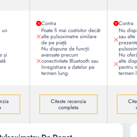
Contra
Contra
i un
Poate fi mai costisitor decât
Nu dispu
alte pulsoximetre similare
sau alte
de pe piață
prezente
Nu dispune de funcții
pulsoxi
e și
avansate precum
Nu oferă
ată
conectivitate Bluetooth sau
alte disp
înregistrare a datelor pe
pentru m
termen lung
termen 
nzia
Citeste recenzia
Cit
a
completa