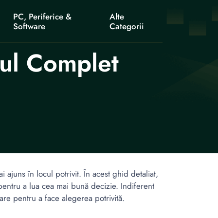
PC, Periferice &
Alte
Software
Categorii
ul Complet
ajuns în locul potrivit. În acest ghid detaliat,
 pentru a lua cea mai bună decizie. Indiferent
are pentru a face alegerea potrivită.