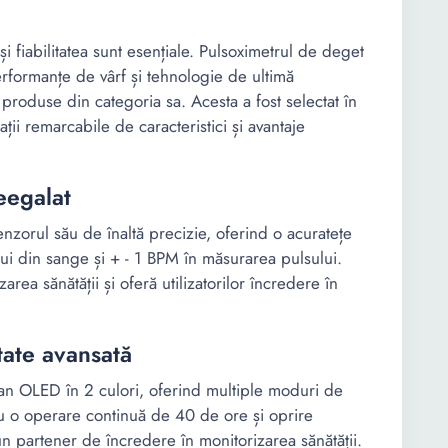
și fiabilitatea sunt esențiale. Pulsoximetrul de deget
formanțe de vârf și tehnologie de ultimă
produse din categoria sa. Acesta a fost selectat în
ții remarcabile de caracteristici și avantaje
eegalat
nzorul său de înaltă precizie, oferind o acuratețe
ui din sange și + - 1 BPM în măsurarea pulsului.
area sănătății și oferă utilizatorilor încredere în
itate avansată
an OLED în 2 culori, oferind multiple moduri de
u o operare continuă de 40 de ore și oprire
n partener de încredere în monitorizarea sănătății.