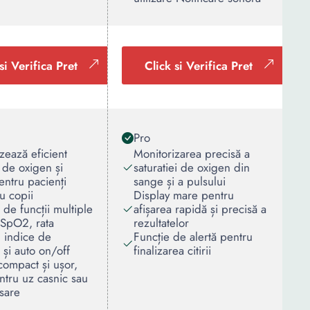
si Verifica Pret
Click si Verifica Pret
Pro
zează eficient
Monitorizarea precisă a
a de oxigen și
saturatiei de oxigen din
entru pacienți
sange și a pulsului
au copii
Display mare pentru
de funcții multiple
afișarea rapidă și precisă a
SpO2, rata
rezultatelor
, indice de
Funcție de alertă pentru
 și auto on/off
finalizarea citirii
ompact și ușor,
ntru uz casnic sau
sare