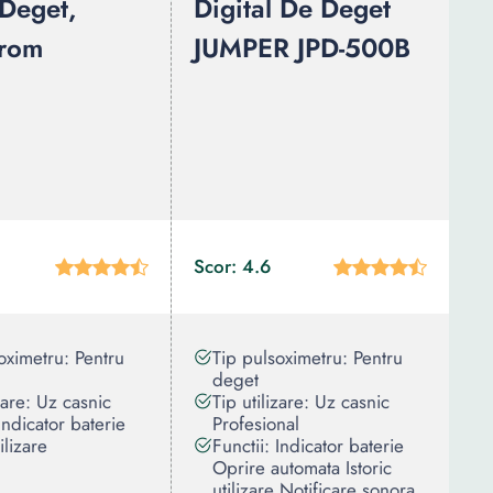
 Deget,
Digital De Deget
rom
JUMPER JPD-500B
Scor: 4.6
oximetru: Pentru
Tip pulsoximetru: Pentru
deget
izare: Uz casnic
Tip utilizare: Uz casnic
 Indicator baterie
Profesional
tilizare
Functii: Indicator baterie
Oprire automata Istoric
utilizare Notificare sonora