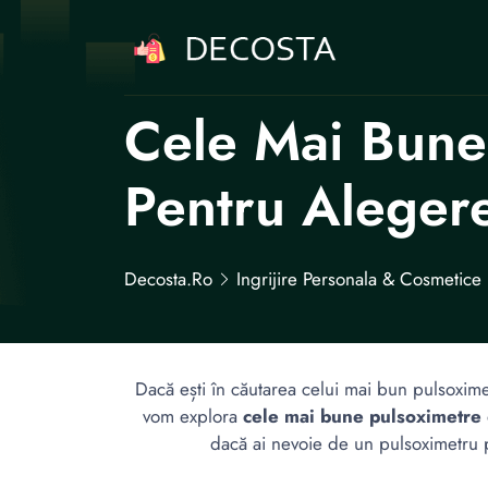
Cele Mai Bune
Pentru Alegere
Decosta.ro
Ingrijire Personala & Cosmetice
Dacă ești în căutarea celui mai bun pulsoximetr
vom explora
cele mai bune pulsoximetre
dacă ai nevoie de un pulsoximetru pe