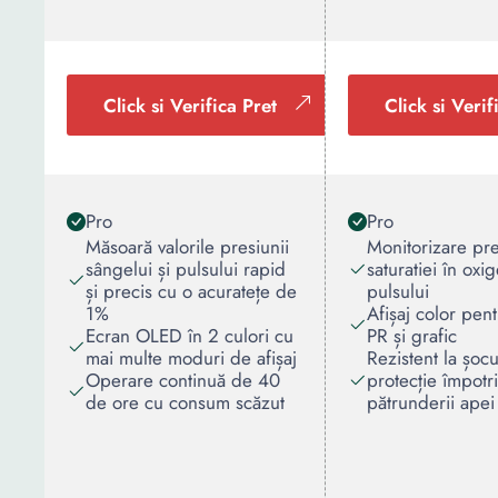
Click si Verifica Pret
Click si Verif
Pro
Pro
Măsoară valorile presiunii
Monitorizare pre
sângelui și pulsului rapid
saturatiei în oxig
și precis cu o acuratețe de
pulsului
1%
Afișaj color pen
Ecran OLED în 2 culori cu
PR și grafic
mai multe moduri de afișaj
Rezistent la șocu
Operare continuă de 40
protecție împotr
de ore cu consum scăzut
pătrunderii apei