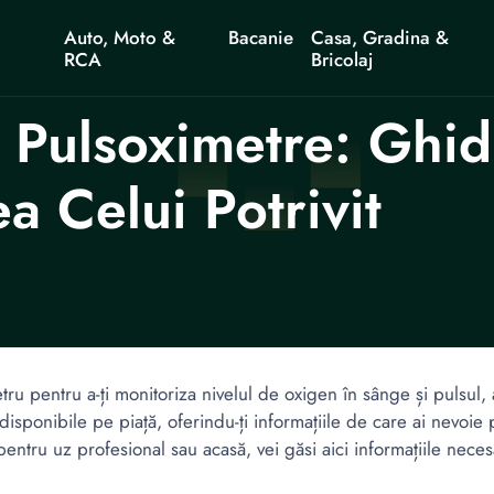
Auto, Moto &
Bacanie
Casa, Gradina &
RCA
Bricolaj
 Pulsoximetre: Ghid
a Celui Potrivit
u pentru a-ți monitoriza nivelul de oxigen în sânge și pulsul, ai 
disponibile pe piață, oferindu-ți informațiile de care ai nevoie
ntru uz profesional sau acasă, vei găsi aici informațiile neces