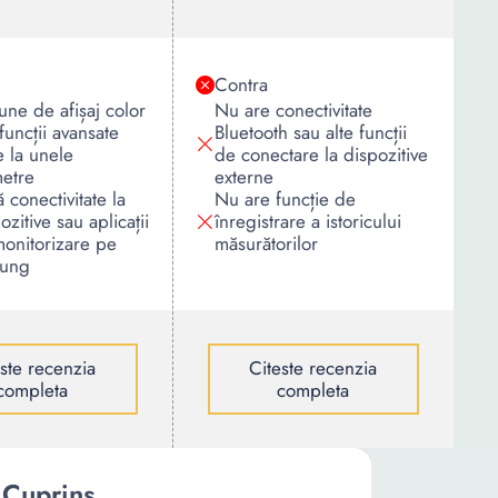
Contra
ne de afișaj color
Nu are conectivitate
 funcții avansate
Bluetooth sau alte funcții
 la unele
de conectare la dispozitive
metre
externe
 conectivitate la
Nu are funcție de
ozitive sau aplicații
înregistrare a istoricului
onitorizare pe
măsurătorilor
lung
este recenzia
Citeste recenzia
completa
completa
Cuprins