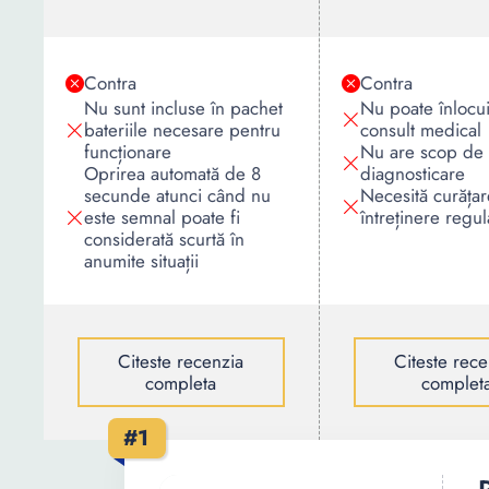
Contra
Contra
Nu sunt incluse în pachet
Nu poate înlocu
bateriile necesare pentru
consult medical
funcționare
Nu are scop de
Oprirea automată de 8
diagnosticare
secunde atunci când nu
Necesită curățar
este semnal poate fi
întreținere regul
considerată scurtă în
anumite situații
Citeste recenzia
Citeste rece
completa
complet
#1