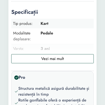
Specificații
Tip produs:
Kart
Modalitate
Pedale
deplasare:
Varsta:
3 ani
Control
Fara asistenta parinte
parental:
Abilitati
Abilitati motorii
Pro
dezvoltate:
Structura metalică asigură durabilitate și
Material:
Metal
rezistență în timp
Tip roata:
Cauciuc
Rotile gonflabile oferă o experiență de