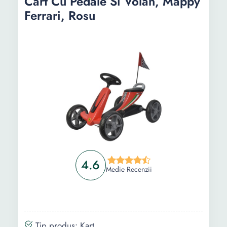
Cart Cu Pedale Si Volan, Mappy
Ferrari, Rosu
4.6
Medie Recenzii
Tip produs: Kart