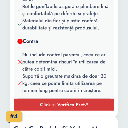
Rotile gonflabile asigură o plimbare lină
Culoare:
Rosu
și confortabilă pe diferite suprafețe.
Greutate
30 Kg
Materialul din fier și plastic conferă
maxima
durabilitate și rezistență produsului.
suportata:
Contra
Nu include control parental, ceea ce ar
putea determina riscuri în utilizarea de
către copii mici.
Suportă o greutate maximă de doar 30
kg, ceea ce poate limita utilizarea pe
termen lung pentru copiii în creștere.
Click si Verifica Pret
#4