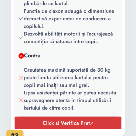
plimbările cu kartul.
Numar locuri:
1
Functia de claxon adaugă o dimensiune
Culoare:
Albastru
distractivă experienței de conducere a
copilului.
Greutate
30 Kg
Dezvoltă abilități motorii și încurajează
maxima
competiția sănătoasă între copii.
suportata:
Contra
Greutatea maximă suportată de 30 kg
poate limita utilizarea kartului pentru
copii mai înalți sau mai grei.
Lipsa asistenței părinte ar putea necesita
supraveghere atentă în timpul utilizării
kartului de către copil.
Click si Verifica Pret
#3