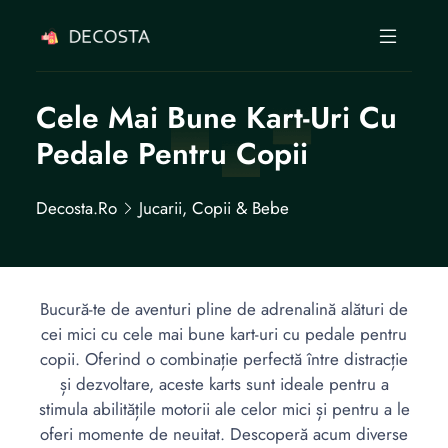
Cele Mai Bune Kart-Uri Cu
Pedale Pentru Copii
Decosta.ro
Jucarii, Copii & Bebe
Bucură-te de aventuri pline de adrenalină alături de
cei mici cu cele mai bune kart-uri cu pedale pentru
copii. Oferind o combinație perfectă între distracție
și dezvoltare, aceste karts sunt ideale pentru a
stimula abilitățile motorii ale celor mici și pentru a le
oferi momente de neuitat. Descoperă acum diverse