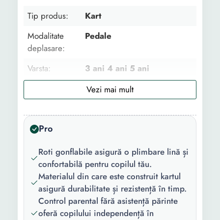
Tip produs:
Kart
Modalitate
Pedale
deplasare:
Varsta:
3 ani 4 ani 5 ani
Control
Fara asistenta parinte
parental:
Abilitati
Indemanarea Competitivitate
Pro
dezvoltate:
Abilitati motorii Sofat
Agilitatea,atentia,coordonarea
Roti gonflabile asigură o plimbare lină și
confortabilă pentru copilul tău.
Material:
Fier si plastic
Materialul din care este construit kartul
Tip roata:
Cauciuc
asigură durabilitate și rezistență în timp.
Control parental fără asistență părinte
Functii:
Claxon
oferă copilului independență în