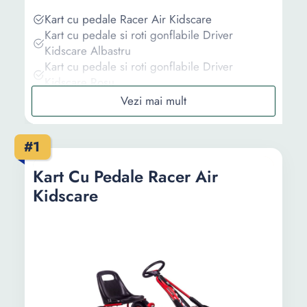
Kart cu pedale Racer Air Kidscare
Kart cu pedale si roti gonflabile Driver
Kidscare Albastru
Kart cu pedale si roti gonflabile Driver
Kidscare Rosu
Cart cu pedale si volan, Mappy Ferrari, Rosu
Masinuta copii Kart cu pedale Go Cart
Formula 1
#1
Informații
Kart Cu Pedale Racer Air
Kidscare
Ghid de cumparare
Intrebari Frecvente