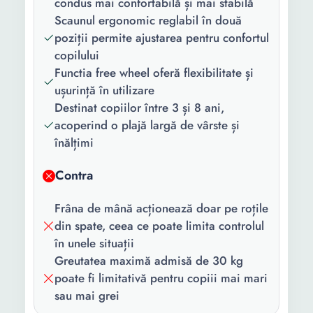
condus mai confortabilă și mai stabilă
Functii:
Frana de mana
Scaunul ergonomic reglabil în două
poziții permite ajustarea pentru confortul
Numar locuri:
1
copilului
Culoare:
Negru
Functia free wheel oferă flexibilitate și
ușurință în utilizare
Destinat copiilor între 3 și 8 ani,
acoperind o plajă largă de vârste și
înălțimi
Contra
Frâna de mână acționează doar pe roțile
din spate, ceea ce poate limita controlul
în unele situații
Greutatea maximă admisă de 30 kg
poate fi limitativă pentru copiii mai mari
sau mai grei