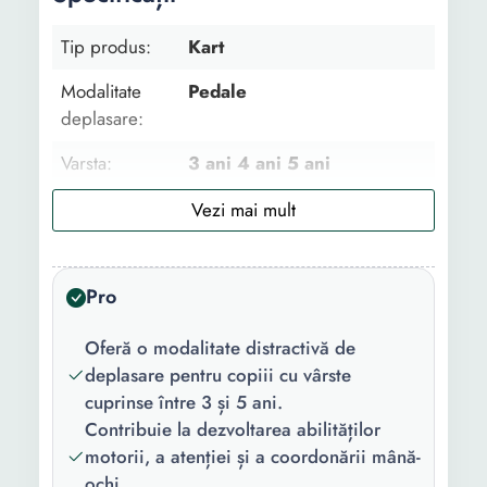
Tip produs:
Kart
Modalitate
Pedale
deplasare:
Varsta:
3 ani 4 ani 5 ani
Control
Fara asistenta parinte
parental:
Abilitati
Abilitati motorii Sofat Atentia
Pro
dezvoltate:
Coordonarea mana-ochi
Agilitatea,atentia,coordonarea
Oferă o modalitate distractivă de
deplasare pentru copiii cu vârste
Material:
Fier si plastic
cuprinse între 3 și 5 ani.
Tip roata:
Cauciuc
Contribuie la dezvoltarea abilităților
motorii, a atenției și a coordonării mână-
Numar locuri:
1
ochi.