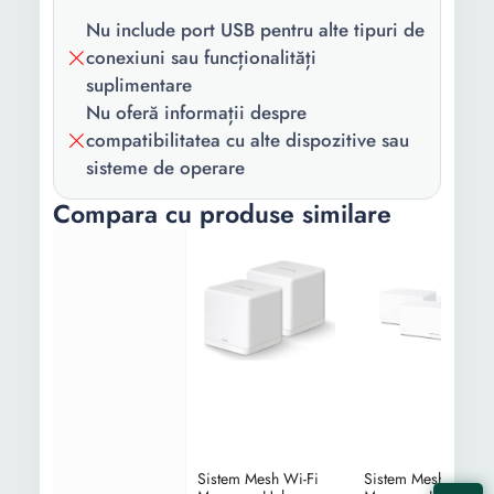
Unitati Halo H30G
Nu include port USB pentru alte tipuri de
Tehnologie:
Beamforming Dual-band
conexiuni sau funcționalități
Seamless Roaming
suplimentare
Nu oferă informații despre
Dimensiuni
88 x 88 x 88
compatibilitatea cu alte dispozitive sau
(mm)::
sisteme de operare
Standard Wi-
802.11 a/b/g/n/ac
Compara cu produse similare
Fi:
Securitate:
WPA-PSK/WPA2-PSK SPI
Firewall
Sistem Mesh Wi-Fi
Sistem Mesh Wi-Fi