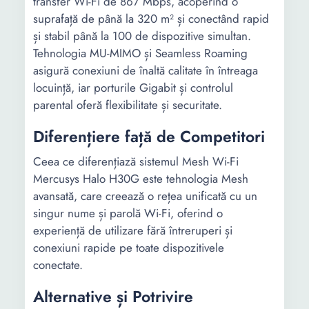
transfer Wi-Fi de 867 Mbps, acoperind o
suprafață de până la 320 m² și conectând rapid
Porturi WAN
-
-
și stabil până la 100 de dispozitive simultan.
Tehnologia MU-MIMO și Seamless Roaming
asigură conexiuni de înaltă calitate în întreaga
Rata de
-
-
locuință, iar porturile Gigabit și controlul
transfer
Ethernet
parental oferă flexibilitate și securitate.
(Mbps)
Diferențiere față de Competitori
3G/4G
-
-
Ceea ce diferențiază sistemul Mesh Wi-Fi
Mercusys Halo H30G este tehnologia Mesh
Printserver
-
-
avansată, care creează o rețea unificată cu un
singur nume și parolă Wi-Fi, oferind o
experiență de utilizare fără întreruperi și
conexiuni rapide pe toate dispozitivele
conectate.
Alternative și Potrivire