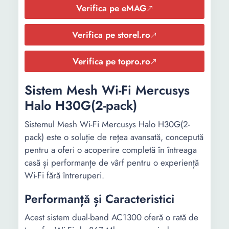
Roaming
Verifica pe eMAG
Verifica pe storel.ro
Dimensiuni
154× 154 × 68.6
215.5 x 121.3 x
(mm):
mm
110 mm
Verifica pe topro.ro
Standard Wi-
802.11 ax/ac/n/a
802.11 ax
Sistem Mesh Wi-Fi Mercusys
Fi
802.11 ax/n/b/g
Halo H30G(2-pack)
Securitate
WPA
WPA / WPA2
Sistemul Mesh Wi-Fi Mercusys Halo H30G(2-
SPI Firewall
WPA3
pack) este o soluție de rețea avansată, concepută
WPA2 Personal
pentru a oferi o acoperire completă în întreaga
Access Control
casă și performanțe de vârf pentru o experiență
WPA3 Personal
Wi-Fi fără întreruperi.
Securitate
HomeShield
Performanță și Caracteristici
Altele
-
IP65
Acest sistem dual-band AC1300 oferă o rată de
HomeShield