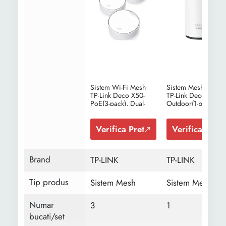
Sistem Wi-Fi Mesh
Sistem Mesh Wi-Fi
TP-Link Deco X50-
TP-Link Deco X50-
PoE(3-pack), Dual-
Outdoor(1-pack),
Band AX3000 cu
Dual-Band, Wi-Fi 6 
suport PoE, 1 x 2.5
Gigabit, AX3000, 
Gbps port + 2 x
exterior, cu acoperi
Verifica Pret
Verifica Pret
Gigabit, cu acoperire
completa pentru cas
completa pentru casa,
Seamless Roaming,
Seamless Roaming,
Antivirus, Control
Brand
TP-LINK
TP-LINK
Antivirus, Control
Parental si Control
Parental si Control
Vocal
Vocal
Tip produs
Sistem Mesh
Sistem Mesh
Numar
3
1
bucati/set