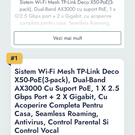
Sistem Wi-Fi Mesh TP-Link Deco X50-PoE(3-
pack), Dual-Band AX3000 cu suport PoE, 1 x
2.5 Gbps port + 2 x Gigabit, cu acoperire
completa pentru casa, Seamless Roaming,
Antivirus, Control Parental si Control Vocal
Sistem Mesh Wi-Fi Mercusys Halo H30G(2-
pack), AC1300, Dual-Band, Gigabit, MU-
MIMO, Seamless Roaming, Control Parental,
#1
cu acoperire pentru intreaga casa
Sistem Wi-Fi Mesh TP-Link Deco S7 (2-pack)
Sistem Wi-Fi Mesh TP-Link Deco
AC1900 Gigabit cu acoperire completa
X50-PoE(3-pack), Dual-Band
pentru casa
Sistem Mesh Wireless TP-LINK Deco M4(1-
AX3000 Cu Suport PoE, 1 X 2.5
pack) AC1200 Gigabit
Gbps Port + 2 X Gigabit, Cu
Sistem Wi-Fi Mesh TP-Link Deco X80(3-pack),
Acoperire Completa Pentru
Wi-Fi 6 Dual-Band AX6000, 1 x 2.5 Gbps port
Casa, Seamless Roaming,
+ 2 x Gigabit, cu acoperire completa pentru
casa, Seamless Roaming, Antivirus, Control
Antivirus, Control Parental Si
Parental si Control Vocal
Control Vocal