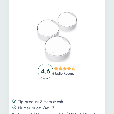
Informații
Ghid de cumparare
Intrebari Frecvente
4.6
Medie Recenzii
Tip produs: Sistem Mesh
Numar bucati/set: 3