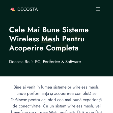
Cele Mai Bune Sisteme
Wireless Mesh Pentru
Acoperire Completa
Decosta.ro
PC, Periferice & Software
Bine ai venit în lumea sistemelor wireless mesh,
unde performanța și acoperirea completă se
întâlnesc pentru a-ți oferi cea mai bună experiență
de conectivitate. Cu un sistem wireless mesh, vei
beneficia de o rețea Wi-Fi unificată, fără zone fără