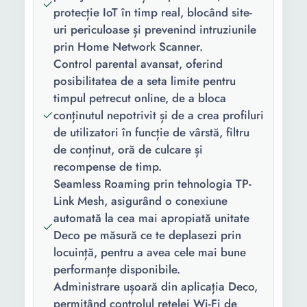
Continut
Kit montare 1 x Cablu RJ-
protecție IoT în timp real, blocând site-
pachet:
45 3 x Cabluri alimentare
uri periculoase și prevenind intruziunile
3 × unitati Deco X50-PoE
prin Home Network Scanner.
Control parental avansat, oferind
Tehnologie:
Seamless Roaming
posibilitatea de a seta limite pentru
Dimensiuni
154× 154 × 68.6 mm
timpul petrecut online, de a bloca
(mm)::
conținutul nepotrivit și de a crea profiluri
de utilizatori în funcție de vârstă, filtru
Standard Wi-
802.11 ax/ac/n/a 802.11
de conținut, oră de culcare și
Fi:
ax/n/b/g
recompense de timp.
Seamless Roaming prin tehnologia TP-
Securitate:
WPA SPI Firewall WPA2
Link Mesh, asigurând o conexiune
Personal Access Control
automată la cea mai apropiată unitate
WPA3 Personal Securitate
Deco pe măsură ce te deplasezi prin
HomeShield
locuință, pentru a avea cele mai bune
performanțe disponibile.
Administrare ușoară din aplicația Deco,
permițând controlul rețelei Wi-Fi de