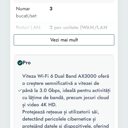
Numar
3
bucati/set:
Porturi LAN:
2 per unitate (WAN/LAN
auto-sensing)
Antena:
4 x Antene interne
Frecventa:
5 GHz
Pro
Rata de
2402 MB/s
Viteza Wi-Fi 6 Dual Band AX3000 oferă
transfer WI-FI
o creștere semnificativă a vitezei de
(Mbps):
până la 3.0 Gbps, ideală pentru activități
Port USB:
Nu
cu lățime de bandă, precum jocuri cloud
și video 4K HD.
Culoare:
Alb
Protejează rețeaua și utilizatorii săi,
detectând pericolele cibernetice și
Alimentare:
802.3at PoE 12V - 1.2 A
protejând datele și dispozitivele, oferind