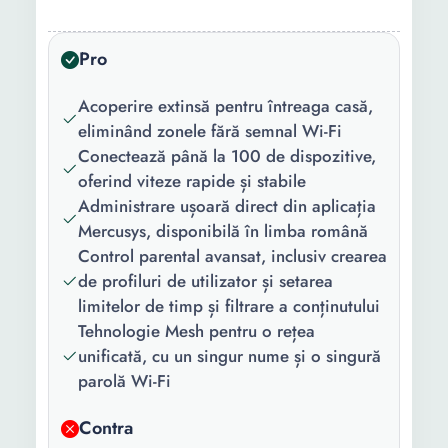
Rata de
1000 MB/s
transfer
Ethernet
Pro
(Mbps):
Acoperire extinsă pentru întreaga casă,
Antena:
Interna
eliminând zonele fără semnal Wi-Fi
Conectează până la 100 de dispozitive,
Frecventa:
5 GHz
oferind viteze rapide și stabile
Rata de
867 MB/s
Administrare ușoară direct din aplicația
transfer WI-FI
Mercusys, disponibilă în limba română
(Mbps):
Control parental avansat, inclusiv crearea
de profiluri de utilizator și setarea
Port USB:
Nu
limitelor de timp și filtrare a conținutului
Tehnologie Mesh pentru o rețea
Alimentare:
La retea
unificată, cu un singur nume și o singură
Continut
1 x Ghid de instalare
parolă Wi-Fi
pachet:
rapida 1 x Cablu Ethernet 2
x Cabluri alimentare 2 x
Contra