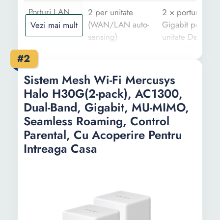
Porturi LAN
2 per unitate
2 × porturi
(WAN/LAN auto-
Gigabit per
Vezi mai mult
sensing)
unitate Deco
(auto-detectie P
#2
si WAN/LAN)
Sistem Mesh Wi-Fi Mercusys
Antena
4 x Antene
2 x antene inter
Halo H30G(2-pack), AC1300,
interne
Dual-Band, Gigabit, MU-MIMO,
Frecventa
5 GHz
5 GHz
Seamless Roaming, Control
Parental, Cu Acoperire Pentru
Rata de
2402 MB/s
2402 MB/s
Intreaga Casa
transfer WI-FI
(Mbps)
Port USB
Nu
-
Culoare
Alb
Alb