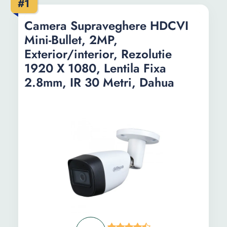
#1
Bullet Camera, 1080p, CMOS 1/2.7”, 3.6mm,
IR20m
Camera Supraveghere HDCVI
Camera de supraveghere HDCVI Bullet 4K,
Mini-Bullet, 2MP,
3.6mm, IR 80m, IP67, Dahua HAC-
HFW1800TL-A-0360B
Exterior/interior, Rezolutie
Camera de supraveghere Dahua bullet
1920 X 1080, Lentila Fixa
HDCVI Dahua 5MP, 3.6mm, IR 80m, IP67
2.8mm, IR 30 Metri, Dahua
Informații
Ghid de cumparare
Intrebari Frecvente