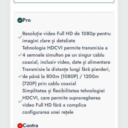
Rezolutie
2MP
senzor (pixeli):
Pro
Rezolutie
Full HD
video (pixeli):
Rezoluție video Full HD de 1080p pentru
imagini clare și detaliate
Microfon:
Nu
Tehnologia HDCVI permite transmisia a
Iluminare
0.04Lux/F1.85, 30IRE,
4 semnale simultan pe un singur cablu
minima (lux):
0Lux IR on
coaxial, inclusiv video, date și alimentare
Transmisie la distanțe lungi fără pierderi,
Lentile:
3.6mm F1.85
de până la 800m (1080P) / 1200m
(720P) prin cablu coaxial
Alimentare:
12V DC ±30%
Simplitatea și flexibilitatea tehnologiei
LED-uri
4 IR led
HDCVI, care permite supravegherea
indicatoare:
video Full HD fără a complica
configurarea unei rețele
Dimensiune
149 x 70 x 70 mm
(mm):
Contra