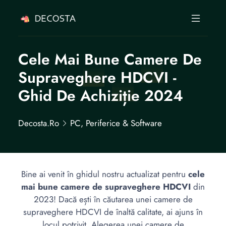
Cele Mai Bune Camere De
Supraveghere HDCVI -
Ghid De Achiziție 2024
Decosta.ro
PC, Periferice & Software
Bine ai venit în ghidul nostru actualizat pentru
cele
mai bune camere de supraveghere HDCVI
din
2023! Dacă ești în căutarea unei camere de
supraveghere HDCVI de înaltă calitate, ai ajuns în
locul potrivit. Alegerea unei camere de