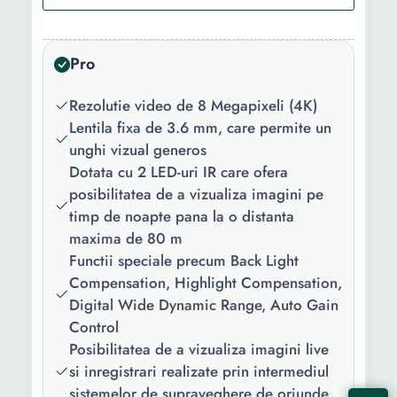
Rezolutie
8 MP
senzor (pixeli):
Pro
Interfata:
BNC
Rezolutie video de 8 Megapixeli (4K)
Rezolutie
4K
Lentila fixa de 3.6 mm, care permite un
video (pixeli):
unghi vizual generos
Microfon:
Nu
Dotata cu 2 LED-uri IR care ofera
posibilitatea de a vizualiza imagini pe
Management:
Aplicatie de vizualizare
timp de noapte pana la o distanta
Android, iPhone si PC
maxima de 80 m
Functii speciale precum Back Light
Lentile:
2,8 - 12 mm
Compensation, Highlight Compensation,
Alimentare:
12 V
Digital Wide Dynamic Range, Auto Gain
Control
LED-uri
2 IR led
Posibilitatea de a vizualiza imagini live
indicatoare:
si inregistrari realizate prin intermediul
Altele:
80m IR
sistemelor de supraveghere de oriunde