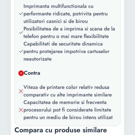
(5" x 8")/(13 x 20
(5" x 8")/(13 x 
Imprimanta multifunctionala cu
Format general
A4
cm)
cm)
performante ridicate, potrivita pentru
imprimanta:
utilizatori casnici si de birou
Sistem de
macOS
macOS
Printare
Manual
Posibilitatea de a imprima si scana de la
operare
Windows
Windows
fata/verso
telefon pentru o mai mare flexibilitate
compatibil
(Duplex):
Capabilitati de securitate dinamica
Greutate
7.3 Kg
6.4 Kg
pentru protejarea impotriva cartuselor
Alimentator
Da
neautorizate
automat de
Lungime
380 mm
359 mm
documente
Contra
Latime
(ADF):
435 mm
435 mm
Viteza de printare color relativ redusa
Functii
All in one
Inaltime
159 mm
159 mm
comparativ cu alte imprimante similare
speciale:
Capacitatea de memorie si frecventa
Viteza
-
-
Conectivitate:
Wi-Fi Retea
procesorului pot fi considerate limitate
transmisie fax
pentru un mediu de birou intens utilizat
Cablu USB
Nu
Numar
-
-
Compara cu produse similare
inclus:
contacte