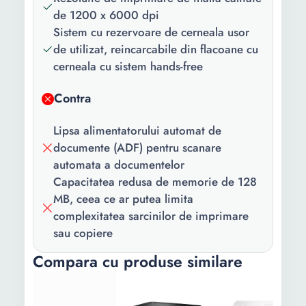
Alimentator
Nu
de 1200 x 6000 dpi
automat de
Sistem cu rezervoare de cerneala usor
documente
de utilizat, reincarcabile din flacoane cu
(ADF):
cerneala cu sistem hands-free
Conectivitate:
USB Wi-Fi Retea
Contra
Culoare:
Negru
Lipsa alimentatorului automat de
Tip
Cartus de cerneala
documente (ADF) pentru scanare
consumabil:
automata a documentelor
Capacitatea redusa de memorie de 128
Viteza de
17 ipm
MB, ceea ce ar putea limita
printare
complexitatea sarcinilor de imprimare
monocrom:
sau copiere
Viteza de
9.5 ipm
Compara cu produse similare
printare color:
Rezolutie
1200 x 6000