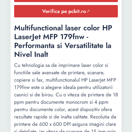
Tip
Cartus de
Cartus de
Verifica pe pcbit.ro
consumabil
cerneala
cerneala
Multifunctional laser color HP
Viteza de
17 ipm
16 ipm
printare
LaserJet MFP 179fnw -
monocrom
Performanta si Versatilitate la
Nivel Inalt
Viteza de
9.5 ipm
9 ipm
printare color
Cu tehnologia sa de imprimare laser color si
functiile sale avansate de printare, scanare,
Rezolutie
1200 x 6000
1200 x 6000
printare (DPI)
copiere si fax, multifunctionalul HP LaserJet MFP
179fnw este o alegere ideala pentru utilizatorii
Format
A4
A4
casnici si de birou. Cu o viteza de printare de 18
scanner
ppm pentru documente monocrom si 4 ppm
pentru documente color, acest dispozitiv ofera
Rezolutie
1200 x 2400
1200 x 2400
rezultate rapide si de inalta calitate. Rezolutia de
scanare (DPI)
printare de 600 x 600 DPI asigura imagini clare
Rezolutie
si detaliate, iar viteza de scanare de 15 ipm prin
-
-