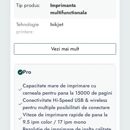
Tip produs:
Imprimanta
multifunctionala
Tehnologie
Inkjet
printare:
Mod printare:
Monocrom Color
Utilizare:
Home & office
Functii
Printare Scanare Copiere
Pro
principale:
Capacitate mare de imprimare cu
Format general
A4
cerneala pentru pana la 15000 de pagini
imprimanta:
Conectivitate Hi-Speed USB & wireless
Printare
Manual
pentru multiple posibilitati de conectare
fata/verso
Viteze de imprimare rapide de pana la
(Duplex):
9.5 ipm color / 17 ipm mono
Rezolutie de imprimare de inalta calitate