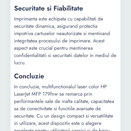
Capacitate
50
50
Securitate si Fiabilitate
hartie iesire
(coli)
Imprimanta este echipata cu capabilitati de
securitate dinamica, asigurand protectia
Greutate
80 g/m²
80 g/m²
impotriva cartuselor neautorizate si mentinand
hartie
integritatea procesului de imprimare. Acest
aspect este crucial pentru mentinerea
Capacitate
-
-
confidentialitatii si securitatii datelor in mediul de
alimentare
lucru.
automata
documente
Concluzie
(ADF)
In concluzie, multifunctionalul laser color HP
Capacitate
128 MB
64 MB
LaserJet MFP 179fnw se remarca prin
memorie
performantele sale de inalta calitate, capacitatea
Putere
sa de conectivitate si functiile avansate de
16 W
11 W
consumata
securitate. Cu un design compact si versatilitate
in utilizare, acest dispozitiv este o alegere
Nivel zgomot
53.5 dB
53.5 dB
excelenta pentru utilizatorii casnici si de birou