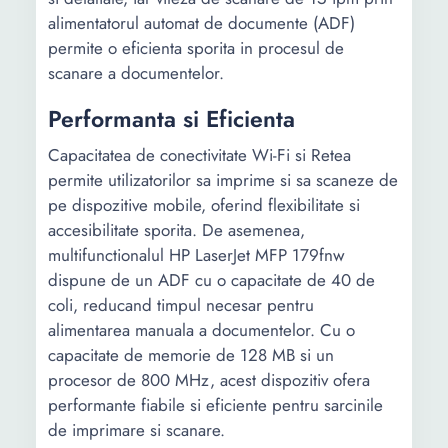
optica (ADF-
alimentatorul automat de documente (ADF)
DPI)
permite o eficienta sporita in procesul de
scanare a documentelor.
Rezolutie
1200 x 1800
1200 x 1800
copiere (DPI)
Performanta si Eficienta
Parametrii
25 - 400%
25 - 400%
Capacitatea de conectivitate Wi-Fi si Retea
zoom
permite utilizatorilor sa imprime si sa scaneze de
pe dispozitive mobile, oferind flexibilitate si
Viteza de
-
8 ipm
accesibilitate sporita. De asemenea,
copiere
multifunctionalul HP LaserJet MFP 179fnw
monocrom
dispune de un ADF cu o capacitate de 40 de
coli, reducand timpul necesar pentru
Viteza de
-
3 ipm
alimentarea manuala a documentelor. Cu o
copiere color
capacitate de memorie de 128 MB si un
Capacitate
150
150
procesor de 800 MHz, acest dispozitiv ofera
hartie intrare
performante fiabile si eficiente pentru sarcinile
(coli)
de imprimare si scanare.