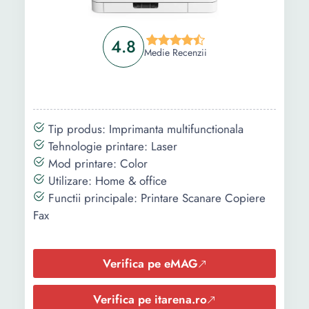
Alimentator
Nu
Nu
Sistem de
macOS Windows
automat de
operare
documente
4.8
compatibil:
Medie Recenzii
(ADF)
Greutate:
7.3 Kg
Conectivitate
USB
USB
Wi-Fi
Wi-Fi
Lungime:
380 mm
Retea
Retea
Tip produs: Imprimanta multifunctionala
Latime:
435 mm
Tehnologie printare: Laser
Mod printare: Color
Inaltime:
159 mm
Culoare
Negru
Alb
Utilizare: Home & office
Functii principale: Printare Scanare Copiere
Functii
-
-
Fax
speciale
Tip display
-
-
Verifica pe eMAG
Dimensiune
-
-
display
Verifica pe itarena.ro