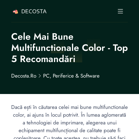
Cele Mai Bune
Multifunctionale Color - Top
5 Recomandări
Decosta.ro
PC, Periferice & Software
Dacă ești în căutarea celei mai bune multifunctionale
color, ai ajuns în locul potrivit. În lumea aglomerată
a tehnologiei de imprimare, alegerea unui
echipament multifuncțional de calitate poate fi
copleșitoare. Cu toate acestea, nu trebuie să-ți faci