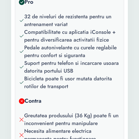
Pro
Numar trepte
32
32 de niveluri de rezistenta pentru un
dificultate:
antrenament variat
Greutate
150 Kg
Compatibilitate cu aplicatia iConsole +
maxima
pentru diversificarea activitatii fizice
suportata:
Pedale autonivelante cu curele reglabile
pentru confort si siguranta
Greutate
8 Kg
Suport pentru telefon si incarcare usoara
volanta:
datorita portului USB
Bicicleta poate fi usor mutata datorita
Culoare:
Negru
rotilor de transport
Greutate:
36 Kg
Contra
Lungime:
1370 mm
Greutatea produsului (36 Kg) poate fi un
Latime:
630 mm
inconvenient pentru manipulare
Inaltime:
1080 mm
Necesita alimentare electrica
permanenta pentru functionare