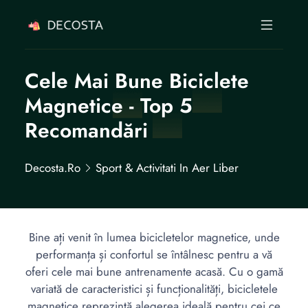
Cele Mai Bune Biciclete
Magnetice - Top 5
Recomandări
Decosta.ro
Sport & Activitati In Aer Liber
Bine ați venit în lumea bicicletelor magnetice, unde
performanța și confortul se întâlnesc pentru a vă
oferi cele mai bune antrenamente acasă. Cu o gamă
variată de caracteristici și funcționalități, bicicletele
magnetice reprezintă alegerea ideală pentru cei ce