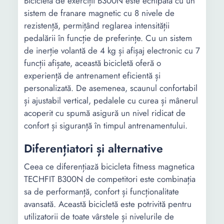
Bicicleta de exerciții B300N este echipată cu un
sistem de franare magnetic cu 8 nivele de
rezistență, permițând reglarea intensității
pedalării în funcție de preferințe. Cu un sistem
de inerție volantă de 4 kg și afișaj electronic cu 7
funcții afișate, această bicicletă oferă o
experiență de antrenament eficientă și
personalizată. De asemenea, scaunul confortabil
și ajustabil vertical, pedalele cu curea și mânerul
acoperit cu spumă asigură un nivel ridicat de
confort și siguranță în timpul antrenamentului.
Diferențiatori și alternative
Ceea ce diferențiază bicicleta fitness magnetica
TECHFIT B300N de competitori este combinația
sa de performanță, confort și funcționalitate
avansată. Această bicicletă este potrivită pentru
utilizatorii de toate vârstele și nivelurile de