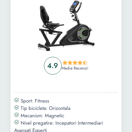
Ghid de cumparare
Intrebari Frecvente
4.9
Medie Recenzii
Sport: Fitness
Tip bicicleta: Orizontala
Mecanism: Magnetic
Nivel pregatire: Incepatori Intermediari
Avansati Experti