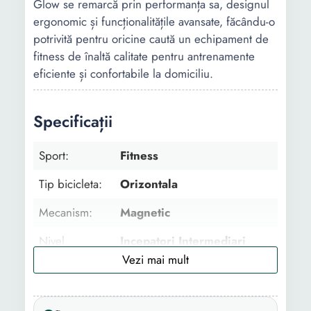
Glow se remarcă prin performanța sa, designul
ergonomic și funcționalitățile avansate, făcându-o
potrivită pentru oricine caută un echipament de
fitness de înaltă calitate pentru antrenamente
eficiente și confortabile la domiciliu.
Specificații
Sport:
Fitness
Tip bicicleta:
Orizontala
Mecanism:
Magnetic
Nivel
Incepatori Intermediari
pregatire:
Avansati Experti
Functii:
Timp Viteza Distanta Puls
Calorii Bluetooth