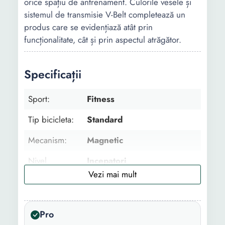
orice spațiu de antrenament. Culorile vesele și
sistemul de transmisie V-Belt completează un
produs care se evidențiază atât prin
funcționalitate, cât și prin aspectul atrăgător.
Specificații
Sport:
Fitness
Tip bicicleta:
Standard
Mecanism:
Magnetic
Nivel
Incepatori
pregatire:
Functii:
Timp Viteza Distanta Puls
Calorii Scan
Pro