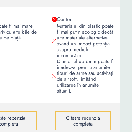
Contra
oate fi mai mare
Materialul din plastic poate
iv cu alte bile de
fi mai puțin ecologic decât
de pe piață
alte materiale alternative,
având un impact potențial
asupra mediului
înconjurător.
Diametrul de 6mm poate fi
inadecvat pentru anumite
tipuri de arme sau activități
de airsoft, limitând
utilizarea în anumite
situații.
este recenzia
Citeste recenzia
completa
completa