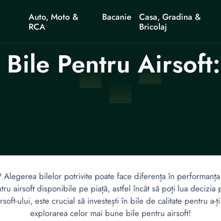
Auto, Moto &
Bacanie
Casa, Gradina &
RCA
Bricolaj
Bile Pentru Airsoft
Alegerea bilelor potrivite poate face diferența în performanța și
 airsoft disponibile pe piață, astfel încât să poți lua decizia po
soft-ului, este crucial să investești în bile de calitate pentru 
explorarea celor mai bune bile pentru airsoft!