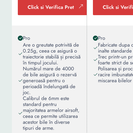
Click si Verifica Pret
Click si Verif
Pro
Pro
Are o greutate potrivită de
Fabricate dupa 
0.25g, ceea ce asigură o
inalte standarde
traiectorie stabilă și precisă
Trec printr-un p
în timpul jocului.
foarte strict de s
Numărul mare de 4000
Polisarea și pro
de bile asigură o rezervă
racire imbunatat
generoasă pentru o
miscarea bilelor
perioadă îndelungată de
joc.
Calibrul de 6mm este
standard pentru
majoritatea armelor airsoft,
ceea ce permite utilizarea
acestor bile în diverse
tipuri de arme.