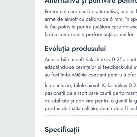
Alternativă și potrivire pentru
Pentru cei care caută o alternativă, aceste 
arme de airsoft cu calibru de 6 mm, în spec
le fac potrivite pentru jucătorii care dores
fără a compromite performanța armei lor.
Evoluția produsului
Aceste bile airsoft Kalashnikov 0.25g sunt 
adaptându-se cerințelor și feedback-ului uti
au fost îmbunătățite constant pentru a ofe
În concluzie, bilele airsoft Kalashnikov 
pasionații de airsoft care caută performanță
durabilitate și potrivire pentru o gamă lar
produs de înaltă calitate, demn de a fi inc
Specificații