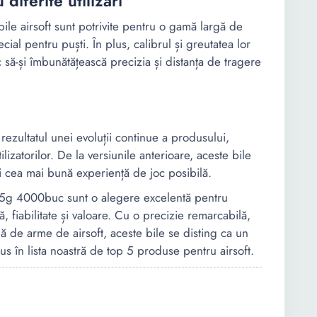
 diferite utilizări
bile airsoft sunt potrivite pentru o gamă largă de
ial pentru puști. În plus, calibrul și greutatea lor
c să-și îmbunătățească precizia și distanța de tragere
rezultatul unei evoluții continue a produsului,
lizatorilor. De la versiunile anterioare, aceste bile
ri cea mai bună experiență de joc posibilă.
0.25g 4000buc sunt o alegere excelentă pentru
, fiabilitate și valoare. Cu o precizie remarcabilă,
gă de arme de airsoft, aceste bile se disting ca un
lus în lista noastră de top 5 produse pentru airsoft.