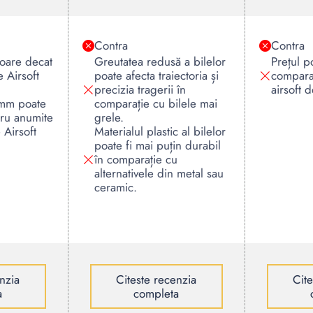
Contra
Contra
itoare decat
Greutatea redusă a bilelor
Prețul p
e Airsoft
poate afecta traiectoria și
comparat
precizia tragerii în
airsoft 
 mm poate
comparație cu bilele mai
tru anumite
grele.
Airsoft
Materialul plastic al bilelor
poate fi mai puțin durabil
în comparație cu
alternativele din metal sau
ceramic.
nzia
Citeste recenzia
Cit
a
completa