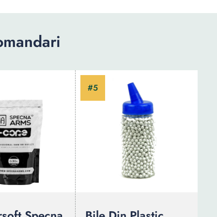
comandari
rsoft Specna
Bile Din Plastic,