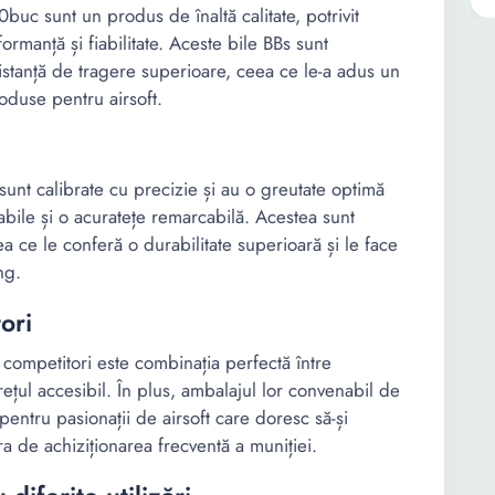
buc sunt un produs de înaltă calitate, potrivit
ormanță și fiabilitate. Aceste bile BBs sunt
istanță de tragere superioare, ceea ce le-a adus un
roduse pentru airsoft.
unt calibrate cu precizie și au o greutate optimă
abile și o acuratețe remarcabilă. Acestea sunt
eea ce le conferă o durabilitate superioară și le face
ng.
ori
 competitori este combinația perfectă între
rețul accesibil. În plus, ambalajul lor convenabil de
entru pasionații de airsoft care doresc să-și
a de achiziționarea frecventă a muniției.