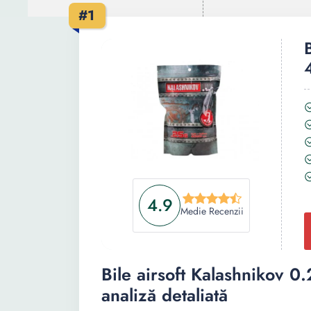
#1
4.9
Medie Recenzii
Bile airsoft Kalashnikov 
analiză detaliată