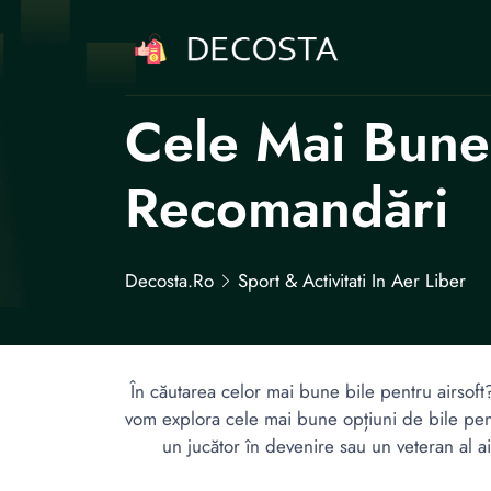
Cele Mai Bune 
Recomandări
Decosta.ro
Sport & Activitati In Aer Liber
În căutarea celor mai bune bile pentru airsoft? 
vom explora cele mai bune opțiuni de bile pentru
un jucător în devenire sau un veteran al air