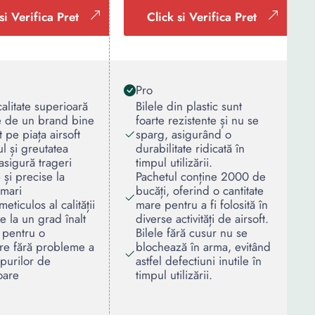
si Verifica Pret
Click si Verifica Pret
Pro
calitate superioară
Bilele din plastic sunt
e de un brand bine
foarte rezistente și nu se
 pe piața airsoft
sparg, asigurând o
l și greutatea
durabilitate ridicată în
asigură trageri
timpul utilizării.
 și precise la
Pachetul conține 2000 de
 mari
bucăți, oferind o cantitate
eticulos al calității
mare pentru a fi folosită în
re la un grad înalt
diverse activități de airsoft.
 pentru o
Bilele fără cusur nu se
re fără probleme a
blochează în arma, evitând
ipurilor de
astfel defectiuni inutile în
oare
timpul utilizării.