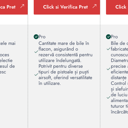
ica Pret
Click si Verifica Pret
Click 
Pro
Pro
cele mai
Cantitate mare de bile în
Bile de 
flacon, asigurând o
fabricat
roces
rezervă consistentă pentru
cunoscut
electie
utilizare îndelungată.
Diametru
cesul de
Potrivit pentru diverse
precise 
esc
tipuri de pistoale și puști
eficiente
airsoft, oferind versatilitate
distanțe
în utilizare.
Control m
și slefui
de luciu
alimenta
tuturor t
încărcăt