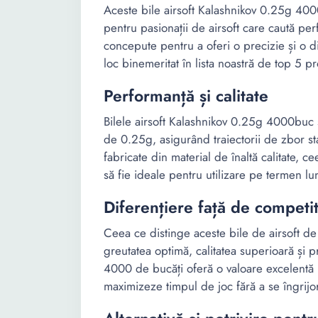
Aceste bile airsoft Kalashnikov 0.25g 4000
pentru pasionații de airsoft care caută perf
concepute pentru a oferi o precizie și o d
loc binemeritat în lista noastră de top 5 p
Performanță și calitate
Bilele airsoft Kalashnikov 0.25g 4000buc s
de 0.25g, asigurând traiectorii de zbor st
fabricate din material de înaltă calitate, c
să fie ideale pentru utilizare pe termen lu
Diferențiere față de competit
Ceea ce distinge aceste bile de airsoft de
greutatea optimă, calitatea superioară și p
4000 de bucăți oferă o valoare excelentă p
maximizeze timpul de joc fără a se îngrijor