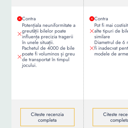
Contra
Contra
Potențiala neuniformitate a
Pot fi mai costis
greutății bilelor poate
alte tipuri de bil
influența precizia tragerii
similare
în unele situații.
Diametrul de 6
Pachetul de 4000 de bile
fi inadecvat pen
poate fi voluminos și greu
modele de arme 
de transportat în timpul
jocului.
Citeste recenzia
Citeste rece
completa
complet