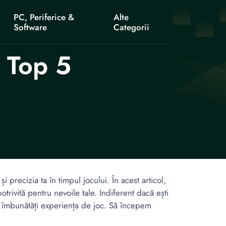
PC, Periferice &
Alte
Software
Categorii
: Top 5
 precizia ta în timpul jocului. În acest articol,
trivită pentru nevoile tale. Indiferent dacă ești
a-ți îmbunătăți experiența de joc. Să începem