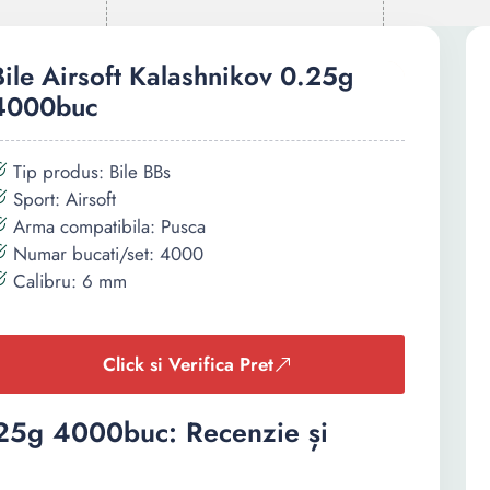
Bile Airsoft Kalashnikov 0.25g
4000buc
Tip produs: Bile BBs
Sport: Airsoft
Arma compatibila: Pusca
Numar bucati/set: 4000
Calibru: 6 mm
Click si Verifica Pret
0.25g 4000buc: Recenzie și