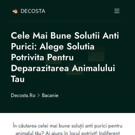
Cele Mai Bune Solutii Anti
Purici: Alege Solutia
Potrivita Pentru
Deparazitarea Animalului
Tau
Decosta.ro
Bacanie
În căutarea celei mai bune soluții anti purici pentru
animalul tău? Ai ajuns în locul potrivit! Indiferent