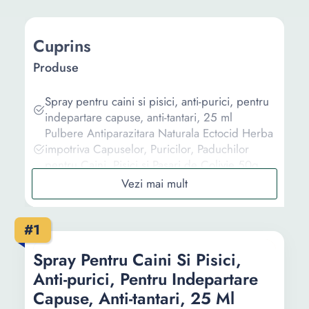
Cuprins
Produse
Spray pentru caini si pisici, anti-purici, pentru
indepartare capuse, anti-tantari, 25 ml
Pulbere Antiparazitara Naturala Ectocid Herba
impotriva Capuselor, Puricilor, Paduchilor
pentru Caini, Pisici si Pasari de Colivie 50g
Spray anti capuse si purici pentru animale,
Happs, 250 ml
Set 4 buc picaturi anti purici si capuse pentru
#1
caini Bros Happs
Solutie anticapuse/antipurici, Fiprex, 1 ml
Spray Pentru Caini Si Pisici,
Anti-purici, Pentru Indepartare
Informații
Capuse, Anti-tantari, 25 Ml