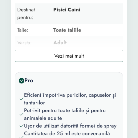
Destinat
Pisici Caini
pentru:
Talie:
Toate taliile
Varsta:
Adult
Utilizat pentru:
Deparazitare externa
Tip produs:
Spray
Pro
Numar
1
bucati/set:
Eficient împotriva puricilor, capuselor și
Cantitate:
25 ml
tantarilor
Potrivit pentru toate taliile și pentru
animalele adulte
Ușor de utilizat datorită formei de spray
Cantitatea de 25 ml este convenabilă