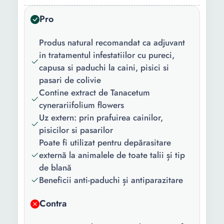
Pro
Tip produs:
Pudra
Tip tratament:
Purici Capuse Paduchi
Produs natural recomandat ca adjuvant
in tratamentul infestatiilor cu pureci,
Beneficii:
Anti-paduchi Antiparazitar
capusa si paduchi la caini, pisici si
pasari de colivie
Continut
1 x Pudra antiparazitara
Contine extract de Tanacetum
pachet:
cynerariifolium flowers
Numar
1
Uz extern: prin prafuirea cainilor,
bucati/set:
pisicilor si pasarilor
Poate fi utilizat pentru depărasitare
Greutate:
50 g
externă la animalele de toate talii și tip
de blană
Beneficii anti-paduchi și antiparazitare
Contra