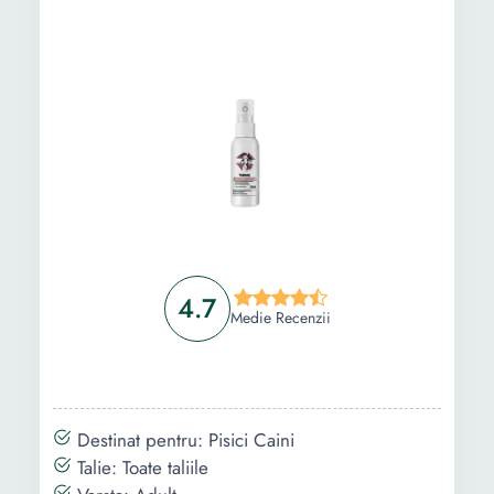
Ghid de cumparare
Intrebari Frecvente
4.7
Medie Recenzii
Destinat pentru: Pisici Caini
Talie: Toate taliile