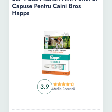
Capuse Pentru Caini Bros
Happs
3.9
Medie Recenzii