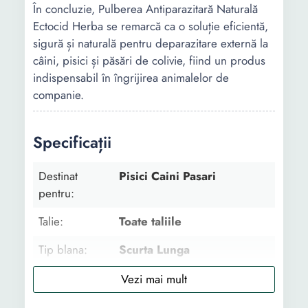
În concluzie, Pulberea Antiparazitară Naturală
Ectocid Herba se remarcă ca o soluție eficientă,
sigură și naturală pentru deparazitare externă la
câini, pisici și păsări de colivie, fiind un produs
indispensabil în îngrijirea animalelor de
companie.
Specificații
Destinat
Pisici Caini Pasari
pentru:
Talie:
Toate taliile
Tip blana:
Scurta Lunga
Varsta:
Adult Senior
Utilizat pentru:
Deparazitare externa