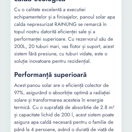
Putere
0 W
0 W
maxima
Cu o calitate excelentă a executiei
echipamentelor și a finisajelor, panoul solar apa
Temperatura
100 C
100 C
calda nepresurizat RAINUNG se remarcă în
maxima
topul nostru datorită eficienței sale și a
performanței superioare. Cu rezervorul său de
Numar tuburi
10
15
200L, 20 tuburi mari, vas flotor și suport, acest
sistem fără presiune, cu tuburi vidate, este o
Capacitate
100 l
-
soluție inovatoare pentru rezidențial.
lichid
Performanță superioară
Diametru
1/2" FE
1/2" FE
racord intrare
Acest panou solar are o eficiență colector de
97%, asigurând o absorbție optimă a radiației
Diametru
1/2" FE
1/2" FE
solare și transformarea acesteia în energie
racord iesire
termică. Cu o suprafață de absorbtie de 2.8 m²
Eficienta
97
97
și capacitate lichid de 200 l, acest sistem poate
colector (%)
asigura apa caldă necesară pentru o familie de
până la 4 persoane, având o durată de viață de