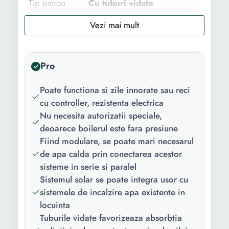
Tip panou
Cu tuburi vidate
termic:
Structura:
Cu rezervor
Utilizare:
Rezidential
Pro
Caracteristici
Tuburi vidate circulare
Poate functiona si zile innorate sau reci
cheie:
(asigura absorbtia maxima
cu controller, rezistenta electrica
pe toata perioada zilei)
Nu necesita autorizatii speciale,
Permite golirea integrala
deoarece boilerul este fara presiune
fara demontare Durata de
Fiind modulare, se poate mari necesarul
viata de peste 20 de ani
de apa calda prin conectarea acestor
Rezistenta la vant
sisteme in serie si paralel
Continut
1 colet rezervor 100 litri 1
Sistemul solar se poate integra usor cu
pachet:
colet 10 tuburi vidate 1
sistemele de incalzire apa existente in
colet vas flotor 1 colet
locuinta
suport si sistem de
Tuburile vidate favorizeaza absorbtia
prindere