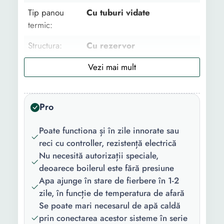
Tip panou
Cu tuburi vidate
termic:
Structura:
Cu rezervor
Utilizare:
Rezidential
Putere maxima:
0 W
Pro
Temperatura
100 C
maxima:
Poate functiona și în zile innorate sau
Numar tuburi:
20
reci cu controller, rezistență electrică
Nu necesită autorizații speciale,
Capacitate
200 l
deoarece boilerul este fără presiune
lichid:
Apa ajunge în stare de fierbere în 1-2
zile, în funcție de temperatura de afară
Diametru
1/2" FE
Se poate mari necesarul de apă caldă
racord intrare:
prin conectarea acestor sisteme în serie