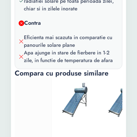
radiatiei solare pe toata perioada zilei,
chiar si in zilele inorate
Putere maxima:
0 W
Contra
Temperatura
100 C
maxima:
Eficienta mai scazuta in comparatie cu
Numar tuburi:
10
panourile solare plane
Apa ajunge in stare de fierbere in 1-2
Capacitate
100 l
zile, in functie de temperatura de afara
lichid:
Compara cu produse similare
Diametru
1/2" FE
racord intrare:
Eficienta
97
colector (%):
Material bazin:
Interior - INOX folosit in
ind alimentara; exterior -
INOX