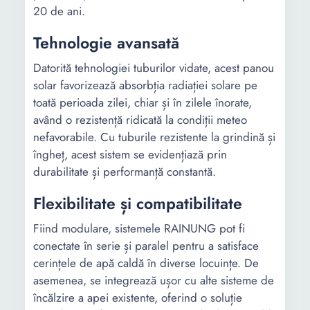
Material
Interior - INOX
Interior - INOX
20 de ani.
bazin
folosit in ind
alimentar; exteri
alimentara;
- INOX
Tehnologie avansată
exterior - INOX
Datorită tehnologiei tuburilor vidate, acest panou
solar favorizează absorbția radiației solare pe
toată perioada zilei, chiar și în zilele înorate,
având o rezistență ridicată la condiții meteo
nefavorabile. Cu tuburile rezistente la grindină și
îngheț, acest sistem se evidențiază prin
durabilitate și performanță constantă.
Material
Inox 1,2 mm
Inox 1,2 mm
Flexibilitate și compatibilitate
cadru
grosime
grosime
Fiind modulare, sistemele RAINUNG pot fi
conectate în serie și paralel pentru a satisface
cerințele de apă caldă în diverse locuințe. De
Material
Poliuretan
Poliuretan
asemenea, se integrează ușor cu alte sisteme de
izolatie
încălzire a apei existente, oferind o soluție