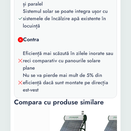
Eficienta
97
și paralel
colector (%):
Sistemul solar se poate integra ușor cu
sistemele de încălzire apă existente în
Suprafata de
2.8 m²
locuință
absorbtie:
Contra
Recomandat
2.9 m²
pentru
Eficiență mai scăzută în zilele inorate sau
incaperi pana
reci comparativ cu panourile solare
la:
plane
Inaltime:
1750 mm
Nu se va pierde mai mult de 5% din
eficiență dacă sunt montate pe direcția
Lungime:
1630 mm
est-vest
Latime:
1660 mm
Compara cu produse similare
Greutate:
83 Kg