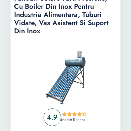
Cu Boiler Din Inox Pentru
Industria Alimentara, Tuburi
Informații
Vidate, Vas Asistent Si Suport
Ghid de cumparare
Din Inox
Intrebari Frecvente
4.9
Medie Recenzii