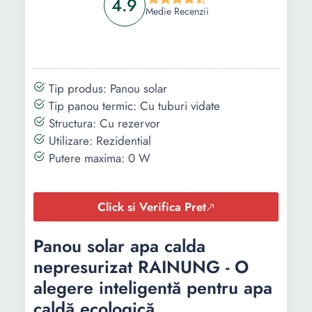
4.9
Medie Recenzii
Continut
1 colet rezervor
- 1 colet boiler
pachet
100 litri
150l
1 colet 10 tuburi
- 1 colet 15 tubu
vidate
- 1 colet vas flot
Tip produs: Panou solar
1 colet vas flotor
- 1 colet suport s
Tip panou termic: Cu tuburi vidate
1 colet suport si
sistem de
Structura: Cu rezervor
sistem de
prindere
Utilizare: Rezidential
prindere
Putere maxima: 0 W
Click si Verifica Pret
Panou solar apa calda
nepresurizat RAINUNG - O
alegere inteligentă pentru apa
caldă ecologică