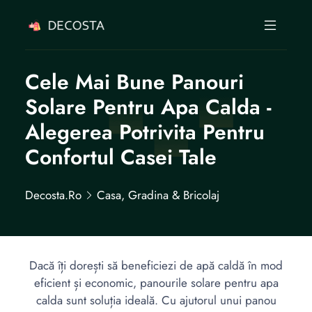
Cele Mai Bune Panouri
Solare Pentru Apa Calda -
Alegerea Potrivita Pentru
Confortul Casei Tale
Decosta.ro
Casa, Gradina & Bricolaj
Dacă îți dorești să beneficiezi de apă caldă în mod
eficient și economic, panourile solare pentru apa
calda sunt soluția ideală. Cu ajutorul unui panou