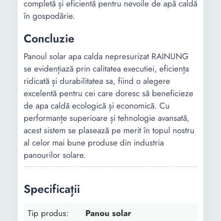
completă și eficientă pentru nevoile de apă caldă
Capacitate
100 l
150 l
rezervor
în gospodărie.
Concluzie
Suprafata de
1.4 m²
2.1 m²
absorbtie
Panoul solar apa calda nepresurizat RAINUNG
se evidențiază prin calitatea executiei, eficiența
Recomandat
1.5 m²
2.2 m²
pentru
ridicată și durabilitatea sa, fiind o alegere
incaperi pana
excelentă pentru cei care doresc să beneficieze
la
de apa caldă ecologică și economică. Cu
performanțe superioare și tehnologie avansată,
Inaltime
1750 mm
1750 mm
acest sistem se plasează pe merit în topul nostru
al celor mai bune produse din industria
Lungime
1630 mm
1630 mm
panourilor solare.
Latime
860 mm
1260 mm
Specificații
Greutate
51.2 Kg
74.5 Kg
Tip produs:
Panou solar