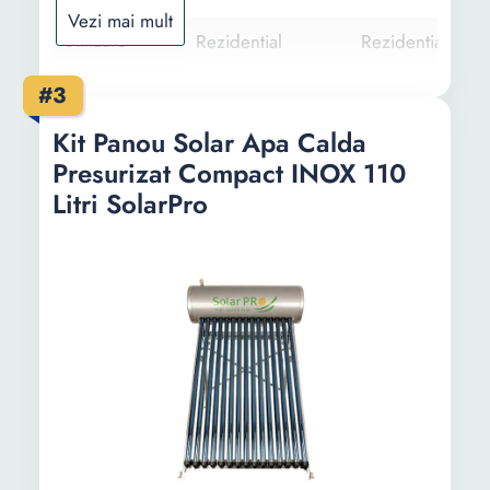
Vezi mai mult
Utilizare
Rezidential
Rezidential
Tip panou
-
-
#3
solar
Kit Panou Solar Apa Calda
Caracteristici
-
-
Presurizat Compact INOX 110
cheie
Litri SolarPro