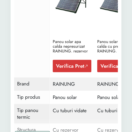
Panou solar apa
Panou solar apa
calda nepresurizat
calda cu presiune
RAINUNG, rezervor
RAINUNG, 200L, 2
200L, 20 tuburi mari,
tuburi mari, vas flot
vas flotor, kit panouri
kit panouri solare c
solare fara presiune
presiune ,cu boiler 
Verifica Pret
Verifica Pret
,cu boiler , tuburi
tuburi vidate, vas
vidate, vas asistent si
asistent si suport
suport
Brand
RAINUNG
RAINUNG
Tip produs
Panou solar
Panou solar
Tip panou
Cu tuburi vidate
Cu tuburi vidate
termic
Structura
Cu rezervor
Cu rezervor