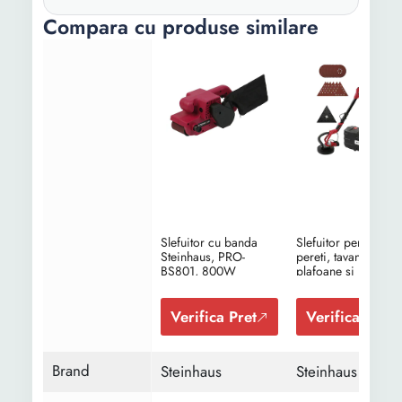
cablu:
Compara cu produse similare
Slefuitor cu banda
Slefuitor pentru
Steinhaus, PRO-
pereti, tavane,
BS801, 800W
plafoane si rigips c
brat telescopic
Steinhaus PRO-
DS710X2, 710W,
Verifica Pret
Verifica Pret
230mm, doua cape
de slefuire, cutie de
transport
Brand
Steinhaus
Steinhaus