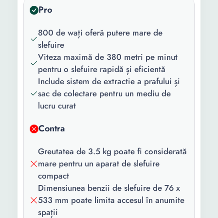
Pro
Functii:
Carcasa cu racord aspiratie
praf
800 de wați oferă putere mare de
Continut
1 x Slefuitor Pereche de
slefuire
pachet:
carbuni 1 x Sac de
Viteza maximă de 380 metri pe minut
colectare praf
pentru o slefuire rapidă și eficientă
Include sistem de extractie a prafului și
Culoare:
Rosu Negru
sac de colectare pentru un mediu de
lucru curat
Putere:
800 W
Tensiune
230 V
Contra
alimentare:
Greutatea de 3.5 kg poate fi considerată
Dimensiune
76 x 533
mare pentru un aparat de slefuire
banda (mm):
compact
Dimensiunea benzii de slefuire de 76 x
Greutate:
3.5 Kg
533 mm poate limita accesul în anumite
Lungime
3 m
spații