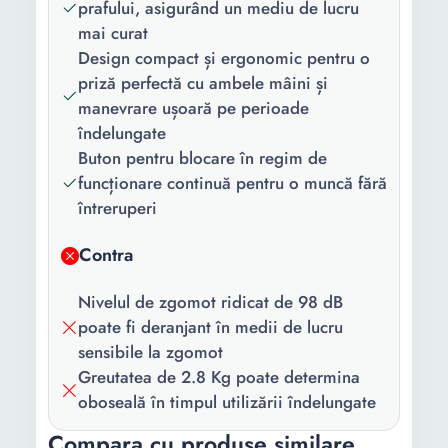
prafului, asigurând un mediu de lucru
Tensiune
230 V 240 V
mai curat
alimentare:
Design compact și ergonomic pentru o
Viteza maxima
300
priză perfectă cu ambele mâini și
(rpm):
manevrare ușoară pe perioade
îndelungate
Vibratie:
2.1 m/s²
Buton pentru blocare în regim de
funcționare continuă pentru o muncă fără
Tip
Nu exista
întreruperi
acumulator:
Contra
Dimensiune
76 x 457
banda (mm):
Nivelul de zgomot ridicat de 98 dB
Lungime:
345 mm
poate fi deranjant în medii de lucru
sensibile la zgomot
Latime:
174 mm
Greutatea de 2.8 Kg poate determina
oboseală în timpul utilizării îndelungate
Inaltime:
157 mm
Compara cu produse similare
Greutate:
2.8 Kg