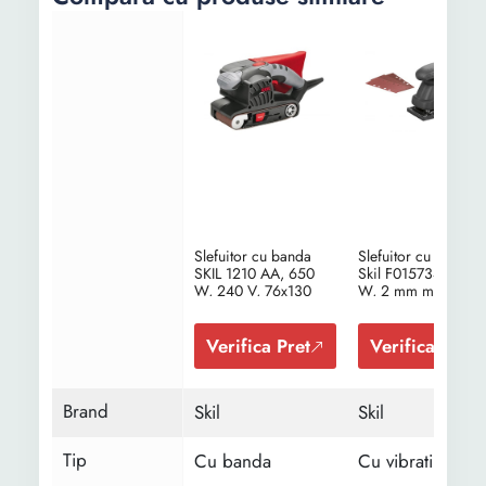
Slefuitor cu banda
Slefuitor cu vibratii
SKIL 1210 AA, 650
Skil F0157347AA, 1
W, 240 V, 76x130
W, 2 mm miscare
mm suprafata slefuire,
slefuire, sac pentru
300 m/min viteza
praf, 3 banzi de
banda + sac pentru
hartie
Verifica Pret
Verifica Pret
praf + 1 banda
slefuire
Brand
Skil
Skil
Tip
Cu banda
Cu vibratii