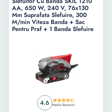
Slefuitor Cu Banda SKIL 1210
Slefuitor cu banda, 2000 W, Red Technic
AA, 650 W, 240 V, 76x130
RTST0015
Mm Suprafata Slefuire, 300
Informații
M/min Viteza Banda + Sac
Pentru Praf + 1 Banda Slefuire
Ghid de cumparare
Intrebari Frecvente
4.6
Medie Recenzii