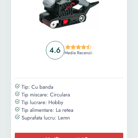
1 x Sac de
1 x Cheie
colectare praf
hexagonala
6 x Discuri de
slefuire:
Ø225mm,
granulatie P80 /
P100 / P120 /
4.6
Medie Recenzii
P150 / P180 /
P240
Furtun de
aspiratie 4 m
1 x Surubelnita 
Tip: Cu banda
doua capete
Tip miscare: Circulara
6 x Hartie
Tip lucrare: Hobby
abraziva 285 x
Tip alimentare: La retea
285 x 285 mm,
Suprafata lucru: Lemn
granulatie P80 /
P100 / P120 /