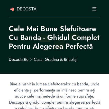
Cele Mai Bune Slefuitoare
Cu Banda - Ghidul Complet
Pentru Alegerea Perfectă
Decosta.ro
Casa, Gradina & Bricolaj
Bine ai venit în lumea slefuitoarelor cu banda, unde
eficiența și performanța se întâlnesc pentru a-ți
aduce cele mai netede și uniforme suprafețe.
Descoperă ghidul complet pentru alegerea perfectă
a celui mai bun slefuitor cu banda, pentru a-ți