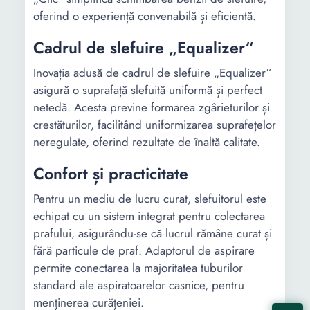
Greutate
3.5 Kg
5.2 Kg
oferind o experiență convenabilă și eficientă.
Lungime
3 m
4 m
Cadrul de slefuire „Equalizer“
cablu
Inovația adusă de cadrul de slefuire „Equalizer“
Diametru disc
-
225 mm
asigură o suprafață slefuită uniformă și perfect
netedă. Acesta previne formarea zgârieturilor și
Lungime
-
180 cm
crestăturilor, facilitând uniformizarea suprafețelor
neregulate, oferind rezultate de înaltă calitate.
Tip
-
Nu exista
acumulator
Confort și practicitate
Pentru un mediu de lucru curat, slefuitorul este
echipat cu un sistem integrat pentru colectarea
prafului, asigurându-se că lucrul rămâne curat și
fără particule de praf. Adaptorul de aspirare
permite conectarea la majoritatea tuburilor
standard ale aspiratoarelor casnice, pentru
menținerea curățeniei.