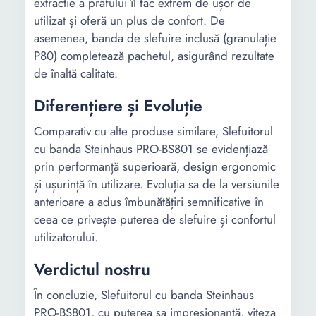
extractie a prafului îl fac extrem de ușor de
utilizat și oferă un plus de confort. De
Inaltime
157 mm
-
asemenea, banda de slefuire inclusă (granulație
P80) completează pachetul, asigurând rezultate
Greutate
2.8 Kg
1.1 Kg
de înaltă calitate.
Lungime
-
-
Diferențiere și Evoluție
cablu
Comparativ cu alte produse similare, Slefuitorul
cu banda Steinhaus PRO-BS801 se evidențiază
prin performanță superioară, design ergonomic
și ușurință în utilizare. Evoluția sa de la versiunile
anterioare a adus îmbunătățiri semnificative în
ceea ce privește puterea de slefuire și confortul
utilizatorului.
Verdictul nostru
În concluzie, Slefuitorul cu banda Steinhaus
PRO-BS801, cu puterea sa impresionantă, viteza