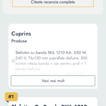
Citeste recenzia completa
Cuprins
Produse
Slefuitor cu banda SKIL 1210 AA, 650 W,
240 V, 76x130 mm suprafata slefuire, 300
m/min viteza banda + sac pentru praf + 1
banda slefuire
Slefuitor cu banda Steinhaus, PRO-BS801,
800W
Slefuitor cu banda Skil, 650W, 300 RPM,
cadru slefuire Equalizer
#1
Slefuitor cu banda Einhell TC-BS 8038, 800W,
380 RPM, 76x533 mm