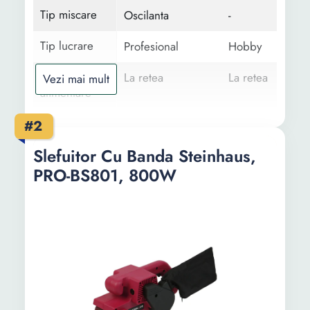
Tip miscare
Oscilanta
-
Tip lucrare
Profesional
Hobby
Tip
La retea
La retea
Vezi mai mult
alimentare
Suprafata
Lemn
-
#2
lucru
Slefuitor Cu Banda Steinhaus,
Functii
Design compact
Design
PRO-BS801, 800W
ergonomic
Zgomot redus
Sistem de aspira
a prafului
Vibratii reduse
Racordare la
aspirator