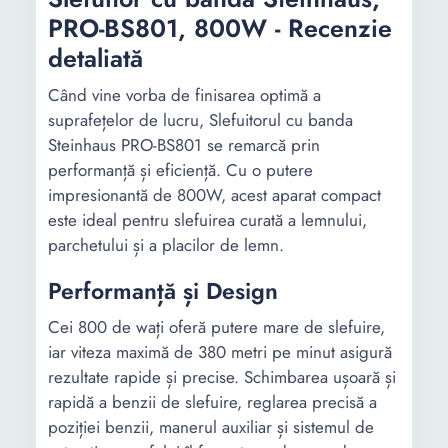
PRO-BS801, 800W - Recenzie
Tensiune
230 V
-
alimentare
240 V
detaliată
Viteza
300
-
Când vine vorba de finisarea optimă a
maxima (rpm)
suprafețelor de lucru, Slefuitorul cu banda
Steinhaus PRO-BS801 se remarcă prin
Vibratie
2.1 m/s²
-
performanță și eficiență. Cu o putere
impresionantă de 800W, acest aparat compact
Oscilatii
-
-
este ideal pentru slefuirea curată a lemnului,
maxime/minut
parchetului și a placilor de lemn.
Tip
Nu exista
-
Performanță și Design
acumulator
Cei 800 de wați oferă putere mare de slefuire,
Dimensiune
76 x 457
-
iar viteza maximă de 380 metri pe minut asigură
banda (mm)
rezultate rapide și precise. Schimbarea ușoară și
Lungime
rapidă a benzii de slefuire, reglarea precisă a
345 mm
-
poziției benzii, manerul auxiliar și sistemul de
Latime
174 mm
-