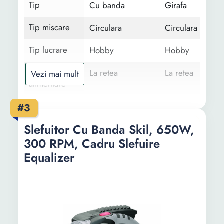
Tip
Cu banda
Girafa
Tip miscare
Circulara
Circulara
Tip lucrare
Hobby
Hobby
Tip
La retea
La retea
Vezi mai mult
alimentare
Suprafata
Universal
Zidarie
#3
lucru
Rigips
Slefuitor Cu Banda Skil, 650W,
Functii
300 RPM, Cadru Slefuire
Carcasa cu racord
Brat telescopic
aspiratie praf
Viteza variabila 
Equalizer
6 trepte
Continut
1 x Slefuitor
2 x Adaptoare
pachet
Pereche de
1 x Slefuitor
carbuni
1 x Cutie transpo