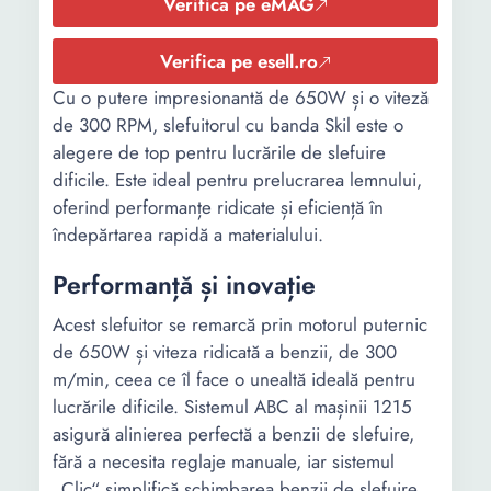
Verifica pe eMAG
P150 / P180 /
P240
Verifica pe esell.ro
6 x Inele
Cu o putere impresionantă de 650W și o viteză
Culoare
Rosu
Rosu
de 300 RPM, slefuitorul cu banda Skil este o
Negru
Negru
alegere de top pentru lucrările de slefuire
dificile. Este ideal pentru prelucrarea lemnului,
Putere
800 W
710 W
oferind performanțe ridicate și eficiență în
îndepărtarea rapidă a materialului.
Tensiune
230 V
230 V
alimentare
Performanță și inovație
Nivel zgomot
-
96 dB
Acest slefuitor se remarcă prin motorul puternic
de 650W și viteza ridicată a benzii, de 300
Viteza
-
5600
m/min, ceea ce îl face o unealtă ideală pentru
maxima (rpm)
lucrările dificile. Sistemul ABC al mașinii 1215
Dimensiune
76 x 533
-
asigură alinierea perfectă a benzii de slefuire,
banda (mm)
fără a necesita reglaje manuale, iar sistemul
„Clic“ simplifică schimbarea benzii de slefuire,