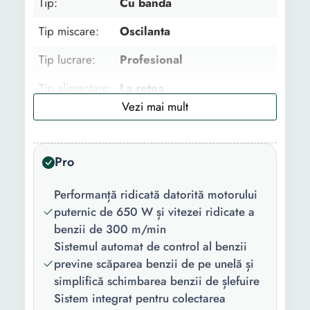
Tip:
Cu banda
Tip miscare:
Oscilanta
Tip lucrare:
Profesional
Tip alimentare:
La retea
Suprafata
Lemn
lucru:
Pro
Functii:
Design compact
Continut
1 x Slefuitor 1 x Sac pentru
Performanță ridicată datorită motorului
pachet:
praf 1 x Banda slefuire
puternic de 650 W și vitezei ridicate a
benzii de 300 m/min
Culoare:
Multicolor
Sistemul automat de control al benzii
previne scăparea benzii de pe unelă și
Putere:
650 W
simplifică schimbarea benzii de șlefuire
Nivel zgomot:
98 dB
Sistem integrat pentru colectarea