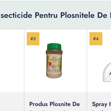
secticide Pentru Plosnitele De
Produs Plosnite De
Spray I