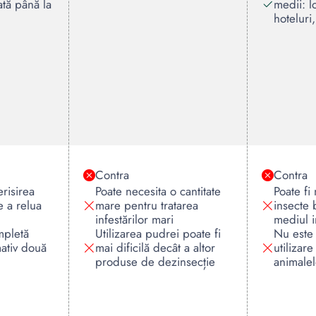
ată până la
medii: l
hoteluri,
Contra
Contra
erisirea
Poate necesita o cantitate
Poate fi
e a relua
mare pentru tratarea
insecte 
infestărilor mari
mediul i
mpletă
Utilizarea pudrei poate fi
Nu este 
ativ două
mai dificilă decât a altor
utilizar
produse de dezinsecție
animale