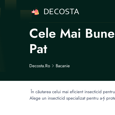
Cele Mai Bune 
Pat
Decosta.ro
Bacanie
În căutarea celui mai eficient insecticid pentr
Alege un insecticid specializat pentru a-ți pro