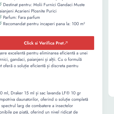
Destinat pentru: Molii Furnici Gandaci Muste
aianjeni Acarieni Plosnite Purici
Parfum: Fara parfum
Recomandat pentru incaperi pana la: 100 m²
Click si Verifica Pret
gere excelentă pentru eliminarea eficientă a unei
ici, gandaci, paianjeni și alții. Cu o formulă
t oferă o soluție eficientă și discreta pentru
0 ml, Draker 15 ml și sac lavanda LF® 10 gr
împotriva daunatorilor, oferind o soluție completă
 spectrul larg de combatere a insectelor
onibile pe piață, oferind un nivel ridicat de