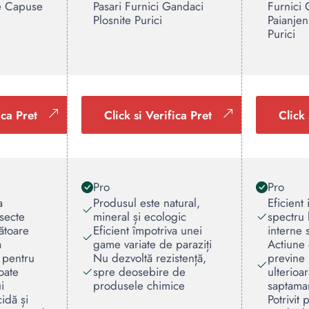
e Capuse
Pasari Furnici Gandaci
Furnici
Plosnite Purici
Paianjen
Purici
ica Pret
Click si Verifica Pret
Click 
Pro
Pro
a
Produsul este natural,
Eficient
nsecte
mineral și ecologic
spectru 
rătoare
Eficient împotriva unei
interne 
a
game variate de paraziți
Actiune 
e pentru
Nu dezvoltă rezistență,
previne 
oate
spre deosebire de
ulterioa
i
produsele chimice
saptama
cidă și
Potrivit