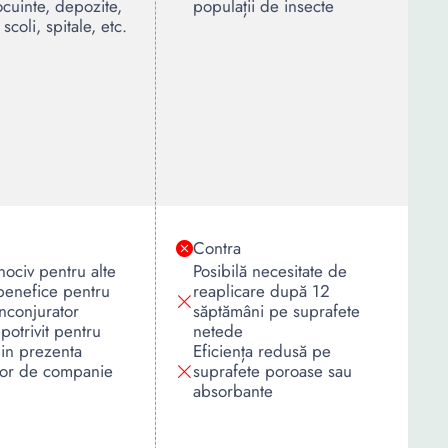
ocuinte, depozite,
populații de insecte
 scoli, spitale, etc.
Contra
 nociv pentru alte
Posibilă necesitate de
benefice pentru
reaplicare după 12
nconjurator
săptămâni pe suprafete
potrivit pentru
netede
e in prezenta
Eficiența redusă pe
lor de companie
suprafete poroase sau
absorbante