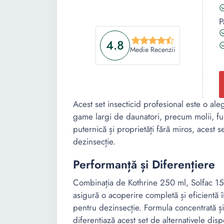
P
4.8
Medie Recenzii
Acest set insecticid profesional este o ale
game largi de daunatori, precum molii, furn
puternică și proprietăți fără miros, acest se
dezinsecție.
Performanță și Diferențiere
Combinația de Kothrine 250 ml, Solfac 15
asigură o acoperire completă și eficientă 
pentru dezinsecție. Formula concentrată și
diferențiază acest set de alternativele disp