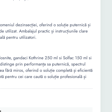
domeniul dezinsecției, oferind o soluție puternică și
e utilizat. Ambalajul practic și instrucțiunile clare
lă pentru utilizatori.
plosnite, gandaci Kothrine 250 ml si Solfac 150 ml si
distinge prin performanța sa puternică, spectrul
a fără miros, oferind o soluție completă și eficientă
tă pentru cei care caută o soluție profesională și