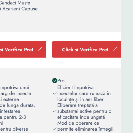
 Gandaci Muste
i Acarieni Capuse
si Verifica Pret
Click si Verifica Pret
Pro
 impotriva unui
Eficient împotriva
larg de insecte
insectelor care rulează în
si externe
locuințe și în aer liber
de lunga durata,
Eliberare treptată a
infestarea
substanței active pentru o
ra pentru 2-3
eficacitate îndelungată
ni
Mod de operare ce
 pentru diverse
permite eliminarea întregii