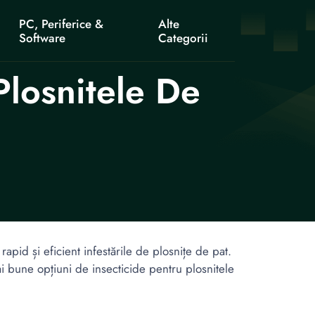
PC, Periferice &
Alte
Software
Categorii
Plosnitele De
apid și eficient infestările de plosnițe de pat.
ai bune opțiuni de insecticide pentru plosnitele