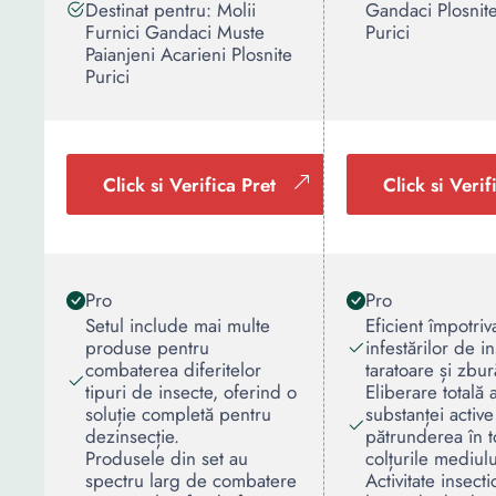
Destinat pentru: Molii
Gandaci Plosnit
Furnici Gandaci Muste
Purici
Paianjeni Acarieni Plosnite
Purici
Click si Verifica Pret
Click si Verif
Pro
Pro
Setul include mai multe
Eficient împotriv
produse pentru
infestărilor de i
combaterea diferitelor
taratoare și zbu
tipuri de insecte, oferind o
Eliberare totală 
soluție completă pentru
substanței activ
dezinsecție.
pătrunderea în t
Produsele din set au
colțurile mediulu
spectru larg de combatere
Activitate insecti