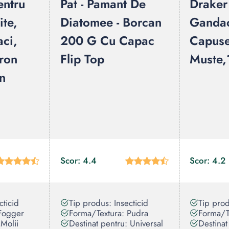
entru
Pat - Pamant De
Draker
ite,
Diatomee - Borcan
Gandaci
aci,
200 G Cu Capac
Capuse,
ron
Flip Top
Muste,
n
Scor: 4.4
Scor: 4.2
cticid
Tip produs: Insecticid
Tip prod
Fogger
Forma/Textura: Pudra
Forma/T
 Molii
Destinat pentru: Universal
Destinat