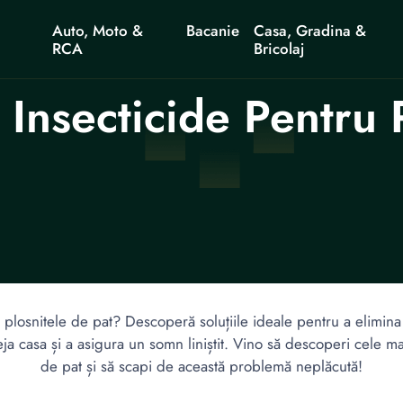
Auto, Moto &
Bacanie
Casa, Gradina &
RCA
Bricolaj
Insecticide Pentru 
u plosnitele de pat? Descoperă soluțiile ideale pentru a elimina r
teja casa și a asigura un somn liniștit. Vino să descoperi cele m
de pat și să scapi de această problemă neplăcută!