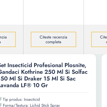
nzia
Citeste recenzia
Cit
a
completa
Set Insecticid Profesional Plosnite,
Gandaci Kothrine 250 Ml Si Solfac
150 Ml Si Draker 15 Ml Si Sac
Lavanda LF® 10 Gr
Tip produs: Insecticid
Forma/Textura: Lichid Stick Spray