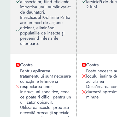
a insectelor, fiind eficiente
larvicidă de dur
împotriva unui număr variat
2 luni
de daunatori.
Insecticidul K-othrine Partix
are un mod de acțiune
eficient, eliminând
populatiile de insecte și
prevenind infestările
ulterioare.
Contra
Contra
Pentru aplicarea
Poate necesita a
tratamentului sunt necesare
locului înainte d
cunoștințe tehnice și
activitatea
respectarea unor
Descărcarea co
instrucțiuni specifice, ceea
durează aproxim
ce poate fi dificil pentru un
minute
utilizator obișnuit.
Utilizarea acestor produse
necesită precauții speciale