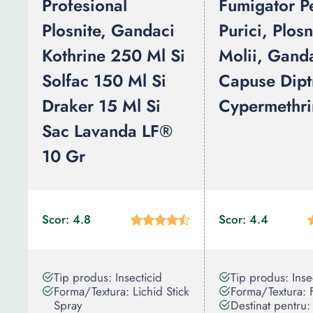
Profesional
Fumigator P
Plosnite, Gandaci
Purici, Plosn
Kothrine 250 Ml Si
Molii, Gand
Solfac 150 Ml Si
Capuse Dipt
Draker 15 Ml Si
Cypermethri
Sac Lavanda LF®
10 Gr
Scor: 4.8
Scor: 4.4
Tip produs: Insecticid
Tip produs: Inse
Forma/Textura: Lichid Stick
Forma/Textura: 
Spray
Destinat pentru: