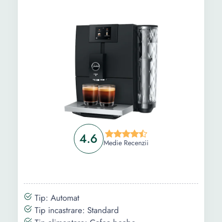
Functii
Control Wi-Fi
Control Wi-Fi
Sistem
economisire
energie electrica
Sistem
decalcifiere
Setare grad
macinare
Inaltime ajustabila
a duzei de cafea
4.6
Rasnita
Medie Recenzii
Preincalzire
infuzor
Oprire
programabila
Tip: Automat
Tip incastrare: Standard
Culoare
Alb
-