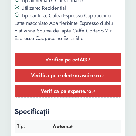
Tip alimentare: Cafea boabe
Utilizare: Rezidential
Tip bautura: Cafea Espresso Cappuccino
Trepte de
-
-
Latte macchiato Apa fierbinte Espresso dublu
macinare
Flat white Spuma de lapte Caffe Cortado 2 x
rasnita
Espresso Cappuccino Extra Shot
Material
-
-
carcasa
Verifica pe eMAG
Putere
1450 W
1450 W
Verifica pe e-electrocasnice.ro
Presiune
15 bar
-
pompa
Verifica pe experte.ro
Capacitate
1.1 l
1.9 l
rezervor apa
Specificații
Capacitate
125 g
-
compartiment
Tip:
Automat
cafea