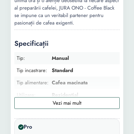
ultimă oră și o atenție deosebită la fiecare aspect
al preparării cafelei, JURA ONO - Coffee Black
se impune ca un veritabil partener pentru
pasionații de cafea exigenti.
Specificații
Tip:
Manual
Tip incastrare:
Standard
Tip alimentare:
Cafea macinata
Utilizare:
Rezidential
Tip bautura:
Cafea
Numar
2
Pro
produse