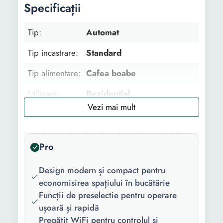
Specificații
Tip:
Automat
Tip incastrare:
Standard
Tip alimentare:
Cafea boabe
Utilizare:
Rezidential
Tip bautura:
Cafea Espresso Espresso
dublu
Pro
Numar
4
produse
Design modern și compact pentru
preparate:
economisirea spațiului în bucătărie
Numar duze
1
Funcții de preselectie pentru operare
cafea:
ușoară și rapidă
Pregătit WiFi pentru controlul și