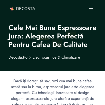
Cele Mai Bune Espressoare
Jura: Alegerea Perfectă
Pentru Cafea De Calitate
Decosta.ro
Electrocasnice & Climatizare
Dacă îți dorești să savurezi cea mai bună cafea
acasă sau la birou, espressorul Jura este alegerea
perfectă. Cu tehnologii inovatoare și design
elegant, espressoarele Jura oferă o experiență de
cafea de calitate superioară. Fie că îți dorești un