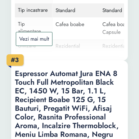
Inaltime
105 mm
Tip incastrare
Standard
Standard
maxima
ceasca:
Tip
Cafea boabe
Cafea boabe
alimentare
Capsule
Vezi mai mult
Utilizare
Rezidential
Rezidential
#3
Tip bautura
Cafea
-
Espresso
Espressor Automat Jura ENA 8
Espresso dublu
Touch Full Metropolitan Black
EC, 1450 W, 15 Bar, 1.1 L,
Numar
4
-
produse
Recipient Boabe 125 G, 15
preparate
Bauturi, Pregatit WiFi, Afisaj
Color, Rasnita Professional
Numar duze
1
-
Aroma, Incalzire Thermoblock,
cafea
Meniu Limba Romana, Negru
Tip display
LCD
-