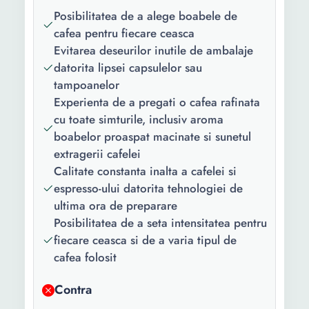
preparate:
Posibilitatea de a alege boabele de
Numar duze
1
cafea pentru fiecare ceasca
cafea:
Evitarea deseurilor inutile de ambalaje
datorita lipsei capsulelor sau
Accesorii
CLARIS Smart, 2 pastile de
tampoanelor
incluse:
curatare, lingurita cafea
Experienta de a pregati o cafea rafinata
macinata, tester duritate
cu toate simturile, inclusiv aroma
apa
boabelor proaspat macinate si sunetul
extragerii cafelei
Culoare:
Negru
Calitate constanta inalta a cafelei si
Putere:
1450 W
espresso-ului datorita tehnologiei de
ultima ora de preparare
Presiune
15 bar
Posibilitatea de a seta intensitatea pentru
pompa:
fiecare ceasca si de a varia tipul de
Capacitate
0.95 l
cafea folosit
rezervor apa:
Contra
Capacitate
6