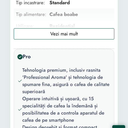
Tip incastrare:
Standard
Capacitate
10
-
Tip alimentare:
Cafea boabe
recipient
reziduuri
Utilizare:
Rezidential
Latime
27.1 cm
-
Tip bautura:
Cafea Espresso
Cappuccino Latte macchiato
Adancime
44.5 cm
-
Apa fierbinte Espresso
Pro
dublu Flat white Spuma de
Inaltime
32.3 cm
-
lapte Caffe Cortado 2 x
Tehnologia premium, inclusiv rasnita
Greutate
8.4 Kg
-
Espresso Cappuccino Extra
'Professional Aroma' și tehnologia de
Shot
spumare fina, asigură o cafea de calitate
Lungime
1.1 m
-
superioară
cablu
Numar
15
Operare intuitivă și ușoară, cu 15
produse
Inaltime
105 mm
-
specialități de cafea la îndemână și
preparate:
maxima
posibilitatea de a controla aparatul de
ceasca
Numar duze
2
cafea de pe smartphone
cafea:
Design deosebit și format compact,