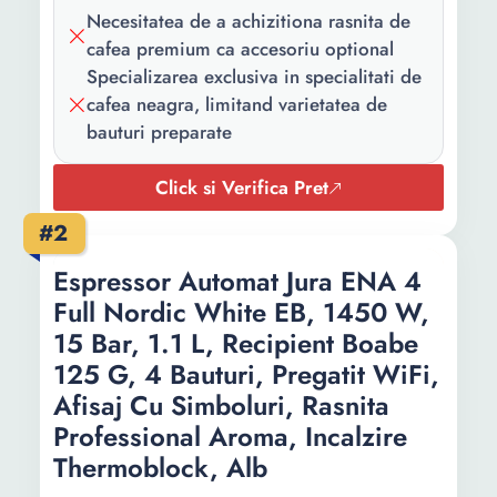
recipient
Necesitatea de a achizitiona rasnita de
reziduuri:
cafea premium ca accesoriu optional
Specializarea exclusiva in specialitati de
Latime:
24.3 cm
cafea neagra, limitand varietatea de
bauturi preparate
Adancime:
46.1 cm
Inaltime:
32 cm
Click si Verifica Pret
Greutate:
4.75 Kg
#2
Lungime
1.2 m
Espressor Automat Jura ENA 4
cablu:
Full Nordic White EB, 1450 W,
15 Bar, 1.1 L, Recipient Boabe
Inaltime
105 mm
125 G, 4 Bauturi, Pregatit WiFi,
maxima
Afisaj Cu Simboluri, Rasnita
ceasca:
Professional Aroma, Incalzire
Thermoblock, Alb