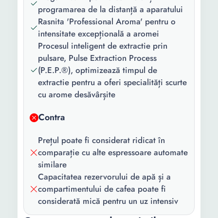
Tip display:
LCD
programarea de la distanță a aparatului
Rasnita 'Professional Aroma' pentru o
Functii:
Control Wi-Fi Sistem
intensitate excepțională a aromei
economisire energie
Procesul inteligent de extractie prin
electrica Sistem
pulsare, Pulse Extraction Process
decalcifiere Setare grad
(P.E.P.®), optimizează timpul de
macinare Inaltime
extractie pentru a oferi specialități scurte
ajustabila a duzei de cafea
cu arome desăvârșite
Rasnita Preincalzire
infuzor Oprire
Contra
programabila
Culoare:
Alb
Prețul poate fi considerat ridicat în
comparație cu alte espressoare automate
Putere:
1450 W
similare
Capacitatea rezervorului de apă și a
Presiune
15 bar
compartimentului de cafea poate fi
pompa:
considerată mică pentru un uz intensiv
Capacitate
1.1 l