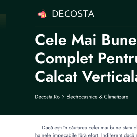
Cele Mai Bune 
Complet Pentru
Calcat Vertical
Decosta.ro
Electrocasnice & Climatizare
Dacă ești în căutarea celei mai bune statii de 
hainele impecabile fără efort. Indiferent dacă a