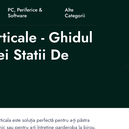
PC, Periferice &
Alte
Software
Categorii
ticale - Ghidul
i Statii De
rticala este soluția perfectă pentru a-ți păstra
nic sau pentru a-ți întreține garderoba la birou,