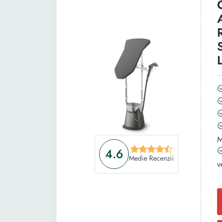
M
4.6
Medie Recenzii
v