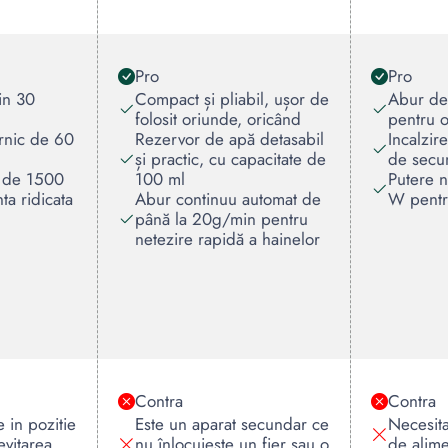
Pro
Pro
 in 30
Compact și pliabil, ușor de
Abur de
folosit oriunde, oricând
pentru o
ernic de 60
Rezervor de apă detasabil
Incalzir
și practic, cu capacitate de
de secu
a de 1500
100 ml
Putere 
ta ridicata
Abur continuu automat de
W pentru
până la 20g/min pentru
netezire rapidă a hainelor
Contra
Contra
e in pozitie
Este un aparat secundar ce
Necesita
evitarea
nu înlocuiește un fier sau o
de alime