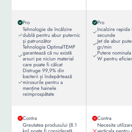
Pro
Pro
Tehnologie de încălzire
Incalzire rapida
dublă pentru abur puternic
secunde
și patrunzător
Jet de abur put
Tehnologia OptimalTEMP
gr/min
garantează că nu există
Putere nominal
arsuri pe niciun material
W pentru eficien
care poate fi călcat
Distruge 99,9% din
bacterii și îndepărtează
mirosurile pentru a
menține hainele
reimprospătate
Contra
Contra
Greutatea produsului (8.1
Necesita utilizar
kg) poate fi considerată
verticala pentru 