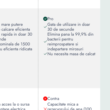
Pro
 mare putere
Gata de utilizare in doar
 calcare eficienta
30 de secunde
e rapida in doar 30
Elimina pana la 99,9% din
nde
bacterii pentru
nominala de 1500
reimprospatare si
 eficienta ridicata
indepartare mirosuri
Nu necesita masa de calcat
Contra
 acces la o sursa
Capacitate mica a
ntare electrica
rezervorului de apa (100