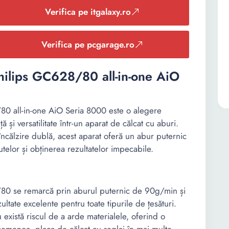
Verifica pe itgalaxy.ro
Verifica pe pcgarage.ro
Philips GC628/80 all-in-one AiO
/80 all-in-one AiO Seria 8000 este o alegere
și versatilitate într-un aparat de călcat cu aburi.
călzire dublă, acest aparat oferă un abur puternic
telor și obținerea rezultatelor impecabile.
8/80 se remarcă prin aburul puternic de 90g/min și
tate excelente pentru toate tipurile de țesături.
xistă riscul de a arde materialele, oferind o