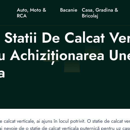
Auto, Moto &
Bacanie
Casa, Gradina &
RCA
Bricolaj
Statii De Calcat Ver
 Achiziționarea Une
a
calcat verticale, ai ajuns în locul potrivit. O statie de calcat ve
i nevoie de o statie de calcat verticala puternică pentru uz cas