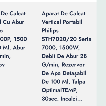
 De Calcat
Aparat De Calcat
al Cu Abur
Vertical Portabil
o
Philips
00P, 1500
STH7020/20 Seria
 Ml, Abur
7000, 1500W,
min,
Debit De Abur 28
ov
G/min, Rezervor
De Apa Detașabil
De 100 Ml, Talpa
OptimalTEMP,
30sec. Incalzi...