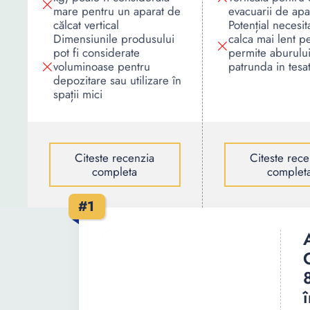
mare pentru un aparat de
evacuarii de apa
călcat vertical
Potențial necesit
Dimensiunile produsului
calca mai lent p
pot fi considerate
permite aburului
voluminoase pentru
patrunda in tesa
depozitare sau utilizare în
spații mici
Citeste recenzia
Citeste rece
completa
complet
#1