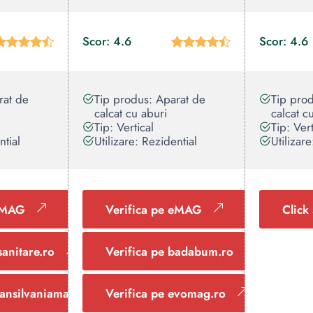
Scor: 4.6
Scor: 4.6
rat de
Tip produs: Aparat de
Tip pro
calcat cu aburi
calcat c
Tip: Vertical
Tip: Vert
ntial
Utilizare: Rezidential
Utilizar
 eMAG
Verifica pe eMAG
Click 
sanitare.ro
Verifica pe badabum.ro
ransilvaniamag.ro
Verifica pe evomag.ro