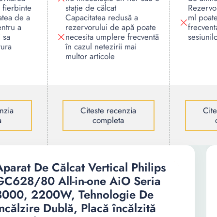
 fierbinte
stație de călcat
Rezervo
atea de a
Capacitatea redusă a
ml poat
entru a
rezervorului de apă poate
frecvent
 sa
necesita umplere frecventă
sesiunil
tura
în cazul netezirii mai
multor articole
nzia
Citeste recenzia
Cit
a
completa
Aparat De Călcat Vertical Philips
GC628/80 All-in-one AiO Seria
8000, 2200W, Tehnologie De
încălzire Dublă, Placă încălzită