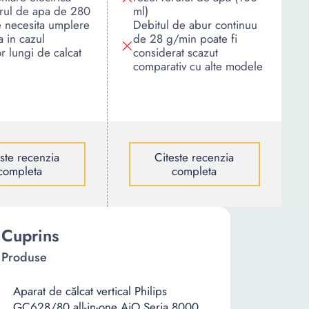
rul de apa de 280
ml)
e necesita umplere
Debitul de abur continuu
a in cazul
de 28 g/min poate fi
or lungi de calcat
considerat scazut
comparativ cu alte modele
este recenzia
Citeste recenzia
completa
completa
Cuprins
Produse
Aparat de călcat vertical Philips
GC628/80 all-in-one AiO Seria 8000,