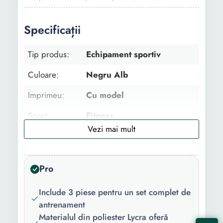
Specificații
Tip produs:
Echipament sportiv
Culoare:
Negru Alb
Imprimeu:
Cu model
Sport:
Fitness
Material:
Poliester Lycra
Detalii:
Adecvat pentru
Pro
antrenament
Include 3 piese pentru un set complet de
antrenament
Materialul din poliester Lycra oferă