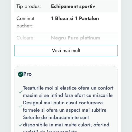
Tip produs:
Echipament sportiv
Continut
1 Bluza si 1 Pantalon
pachet::
Culoare:
Negru Pure platinum
Imprimeu:
Cu model
Sport:
Fitness Alergare Yoga
Pro
Material:
Poliester Poliamida
Detalii:
Control al umezelii Cu
Tesaturile moi si elastice ofera un confort
uscare rapida Talie elastica
maxim si se intind fara efort cu miscarile
Adecvat pentru alergare si
Designul mai putin cusut contureaza
fitness
formele si ofera un aspect mai subtire
Seturile de imbracaminte sunt
Instructiuni
Compatibil masina de
disponibile in mai multe culori, oferind
ingrijire:
spalat rufe Nu se calca