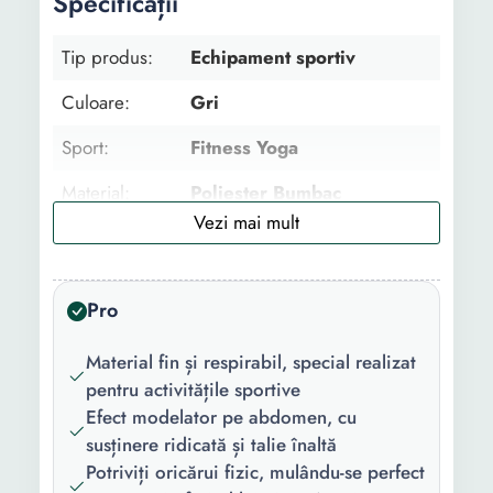
Specificații
Tip produs:
Echipament sportiv
Culoare:
Gri
Sport:
Fitness Yoga
Material:
Poliester Bumbac
Detalii:
Banda elastica in talie Talie
inalta Cusaturi intarite
Absoarbe umezeala
Pro
Adecvat pentru alergare si
fitness Adecvat pentru
Material fin și respirabil, special realizat
yoga, pilate, exercitii fizice
pentru activitățile sportive
Corecteaza postura si
Efect modelator pe abdomen, cu
sustine spatele
susținere ridicată și talie înaltă
Potriviți oricărui fizic, mulându-se perfect
Instructiuni
Spalare manuala