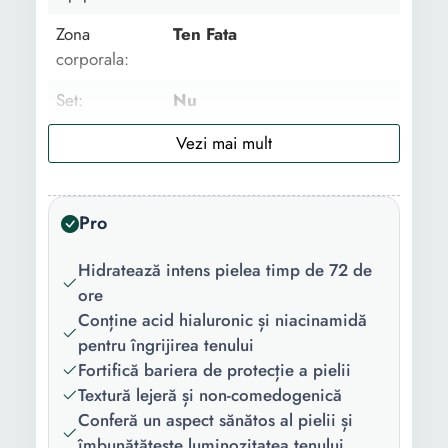
Zona
Ten Fata
corporala:
Set:
Nu
Utilizare:
Zi Noapte
Tip:
Dermatocosmetic
Pro
Ingredient
Acid hialuronic
principal:
Niacinamida
Hidratează intens pielea timp de 72 de
Varsta:
Toate varstele
ore
Conține acid hialuronic și niacinamidă
Gama:
Mineral 89
pentru îngrijirea tenului
Fortifică bariera de protecție a pielii
Tipul de ten:
Uscat Gras Mixt Normal
Textură lejeră și non-comedogenică
Protectie
Fara
Conferă un aspect sănătos al pielii și
solara:
îmbunătățește luminozitatea tenului