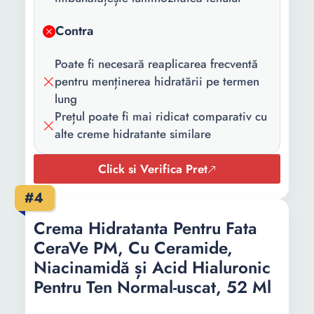
Forma/Textura:
Crema
Contra
Proprietati:
Hidratare Non-
Poate fi necesară reaplicarea frecventă
comedogenic Textura
pentru menținerea hidratării pe termen
lejera
lung
Continut
1 x Crema de fata
Prețul poate fi mai ridicat comparativ cu
pachet:
alte creme hidratante similare
Cantitate:
50 ml
Click si Verifica Pret
#4
Crema Hidratanta Pentru Fata
CeraVe PM, Cu Ceramide,
Niacinamidă și Acid Hialuronic
Pentru Ten Normal-uscat, 52 Ml