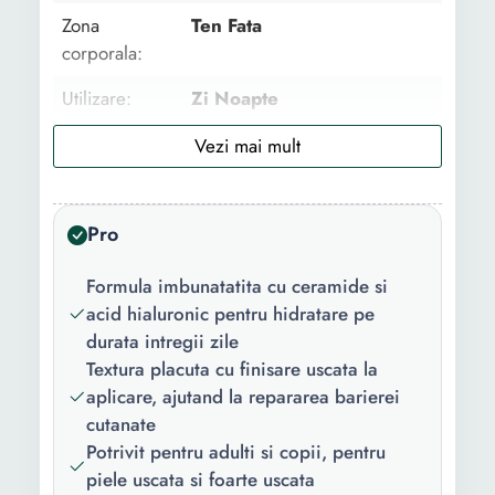
Zona
Ten Fata
corporala:
Utilizare:
Zi Noapte
Tip:
Dermatocosmetic
Ingredient
Glicerina
principal:
Pro
Varsta:
Toate varstele
Formula imbunatatita cu ceramide si
Tipul de ten:
Uscat Normal
acid hialuronic pentru hidratare pe
durata intregii zile
Forma/Textura:
Crema
Textura placuta cu finisare uscata la
aplicare, ajutand la repararea barierei
Proprietati:
Acid hialuronic Fara
cutanate
parfum Ceramida Hidratare
Potrivit pentru adulti si copii, pentru
Continut
1 x Crema de fata
piele uscata si foarte uscata