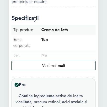
preferințelor noastre.
Specificații
Tip produs:
Crema de fata
Zona
Ten
corporala:
Set:
Nu
Utilizare:
Zi Noapte
Tip:
Luxury Dermatocosmetic
Profesional
Pro
Ingredient
Colagen Aloe Vera
Contine ingrediente active de inalta
principal:
Vitamina E Acid Hialuronic
calitate, precum retinol, acid azelaic si
Acid azelaic Retinol