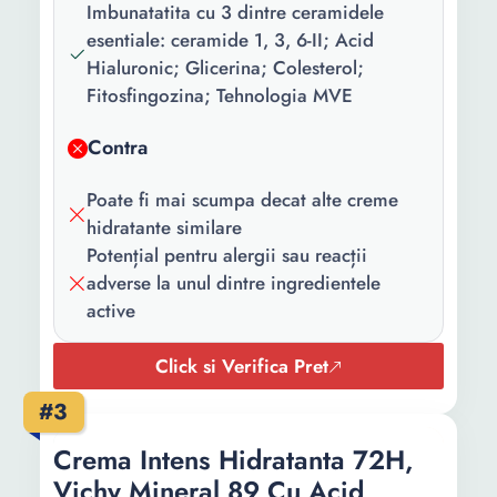
pachet:
Imbunatatita cu 3 dintre ceramidele
esentiale: ceramide 1, 3, 6-II; Acid
Cantitate:
340 ml
Hialuronic; Glicerina; Colesterol;
Greutate:
340 g
Fitosfingozina; Tehnologia MVE
Contra
Poate fi mai scumpa decat alte creme
hidratante similare
Potențial pentru alergii sau reacții
adverse la unul dintre ingredientele
active
Click si Verifica Pret
#3
Crema Intens Hidratanta 72H,
Vichy Mineral 89 Cu Acid