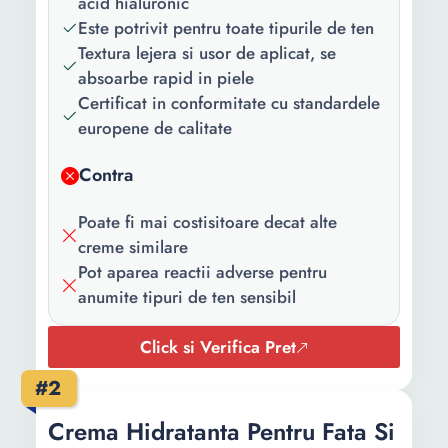
acid hialuronic
(Vitamina A)
Este potrivit pentru toate tipurile de ten
Varsta:
18+ ani Toate varstele 30+
Textura lejera si usor de aplicat, se
ani 25+ ani 40+ ani 35+
absoarbe rapid in piele
ani 20+ ani 50+ ani 45+
Certificat in conformitate cu standardele
ani 55+ ani 15+ ani 60+
europene de calitate
ani 65+ ani
Contra
Gama:
Profesional Anti Age Anti-
rid Anti-Wrinkle Acne
Poate fi mai costisitoare decat alte
AcneClear Aloe Vera Anti
creme similare
imbatranire Acid
Pot aparea reactii adverse pentru
Hialuronic COLAGEN
anumite tipuri de ten sensibil
Regenerare
Click si Verifica Pret
Tipul de ten:
Uscat Gras Mixt Cu
imperfectiuni Sensibil
#2
Matur Atopic Normal
Crema Hidratanta Pentru Fata Si
Protectie
Fara