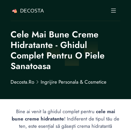
Cele Mai Bune Creme
Hidratante - Ghidul
Complet Pentru O Piele
Sanatoasa
Decosta.ro
Ingrijire Personala & Cosmetice
Bine ai venit la ghidul complet pentru
cele mai
bune creme hidratante
! Indiferent de tipul tău de
ten, este esențial să găsești crema hidratantă