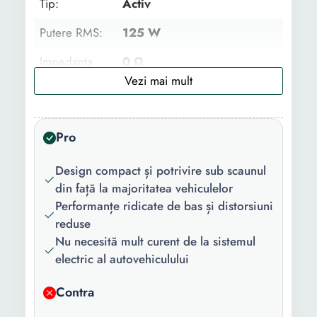
Tip:
Activ
Putere RMS:
125 W
Impedanta
0 Ω
iesire:
Diametru:
200 mm
Pro
Raspuns in
35 - 120 Hz
frecventa:
Design compact și potrivire sub scaunul
Functii:
EQ Bass Boost High Pass
din față la majoritatea vehiculelor
Filter Crossover
Performanțe ridicate de bas și distorsiuni
Telecomanda
reduse
Nu necesită mult curent de la sistemul
Lungime:
344 mm
electric al autovehiculului
Latime:
250 mm
Contra
Inaltime:
71 mm