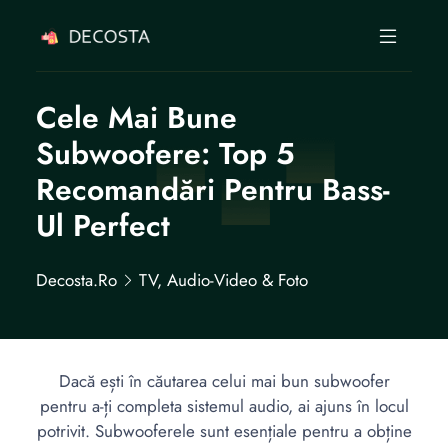
Cele Mai Bune
Subwoofere: Top 5
Recomandări Pentru Bass-
Ul Perfect
Decosta.ro
TV, Audio-Video & Foto
Dacă ești în căutarea celui mai bun subwoofer
pentru a-ți completa sistemul audio, ai ajuns în locul
potrivit. Subwooferele sunt esențiale pentru a obține