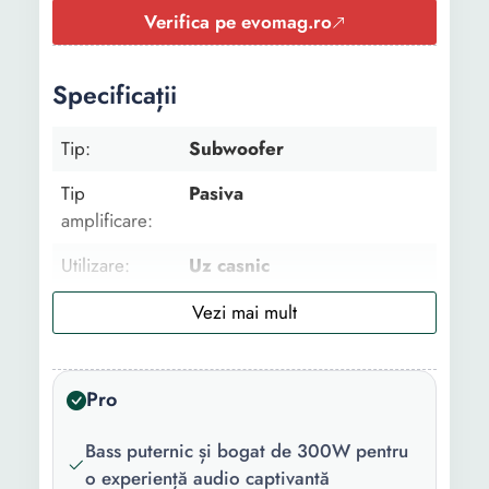
Verifica pe evomag.ro
Specificații
Tip:
Subwoofer
Tip
Pasiva
amplificare:
Utilizare:
Uz casnic
Tip montare:
De podea
Numar boxe:
1
Pro
Conectivitate:
Wi-Fi
Putere RMS
300 W
Bass puternic și bogat de 300W pentru
totala:
o experiență audio captivantă