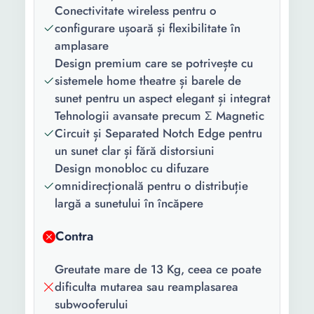
Conectivitate wireless pentru o
Reglaje:
Bass
configurare ușoară și flexibilitate în
amplasare
Greutate:
13 Kg
Design premium care se potrivește cu
Functii:
Auto Stand-by
sistemele home theatre și barele de
sunet pentru un aspect elegant și integrat
Culoare:
Negru
Tehnologii avansate precum Σ Magnetic
Dimensiuni
277 x 422 x 409 mm
Circuit și Separated Notch Edge pentru
subwoofer (W
un sunet clar și fără distorsiuni
x D x H):
Design monobloc cu difuzare
omnidirecțională pentru o distribuție
largă a sunetului în încăpere
Contra
Greutate mare de 13 Kg, ceea ce poate
dificulta mutarea sau reamplasarea
subwooferului