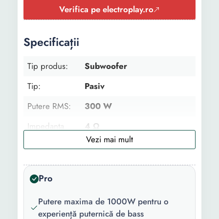
Verifica pe electroplay.ro
Specificații
Tip produs:
Subwoofer
Tip:
Pasiv
Putere RMS:
300 W
Impedanta
4 Ω
iesire:
Putere:
1000 W
Pro
Diametru:
12 inch
Sensibilitate:
92 dB
Putere maxima de 1000W pentru o
experiență puternică de bass
Raspuns in
28-200 Hz