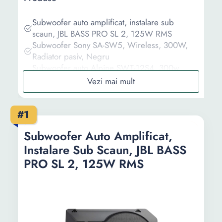
Subwoofer auto amplificat, instalare sub
scaun, JBL BASS PRO SL 2, 125W RMS
Subwoofer Sony SA-SW5, Wireless, 300W,
Radiator pasiv, Negru
Subwoofer auto Alpine SWT-12S4, 300w
RMS, incinta tip tub, difuzor 300 mm
Subwoofer Auto Amplificat , Putere 150W, Cu
Incinta de Tip Bandpass sau Bass Reflex si
#1
Difuzor de 200 mm , Telecomanda Inclusa ,
Design modern, CuloareNegru
Subwoofer Auto Amplificat,
Subwoofer Yamaha NS-SW100, 100W, Negru
Instalare Sub Scaun, JBL BASS
Informații
PRO SL 2, 125W RMS
Ghid de cumparare
Intrebari Frecvente