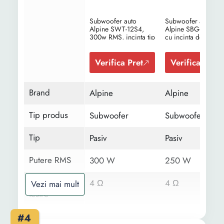
Subwoofer auto
Subwoofer auto
Alpine SWT-12S4,
Alpine SBG-1244BP
300w RMS, incinta tip
cu incinta de tip
tub, difuzor 300 mm
bandpass si difuzor
300 mm
Verifica Pret
Verifica Pret
Brand
Alpine
Alpine
Tip produs
Subwoofer
Subwoofer
Tip
Pasiv
Pasiv
Putere RMS
300 W
250 W
Impedanta
4 Ω
4 Ω
Vezi mai mult
iesire
Putere
1000 W
800 W
#4