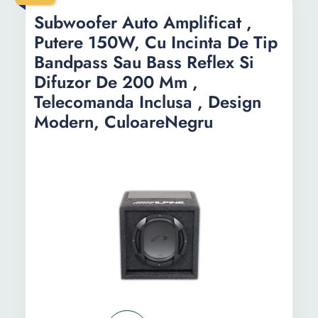
Subwoofer Auto Amplificat ,
Diametru
12 inch
12 inch
Putere 150W, Cu Incinta De Tip
Sensibilitate
92 dB
96 dB
Bandpass Sau Bass Reflex Si
Difuzor De 200 Mm ,
Raspuns in
28-200 Hz
5 Hz - 50 kHz
Telecomanda Inclusa , Design
frecventa
Modern, CuloareNegru
Functii
-
Bandpass
Lungime
66 cm
473 cm
Latime
32.4 cm
380 cm
Inaltime
-
314 cm
Adancime
-
414 mm
Greutate
-
-