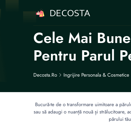
Cele Mai Bune
Pentru Parul P
Decosta.ro
Ingrijire Personala & Cosmetice
Bucură-te de o transformare uimitoare a părul
sau să adaugi o nuanță nouă și strălucitoare,
părului tău