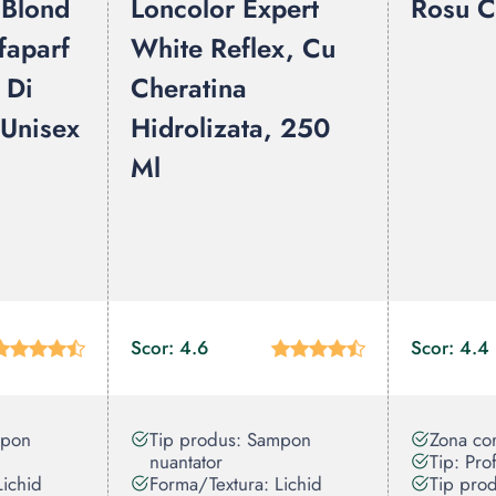
 Blond
Loncolor Expert
Rosu C
faparf
White Reflex, Cu
 Di
Cheratina
 Unisex
Hidrolizata, 250
Ml
Scor: 4.6
Scor: 4.4
mpon
Tip produs: Sampon
Zona cor
nuantator
Tip: Pro
Lichid
Forma/Textura: Lichid
Tip pro