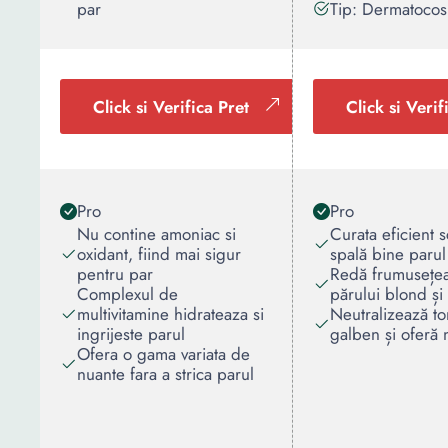
par
Tip: Dermatocos
Click si Verifica Pret
Click si Verif
Pro
Pro
Nu contine amoniac si
Curata eficient s
oxidant, fiind mai sigur
spală bine parul
pentru par
Redă frumusețea
Complexul de
părului blond și
multivitamine hidrateaza si
Neutralizează to
ingrijeste parul
galben și oferă n
Ofera o gama variata de
nuante fara a strica parul