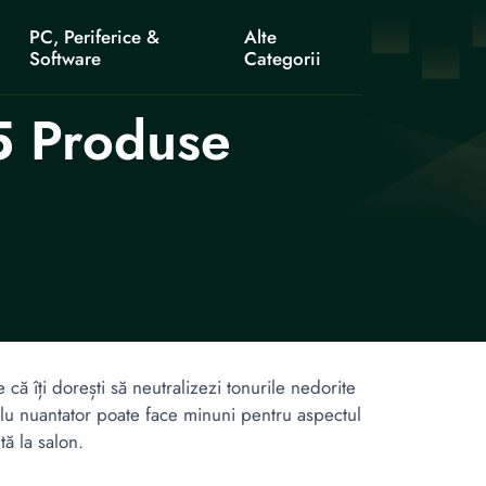
PC, Periferice &
Alte
Software
Categorii
5 Produse
 că îți dorești să neutralizezi tonurile nedorite
lu nuantator poate face minuni pentru aspectul
tă la salon.