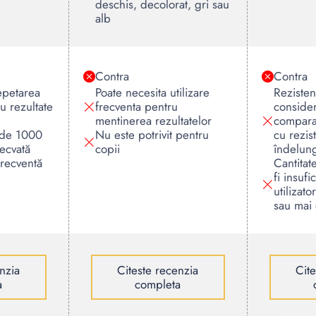
deschis, decolorat, gri sau
alb
Contra
Contra
epetarea
Poate necesita utilizare
Rezistenț
u rezultate
frecventa pentru
consider
mentinerea rezultatelor
compara
 de 1000
Nu este potrivit pentru
cu rezis
ecvată
copii
îndelun
frecventă
Cantita
fi insufi
utilizato
sau mai
nzia
Citeste recenzia
Cit
a
completa