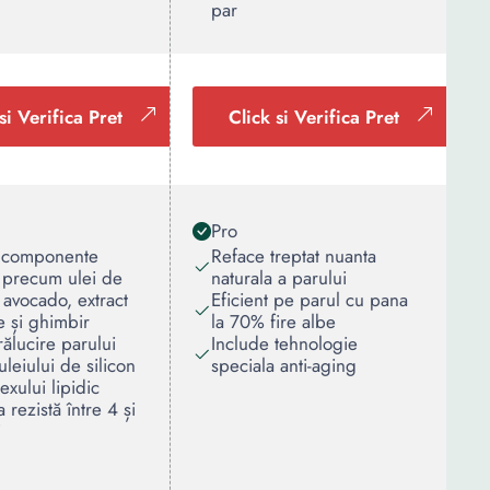
par
si Verifica Pret
Click si Verifica Pret
Pro
 componente
Reface treptat nuanta
 precum ulei de
naturala a parului
 avocado, extract
Eficient pe parul cu pana
 și ghimbir
la 70% fire albe
rălucire parului
Include tehnologie
uleiului de silicon
speciala anti-aging
exului lipidic
 rezistă între 4 și
i