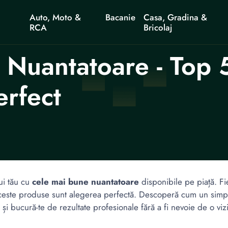
Auto, Moto &
Bacanie
Casa, Gradina &
RCA
Bricolaj
 Nuantatoare - Top 
erfect
ui tău cu
cele mai bune nuantatoare
disponibile pe piață. Fie
 aceste produse sunt alegerea perfectă. Descoperă cum un simp
 și bucură-te de rezultate profesionale fără a fi nevoie de o vizi