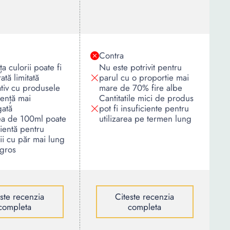
Contra
a culorii poate fi
Nu este potrivit pentru
ată limitată
parul cu o proportie mai
tiv cu produsele
mare de 70% fire albe
tență mai
Cantitatile mici de produs
gată
pot fi insuficiente pentru
tea de 100ml poate
utilizarea pe termen lung
cientă pentru
rii cu păr mai lung
 gros
este recenzia
Citeste recenzia
completa
completa