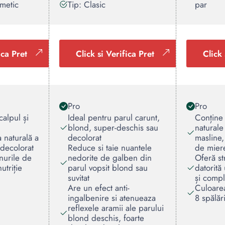
metic
Tip: Clasic
par
ica Pret
Click si Verifica Pret
Click 
Pro
Pro
calpul și
Ideal pentru parul carunt,
Conține
blond, super-deschis sau
naturale
 naturală a
decolorat
masline,
 decolorat
Reduce si taie nuantele
de miere
nurile de
nedorite de galben din
Oferă st
utriție
parul vopsit blond sau
datorită 
suvitat
și compl
Are un efect anti-
Culoarea
ingalbenire si atenueaza
8 spălăr
reflexele aramii ale parului
blond deschis, foarte